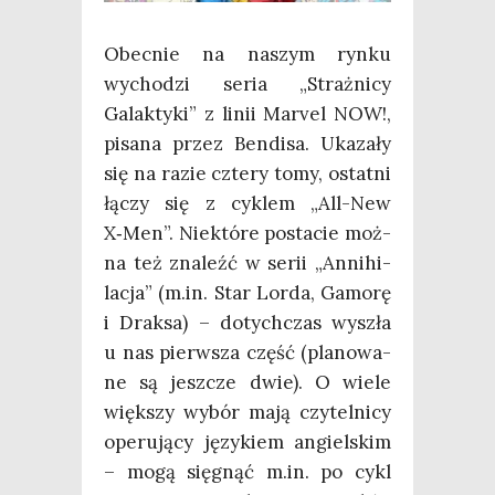
Obec­nie na naszym ryn­ku
wycho­dzi seria „Straż­ni­cy
Galak­ty­ki” z linii Marvel NOW!,
pisa­na przez Ben­di­sa. Uka­za­ły
się na razie czte­ry tomy, ostat­ni
łączy się z cyklem „All-New
X‑Men”. Nie­któ­re posta­cie moż­
na też zna­leźć w serii „Anni­hi­
la­cja” (m.in. Star Lor­da, Gamo­rę
i Drak­sa) – dotych­czas wyszła
u nas pierw­sza część (pla­no­wa­
ne są jesz­cze dwie). O wie­le
więk­szy wybór mają czy­tel­ni­cy
ope­ru­ją­cy języ­kiem angiel­skim
– mogą się­gnąć m.in. po cykl