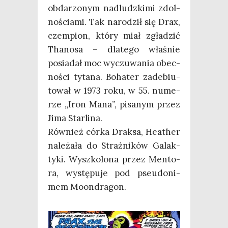
obda­rzo­nym nad­ludz­ki­mi zdol­
no­ścia­mi. Tak naro­dził się Drax,
czem­pion, któ­ry miał zgła­dzić
Tha­no­sa – dla­te­go wła­śnie
posia­dał moc wyczu­wa­nia obec­
no­ści tyta­na. Boha­ter zade­biu­
to­wał w 1973 roku, w 55. nume­
rze „Iron Mana”, pisa­nym przez
Jima Starlina.
Rów­nież cór­ka Drak­sa, Heather
nale­ża­ła do Straż­ni­ków Galak­
ty­ki. Wyszko­lo­na przez Men­to­
ra, wystę­pu­je pod pseu­do­ni­
mem Moondragon.