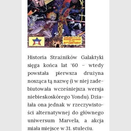
Histo­ria Straż­ni­ków Galak­ty­ki
się­ga koń­ca lat ‘60 – wte­dy
powsta­ła pierw­sza dru­ży­na
noszą­ca tą nazwę (i w niej zade­
biu­to­wa­ła wcze­śniej­sza wer­sja
nie­bie­sko­skó­re­go Yon­du). Dzia­
ła­ła ona jed­nak w rze­czy­wi­sto­
ści alter­na­tyw­nej do głów­ne­go
uni­wer­sum Marve­la, a akcja
mia­ła miej­sce w 31. stuleciu.