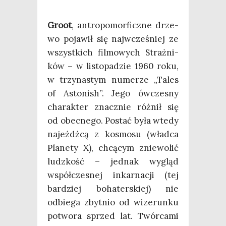
Gro­ot
, antro­po­mor­ficz­ne drze­
wo poja­wił się naj­wcze­śniej ze
wszyst­kich fil­mo­wych Straż­ni­
ków – w listo­pa­dzie 1960 roku,
w trzy­na­stym nume­rze „Tales
of Asto­nish”. Jego ówcze­sny
cha­rak­ter znacz­nie róż­nił się
od obec­ne­go. Postać była wte­dy
najeźdź­cą z kosmo­su (wład­ca
Pla­ne­ty X), chcą­cym znie­wo­lić
ludz­kość – jed­nak wygląd
współ­cze­snej inkar­na­cji (tej
bar­dziej boha­ter­skiej) nie
odbie­ga zbyt­nio od wize­run­ku
potwo­ra sprzed lat. Twór­ca­mi