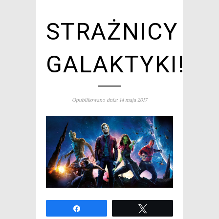
STRAŻNICY
GALAKTYKI!
Opublikowano dnia: 14 maja 2017
Udo­stęp­nij
Twe­etuj