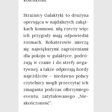
Straż­ni­cy Galak­ty­ki to dru­ży­na
ope­ru­ją­ca w naj­dal­szych zakąt­
kach kosmo­su, siłą rze­czy więc
ich przy­go­dy mają odpo­wied­ni
roz­mach. Boha­te­ro­wie mie­rzą
się naj­więk­szy­mi zagro­że­nia­mi
dla poko­ju w galak­ty­ce, podró­
żu­ją w cza­sie i do stre­fy nega­
tyw­nej, a tak­że odpie­ra­ją hor­dy
najeźdź­ców – nie­daw­no pol­scy
czy­tel­ni­cy mogli prze­czy­tać ich
zma­ga­nia pod­czas olbrzy­mie­go
even­tu, zaty­tu­ło­wa­ne­go „Nie­
skoń­czo­ność”.