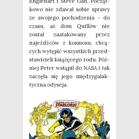
Engle­hart i Ste­ve Gan. Począt­
ko­wo nie zda­wał sobie spra­wy
ze swo­je­go pocho­dze­nia – do
cza­su, aż dom Quil­lów nie
został zaata­ko­wa­ny przez
najeźdź­ców z kosmo­su, chcą­
cych wytę­pić wszyst­kich przed­
sta­wi­cie­li ksią­żę­ce­go rodu. Póź­
niej Peter wstą­pił do NASA i tak
zaczę­ła się jego mię­dzy­ga­lak­
tycz­na odyseja.