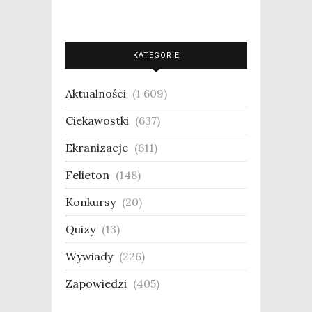
KATEGORIE
Aktualności
(1 609)
Ciekawostki
(637)
Ekranizacje
(611)
Felieton
(148)
Konkursy
(20)
Quizy
(13)
Wywiady
(226)
Zapowiedzi
(405)