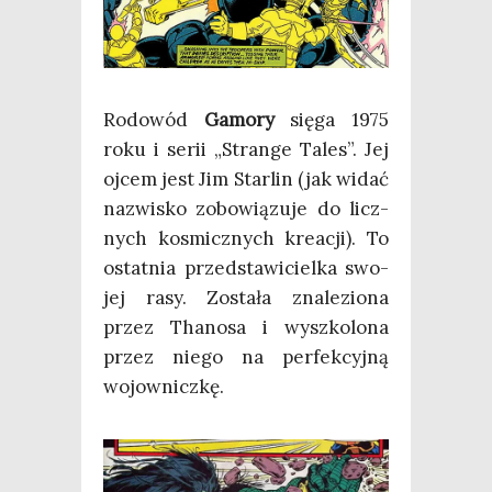
Rodo­wód
Gamo­ry
się­ga 1975
roku i serii „Stran­ge Tales”. Jej
ojcem jest Jim Star­lin (jak widać
nazwi­sko zobo­wią­zu­je do licz­
nych kosmicz­nych kre­acji). To
ostat­nia przed­sta­wi­ciel­ka swo­
jej rasy. Zosta­ła zna­le­zio­na
przez Tha­no­sa i wyszko­lo­na
przez nie­go na per­fek­cyj­ną
wojowniczkę.