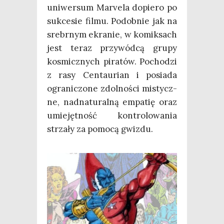
uni­wer­sum Marve­la dopie­ro po
suk­ce­sie fil­mu. Podob­nie jak na
srebr­nym ekra­nie, w komik­sach
jest teraz przy­wód­cą gru­py
kosmicz­nych pira­tów. Pocho­dzi
z rasy Cen­tau­rian i posia­da
ogra­ni­czo­ne zdol­no­ści mistycz­
ne, nad­na­tu­ral­ną empa­tię oraz
umie­jęt­ność kon­tro­lo­wa­nia
strza­ły za pomo­cą gwizdu.