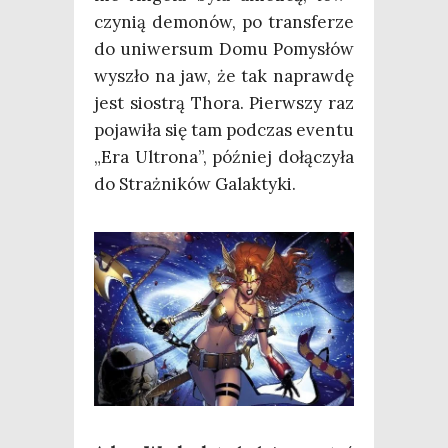
czy­nią demo­nów, po trans­fe­rze
do uni­wer­sum Domu Pomy­słów
wyszło na jaw, że tak napraw­dę
jest sio­strą Tho­ra. Pierw­szy raz
poja­wi­ła się tam pod­czas even­tu
„Era Ultro­na”, póź­niej dołą­czy­ła
do Straż­ni­ków Galaktyki.