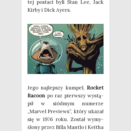
tej posta­ci byli Stan Lee, Jack
Kir­by i Dick Ayers.
Jego naj­lep­szy kum­pel,
Roc­ket
Raco­on
po raz pierw­szy wystą­
pił w siód­mym nume­rze
„Marvel Pre­views”, któ­ry uka­zał
się w 1976 roku. Został wymy­
ślo­ny przez Bil­la Man­tlo i Keitha