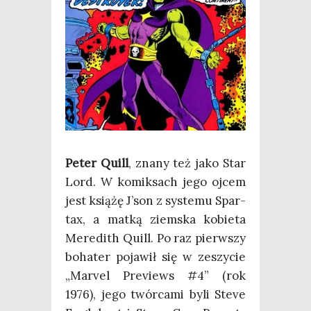
Peter Quill
, zna­ny też jako Star
Lord. W komik­sach jego ojcem
jest ksią­żę J’son z sys­te­mu Spar­
tax, a mat­ką ziem­ska kobie­ta
Mere­dith Quill. Po raz pierw­szy
boha­ter poja­wił się w zeszy­cie
„Marvel Pre­views #4” (rok
1976), jego twór­ca­mi byli Ste­ve