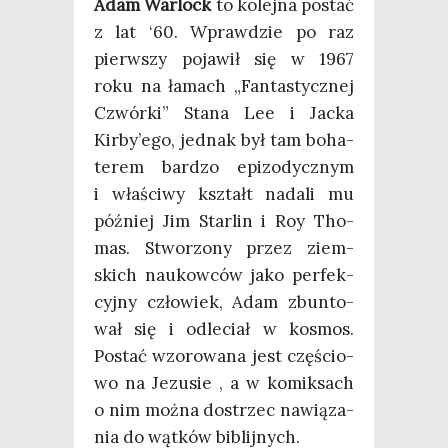
Adam War­lock
to kolej­na postać
z lat ‘60. Wpraw­dzie po raz
pierw­szy poja­wił się w 1967
roku na łamach „Fan­ta­stycz­nej
Czwór­ki” Sta­na Lee i Jac­ka
Kirby’ego, jed­nak był tam boha­
te­rem bar­dzo epi­zo­dycz­nym
i wła­ści­wy kształt nada­li mu
póź­niej Jim Star­lin i Roy Tho­
mas. Stwo­rzo­ny przez ziem­
skich naukow­ców jako per­fek­
cyj­ny czło­wiek, Adam zbun­to­
wał się i odle­ciał w kosmos.
Postać wzo­ro­wa­na jest czę­ścio­
wo na Jezu­sie , a w komik­sach
o nim moż­na dostrzec nawią­za­
nia do wąt­ków biblijnych.