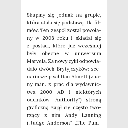
Skup­my się jed­nak na gru­pie,
któ­ra sta­ła się pod­sta­wą dla fil­
mów. Ten zespół został powo­ła­
ny w 2008 roku i skła­dał się
z posta­ci, któ­re już wcze­śniej
były obec­ne w uni­wer­sum
Marve­la. Za nowy cykl odpo­wia­
da­ło dwóch Bry­tyj­czy­ków: sce­
na­riu­sze pisał Dan Abnett (zna­
ny m.in. z prac dla wydaw­nic­
twa 2000 AD i nie­któ­rych
odcin­ków „Autho­ri­ty”), stro­ną
gra­ficz­ną zajął się czę­sto two­
rzą­cy z nim Andy Lan­ning
(„Jud­ge Ander­son”, „The Puni­