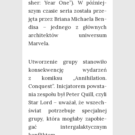
sher: Year One”). W póź­niej­
szym cza­sie seria zosta­ła prze­
ję­ta przez Bria­na Micha­ela Ben­
di­sa – jed­ne­go z głów­nych
archi­tek­tów uni­wer­sum
Marvela.
Utwo­rze­nie gru­py sta­no­wi­ło
kon­se­kwen­cję wyda­rzeń
z komik­su „Anni­hi­la­tion.
Conqu­est”. Ini­cja­to­rem powsta­
nia zespo­łu był Peter Quill, czy­li
Star Lord – uwa­żał, że wszech­
świat potrze­bu­je spe­cjal­nej
gru­py, któ­ra mogła­by zapo­bie­
gać inter­ga­lak­tycz­nym
konfliktom.