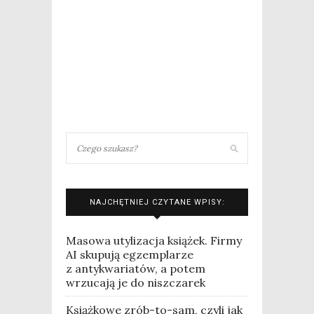
NAJCHĘTNIEJ CZYTANE WPISY:
Masowa utylizacja książek. Firmy
AI skupują egzemplarze
z antykwariatów, a potem
wrzucają je do niszczarek
Książkowe zrób-to-sam, czyli jak