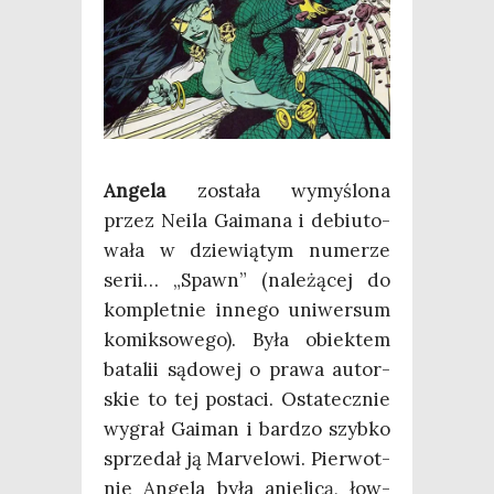
Ange­la
zosta­ła wymy­ślo­na
przez Neila Gaima­na i debiu­to­
wa­ła w dzie­wią­tym nume­rze
serii… „Spawn” (nale­żą­cej do
kom­plet­nie inne­go uni­wer­sum
komik­so­we­go). Była obiek­tem
bata­lii sądo­wej o pra­wa autor­
skie to tej posta­ci. Osta­tecz­nie
wygrał Gaiman i bar­dzo szyb­ko
sprze­dał ją Marve­lo­wi. Pier­wot­
nie Ange­la była anie­li­cą, łow­