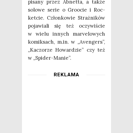
pisa­ny przez Abnet­ta, a tak­że
solo­we serie o Gro­ocie i Roc­
ket­cie. Człon­ko­wie Straż­ni­ków
poja­wia­li się też oczy­wi­ście
w wie­lu innych marve­lo­wych
komik­sach, m.in. w „Aven­gers”,
„Kaczo­rze Howar­dzie” czy też
w „Spi­der-Manie”.
REKLAMA