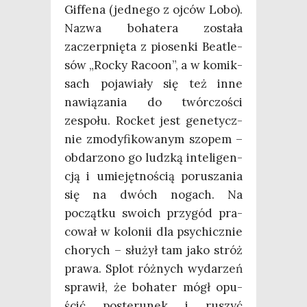
Gif­fe­na (jed­ne­go z ojców Lobo).
Nazwa boha­te­ra zosta­ła
zaczerp­nię­ta z pio­sen­ki Beatle­
sów „Roc­ky Raco­on”, a w komik­
sach poja­wia­ły się też inne
nawią­za­nia do twór­czo­ści
zespo­łu. Roc­ket jest gene­tycz­
nie zmo­dy­fi­ko­wa­nym szo­pem –
obda­rzo­no go ludz­ką inte­li­gen­
cją i umie­jęt­no­ścią poru­sza­nia
się na dwóch nogach. Na
począt­ku swo­ich przy­gód pra­
co­wał w kolo­nii dla psy­chicz­nie
cho­rych – słu­żył tam jako stróż
pra­wa. Splot róż­nych wyda­rzeń
spra­wił, że boha­ter mógł opu­
ścić poste­ru­nek i ruszyć