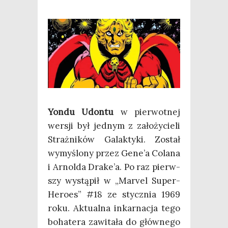
Yon­du Udon­tu
w pier­wot­nej
wer­sji był jed­nym z zało­ży­cie­li
Straż­ni­ków Galak­ty­ki. Został
wymy­ślo­ny przez Gene’a Cola­na
i Arnol­da Drake’a. Po raz pierw­
szy wystą­pił w „Marvel Super-
Hero­es” #18 ze stycz­nia 1969
roku. Aktu­al­na inkar­na­cja tego
boha­te­ra zawi­ta­ła do głów­ne­go