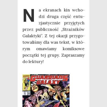
N
a ekra­nach kin wcho­
dzi dru­ga część entu­
zja­stycz­nie przy­ję­tych
przez publicz­ność „Straż­ni­ków
Galak­ty­ki”. Z tej oka­zji przy­go­
to­wa­li­śmy dla was tekst, w któ­
rym oma­wia­my komik­so­we
począt­ki tej gru­py. Zapra­sza­my
do lektury!