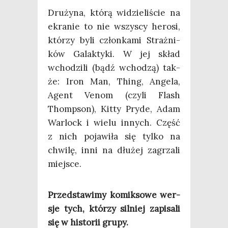
Dru­ży­na, któ­rą widzie­li­ście na
ekra­nie to nie wszy­scy hero­si,
któ­rzy byli człon­ka­mi Straż­ni­
ków Galak­ty­ki. W jej skład
wcho­dzi­li (bądź wcho­dzą) tak­
że: Iron Man, Thing, Ange­la,
Agent Venom (czy­li Flash
Thomp­son), Kit­ty Pry­de, Adam
War­lock i wie­lu innych. Część
z nich poja­wi­ła się tyl­ko na
chwi­lę, inni na dłu­żej zagrza­li
miejsce.
Przed­sta­wi­my komik­so­we wer­
sje tych, któ­rzy sil­niej zapi­sa­li
się w histo­rii grupy.