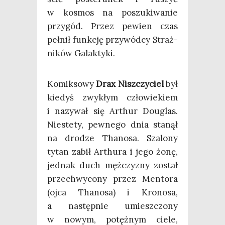
w kosmos na poszu­ki­wa­nie
przy­gód. Przez pewien czas
peł­nił funk­cję przy­wód­cy Straż­
ni­ków Galaktyki.
Komik­so­wy
Drax Nisz­czy­ciel
był
kie­dyś zwy­kłym czło­wie­kiem
i nazy­wał się Arthur Douglas.
Nie­ste­ty, pew­ne­go dnia sta­nął
na dro­dze Tha­no­sa. Sza­lo­ny
tytan zabił Arthu­ra i jego żonę,
jed­nak duch męż­czy­zny został
prze­chwy­co­ny przez Men­to­ra
(ojca Tha­no­sa) i Kro­no­sa,
a następ­nie umiesz­czo­ny
w nowym, potęż­nym cie­le,