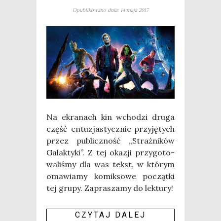
Opublikowano dnia: 14 maja 2017
Na ekra­nach kin wcho­dzi dru­ga
część entu­zja­stycz­nie przy­ję­tych
przez publicz­ność „Straż­ni­ków
Galak­ty­ki”. Z tej oka­zji przy­go­to­
wa­li­śmy dla was tekst, w któ­rym
oma­wia­my komik­so­we począt­ki
tej gru­py. Zapra­sza­my do lek­tu­ry!
CZY­TAJ DALEJ