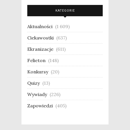
KATEGORIE
Aktualności
(1 609)
Ciekawostki
(637)
Ekranizacje
(611)
Felieton
(148)
Konkursy
(20)
Quizy
(13)
Wywiady
(226)
Zapowiedzi
(405)