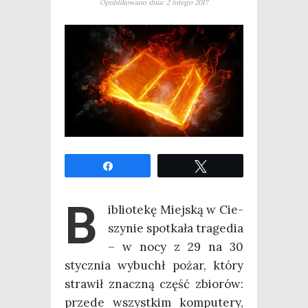
Opublikowano dnia: 2 lutego 2017
Udo­stęp­nij
Twe­etuj
B
iblio­te­kę Miej­ską w Cie­
szy­nie spo­tka­ła tra­ge­dia
– w nocy z 29 na 30
stycz­nia wybuchł pożar, któ­ry
stra­wił znacz­ną część zbio­rów:
przede wszyst­kim kom­pu­te­ry,