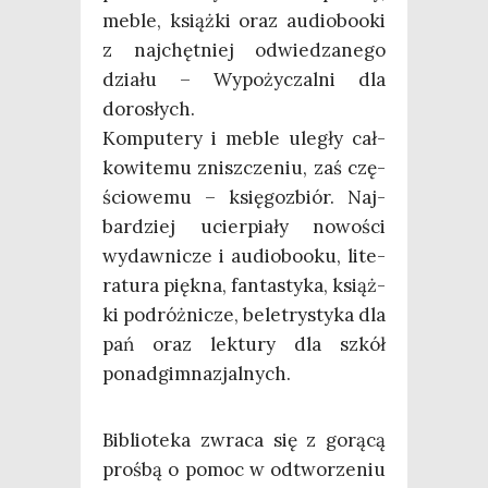
meble, książ­ki oraz audio­bo­oki
z naj­chęt­niej odwie­dza­ne­go
dzia­łu – Wypo­ży­czal­ni dla
dorosłych.
Kom­pu­te­ry i meble ule­gły cał­
ko­wi­te­mu znisz­cze­niu, zaś czę­
ścio­we­mu – księ­go­zbiór. Naj­
bar­dziej ucier­pia­ły nowo­ści
wydaw­ni­cze i audio­bo­oku, lite­
ra­tu­ra pięk­na, fan­ta­sty­ka, książ­
ki podróż­ni­cze, bele­try­sty­ka dla
pań oraz lek­tu­ry dla szkół
ponadgimnazjalnych.
Biblio­te­ka zwra­ca się z gorą­cą
proś­bą o pomoc w odtwo­rze­niu