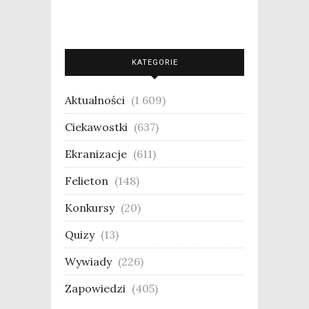
KATEGORIE
Aktualności
(1 609)
Ciekawostki
(637)
Ekranizacje
(611)
Felieton
(148)
Konkursy
(20)
Quizy
(13)
Wywiady
(226)
Zapowiedzi
(405)