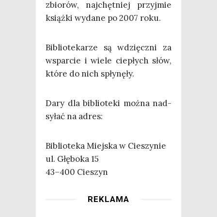
zbio­rów, naj­chęt­niej przyj­mie
książ­ki wyda­ne po 2007 roku.
Biblio­te­ka­rze są wdzięcz­ni za
wspar­cie i wie­le cie­płych słów,
któ­re do nich spłynęły.
Dary dla biblio­te­ki moż­na nad­
sy­łać na adres:
Biblio­te­ka Miej­ska w Cieszynie
ul. Głę­bo­ka 15
43–400 Cieszyn
REKLAMA