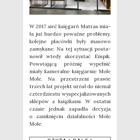
W 2017 sieć księ­garń Matras mia­
ła już bar­dzo poważ­ne pro­ble­my,
kolej­ne pla­ców­ki były maso­wo
zamy­ka­ne. Na tej sytu­acji posta­
no­wił wte­dy sko­rzy­stać Empik.
Powsta­ją­cą próż­nię wypeł­nić
mia­ły kame­ral­ne księ­gar­nie Mole
Mole. Na prze­strze­ni pra­wie
trzech lat pro­jekt urósł do nie­mal
czter­dzie­stu wyspe­cja­li­zo­wa­nych
skle­pów z książ­ka­mi. W ostat­ni
cza­sie jed­nak zapa­dła decy­zja
o zamknię­ciu dzia­łal­no­ści Mole
Mole.