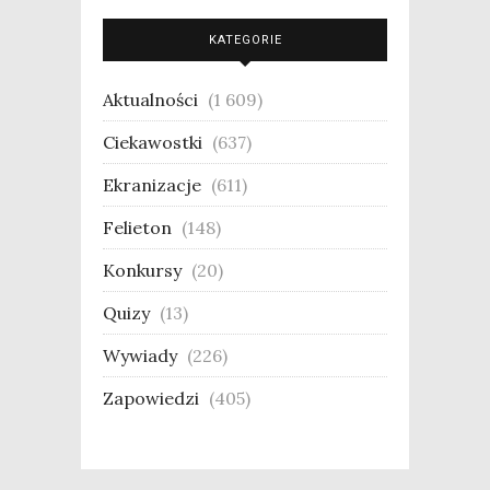
KATEGORIE
Aktualności
(1 609)
Ciekawostki
(637)
Ekranizacje
(611)
Felieton
(148)
Konkursy
(20)
Quizy
(13)
Wywiady
(226)
Zapowiedzi
(405)