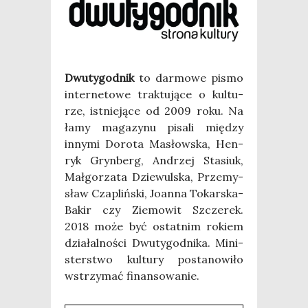
Dwu­ty­go­dnik
to dar­mo­we pismo
inter­ne­to­we trak­tu­ją­ce o kul­tu­
rze, ist­nie­ją­ce od 2009 roku. Na
łamy maga­zy­nu pisa­li mię­dzy
inny­mi Doro­ta Masłow­ska, Hen­
ryk Gryn­berg, Andrzej Sta­siuk,
Mał­go­rza­ta Dzie­wul­ska, Prze­my­
sław Cza­pliń­ski, Joan­na Tokar­ska-
Bakir czy Zie­mo­wit Szcze­rek.
2018 może być ostat­nim rokiem
dzia­łal­no­ści Dwu­ty­go­dni­ka. Mini­
ster­stwo kul­tu­ry posta­no­wi­ło
wstrzy­mać finan­so­wa­nie.