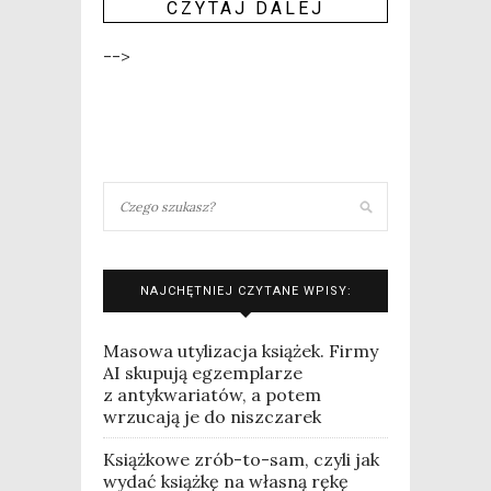
CZY­TAJ DALEJ
-->
NAJCHĘTNIEJ CZYTANE WPISY:
Masowa utylizacja książek. Firmy
AI skupują egzemplarze
z antykwariatów, a potem
wrzucają je do niszczarek
Książkowe zrób-to-sam, czyli jak
wydać książkę na własną rękę