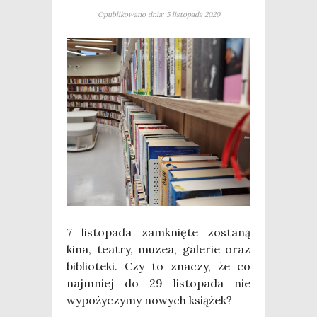
Opublikowano dnia: 5 listopada 2020
7 listo­pa­da zamknię­te zosta­ną
kina, teatry, muzea, gale­rie oraz
biblio­te­ki. Czy to zna­czy, że co
naj­mniej do 29 listo­pa­da nie
wypo­ży­czy­my nowych ksią­żek?