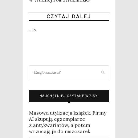
CZY­TAJ DALEJ
-->
NAJCHĘTNIEJ CZYTANE WPISY:
Masowa utylizacja książek. Firmy
AI skupują egzemplarze
z antykwariatów, a potem
wrzucają je do niszczarek