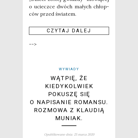
o uciecz­ce dwóch małych chłop­
ców przed świa­tem.
CZY­TAJ DALEJ
-->
WYWIADY
WĄTPIĘ, ŻE
KIEDYKOLWIEK
POKUSZĘ SIĘ
O NAPISANIE ROMANSU.
ROZMOWA Z KLAUDIĄ
MUNIAK.
Opublikowano dnia: 25 marca 2020