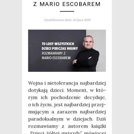
Z MARIO ESCOBAREM
Opublikowano dnia: 14 lipca 2020
Woj­na i nie­to­le­ran­cja naj­bar­dziej
doty­ka­ją dzie­ci. Moment, w któ­
rym ich pocho­dze­nie decy­du­je,
o ich życiu, jest naj­bar­dziej przej­
mu­ją­cym a zara­zem naj­bar­dziej
para­dok­sal­nym w dzie­jach. Dziś
roz­ma­wia­my z auto­rem książ­ki
„Dzie­ci żół­tej gwiaz­dy” mówią­cej