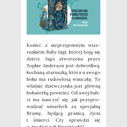
Koniec z nie­przy­jem­nym wize­
run­kiem Baby Jagi, któ­rej boją się
dzie­ci. Jaga stwo­rzo­na przez
Sophie Ander­son jest dobro­tli­wą,
kocha­ną sta­rusz­ką, któ­ra u swe­go
boku ma rudo­wło­są wnucz­kę. To
wła­śnie dziew­czyn­ka jest głów­ną
boha­ter­ką powie­ści. Od swej bab­
ci ma nauczyć się, jak prze­pro­
wa­dzać umar­łych za spe­cjal­ną
Bra­mę, będą­cą gra­ni­cą życia
i śmier­ci. Czy spraw­dzi się
w trud­nej roli Straż­nicz­ki?