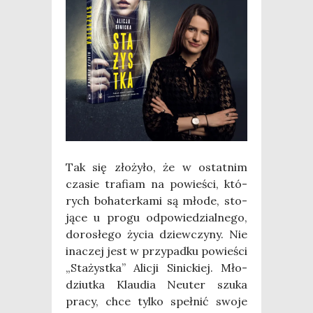
Tak się zło­ży­ło, że w ostat­nim
cza­sie tra­fiam na powie­ści, któ­
rych boha­ter­ka­mi są mło­de, sto­
ją­ce u pro­gu odpo­wie­dzial­ne­go,
doro­słe­go życia dziew­czy­ny. Nie
ina­czej jest w przy­pad­ku powie­ści
„Sta­żyst­ka” Ali­cji Sinic­kiej. Mło­
dziut­ka Klau­dia Neu­ter szu­ka
pra­cy, chce tyl­ko speł­nić swo­je