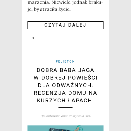
marze­nia. Nie­wie­le jed­nak bra­ku­
je, by stra­ci­ła życie.
CZY­TAJ DALEJ
-->
FELIETON
DOBRA BABA JAGA
W DOBREJ POWIEŚCI
DLA ODWAŻNYCH.
RECENZJA DOMU NA
KURZYCH ŁAPACH.
Opublikowano dnia: 27 stycznia 2020