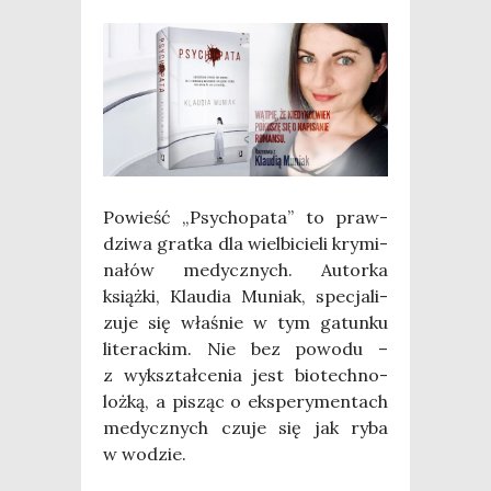
Powieść „Psy­cho­pa­ta” to praw­
dzi­wa grat­ka dla wiel­bi­cie­li kry­mi­
na­łów medycz­nych. Autor­ka
książ­ki, Klau­dia Muniak, spe­cja­li­
zu­je się wła­śnie w tym gatun­ku
lite­rac­kim. Nie bez powo­du –
z wykształ­ce­nia jest bio­tech­no­
loż­ką, a pisząc o eks­pe­ry­men­tach
medycz­nych czu­je się jak ryba
w wodzie.