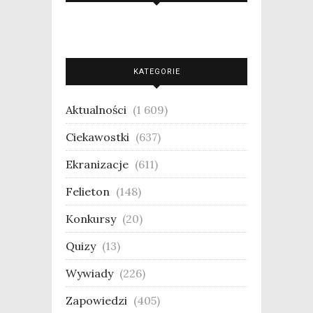
KATEGORIE
Aktualności
(1 609)
Ciekawostki
(637)
Ekranizacje
(611)
Felieton
(148)
Konkursy
(20)
Quizy
(13)
Wywiady
(226)
Zapowiedzi
(405)