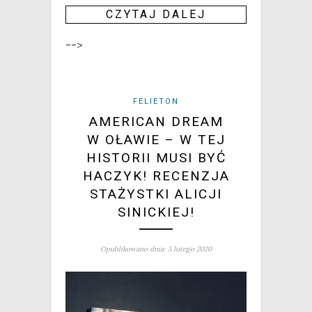
CZY­TAJ DALEJ
-->
FELIETON
AMERICAN DREAM
W OŁAWIE – W TEJ
HISTORII MUSI BYĆ
HACZYK! RECENZJA
STAŻYSTKI ALICJI
SINICKIEJ!
Opublikowano dnia: 5 lutego 2020