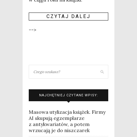
CZY­TAJ DALEJ
-->
NAJCHĘTNIEJ CZYTANE WPISY:
Masowa utylizacja książek. Firmy
AI skupują egzemplarze
z antykwariatów, a potem
wrzucają je do niszczarek