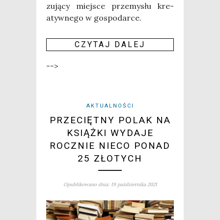
zu­ją­cy miej­sce prze­my­słu kre­
atyw­ne­go w gospo­dar­ce.
CZY­TAJ DALEJ
-->
AKTUALNOŚCI
PRZECIĘTNY POLAK NA
KSIĄŻKI WYDAJE
ROCZNIE NIECO PONAD
25 ZŁOTYCH
Opublikowano dnia: 19 października 2021