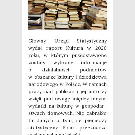
Głów­ny Urząd Sta­ty­stycz­ny
wydał raport Kul­tu­ra w 2020
roku, w któ­rym przed­sta­wio­ne
zosta­ły wybra­ne infor­ma­cje
o dzia­łal­no­ści pod­mio­tów
w obsza­rze kul­tu­ry i dzie­dzic­twa
naro­do­we­go w Pol­sce. W ramach
pra­cy nad publi­ka­cją jej auto­rzy
wzię­li pod uwa­gę mię­dzy inny­mi
wydat­ki na kul­tu­rę w gospo­dar­
stwach domo­wych. Nie zabra­kło
tu danych o tym, ile pie­nię­dzy
sta­ty­stycz­ny Polak prze­zna­cza
w cią­gu roku na książ­ki.