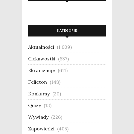
KATEGORIE
Aktualności
(1 609)
Ciekawostki
(637)
Ekranizacje
(611)
Felieton
(148)
Konkursy
(20)
Quizy
(13)
Wywiady
(226)
Zapowiedzi
(405)