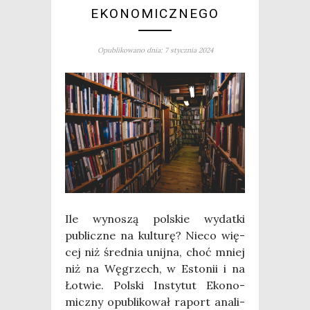
EKONOMICZNEGO
Opublikowano dnia: 7 stycznia 2024
Ile wyno­szą pol­skie wydat­ki
publicz­ne na kul­tu­rę? Nie­co wię­
cej niż śred­nia unij­na, choć mniej
niż na Węgrzech, w Esto­nii i na
Łotwie. Pol­ski Insty­tut Eko­no­
micz­ny opu­bli­ko­wał raport ana­li­