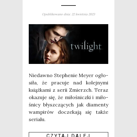
Opublikowano dnia: 22 kwietnia 2023
Nie­daw­no Ste­phe­nie Mey­er ogło­
si­ła, że pra­cu­je nad kolej­ny­mi
książ­ka­mi z serii Zmierzch. Teraz
oka­zu­je się, że miło­śnicz­ki i miło­
śni­cy błysz­czą­cych jak dia­men­ty
wam­pi­rów docze­ka­ją się tak­że
seria­lu.
CZY­TAJ DALEJ