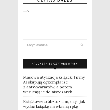
CZY­TAJ DALEJ
-->
NAJCHĘTNIEJ CZYTANE WPISY:
Masowa utylizacja książek. Firmy
AI skupują egzemplarze
z antykwariatów, a potem
wrzucają je do niszczarek
Książkowe zrób-to-sam, czyli jak
wydać książkę na własną rękę