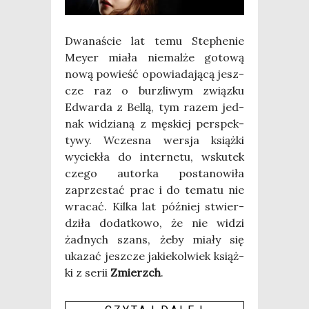
Dwa­na­ście lat temu Ste­phe­nie
Mey­er mia­ła nie­mal­że goto­wą
nową powieść opo­wia­da­ją­cą jesz­
cze raz o burz­li­wym związ­ku
Edwar­da z Bel­lą, tym razem jed­
nak widzia­ną z męskiej per­spek­
ty­wy. Wcze­sna wer­sja książ­ki
wycie­kła do inter­ne­tu, wsku­tek
cze­go autor­ka posta­no­wi­ła
zaprze­stać prac i do tema­tu nie
wra­cać. Kil­ka lat póź­niej stwier­
dzi­ła dodat­ko­wo, że nie widzi
żad­nych szans, żeby mia­ły się
uka­zać jesz­cze jakie­kol­wiek książ­
ki z serii
Zmierzch
.