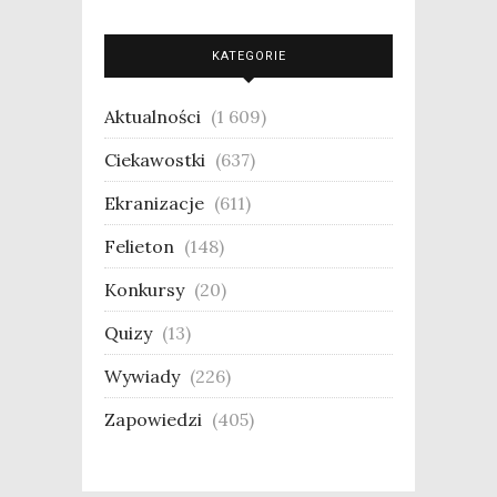
KATEGORIE
Aktualności
(1 609)
Ciekawostki
(637)
Ekranizacje
(611)
Felieton
(148)
Konkursy
(20)
Quizy
(13)
Wywiady
(226)
Zapowiedzi
(405)