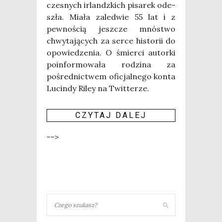
cze­snych irlandz­kich pisa­rek ode­
szła. Mia­ła zale­d­wie 55 lat i z
pew­no­ścią jesz­cze mnó­stwo
chwy­ta­ją­cych za ser­ce histo­rii do
opo­wie­dze­nia. O śmier­ci autor­ki
poin­for­mo­wa­ła rodzi­na za
pośred­nic­twem ofi­cjal­ne­go kon­ta
Lucin­dy Riley na Twit­te­rze.
CZY­TAJ DALEJ
-->