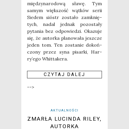
mię­dzy­na­ro­do­wą sła­wę. Tym
samym więk­szość wąt­ków serii
Sie­dem sióstr zosta­ło zamknię­
tych, nadal jed­nak pozo­sta­ły
pyta­nia bez odpo­wie­dzi. Oka­zu­je
się, że autor­ka pla­no­wa­ła jesz­cze
jeden tom. Ten zosta­nie dokoń­
czo­ny przez syna pisar­ki, Har­
ry­’e­go Whit­ta­ke­ra.
CZY­TAJ DALEJ
-->
AKTUALNOŚCI
ZMARŁA LUCINDA RILEY,
AUTORKA