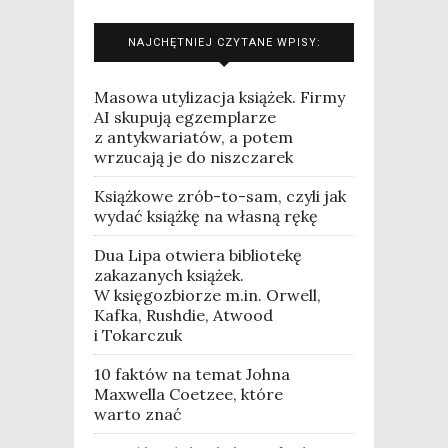
NAJCHĘTNIEJ CZYTANE WPISY:
Masowa utylizacja książek. Firmy
AI skupują egzemplarze
z antykwariatów, a potem
wrzucają je do niszczarek
Książkowe zrób-to-sam, czyli jak
wydać książkę na własną rękę
Dua Lipa otwiera bibliotekę
zakazanych książek.
W księgozbiorze m.in. Orwell,
Kafka, Rushdie, Atwood
i Tokarczuk
10 faktów na temat Johna
Maxwella Coetzee, które
warto znać