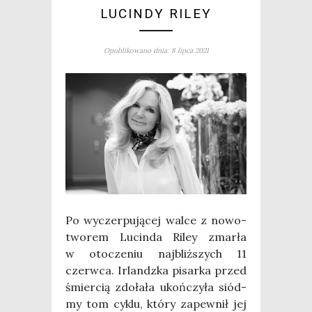
LUCINDY RILEY
Opublikowano dnia: 8 lipca 2021
Po wyczer­pu­ją­cej wal­ce z nowo­
two­rem Lucin­da Riley zmar­ła
w oto­cze­niu naj­bliż­szych 11
czerw­ca. Irlandz­ka pisar­ka przed
śmier­cią zdo­ła­ła ukoń­czy­ła siód­
my tom cyklu, któ­ry zapew­nił jej