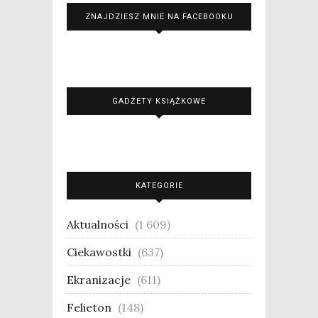
ZNAJDZIESZ MNIE NA FACEBOOKU
GADŻETY KSIĄŻKOWE
KATEGORIE
Aktualności
(1 609)
Ciekawostki
(637)
Ekranizacje
(611)
Felieton
(148)