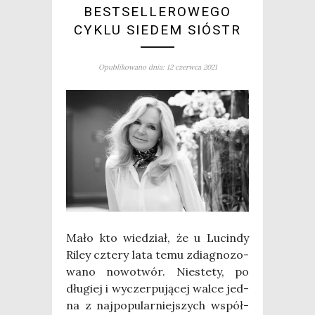
BESTSELLEROWEGO
CYKLU SIEDEM SIÓSTR
Opublikowano dnia: 12 czerwca 2021
Mało kto wie­dział, że u Lucin­dy
Riley czte­ry lata temu zdia­gno­zo­
wa­no nowo­twór. Nie­ste­ty, po
dłu­giej i wyczer­pu­ją­cej wal­ce jed­
na z naj­po­pu­lar­niej­szych współ­