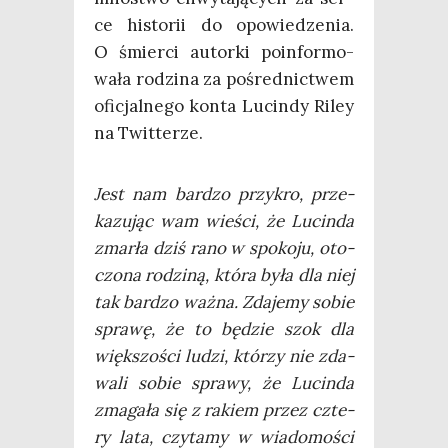
ce histo­rii do opo­wie­dze­nia.
O śmier­ci autor­ki poin­for­mo­
wa­ła rodzi­na za pośred­nic­twem
ofi­cjal­ne­go kon­ta Lucin­dy Riley
na Twitterze.
Jest nam bar­dzo przy­kro, prze­
ka­zu­jąc wam wie­ści, że Lucin­da
zmar­ła dziś rano w spo­ko­ju, oto­
czo­na rodzi­ną, któ­ra była dla niej
tak bar­dzo waż­na. Zda­je­my sobie
spra­wę, że to będzie szok dla
więk­szo­ści ludzi, któ­rzy nie zda­
wa­li sobie spra­wy, że Lucin­da
zma­ga­ła się z rakiem przez czte­
ry lata, czy­ta­my w wia­do­mo­ści