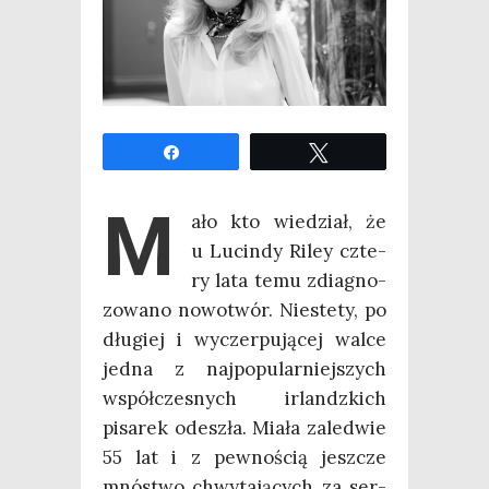
Udo­stęp­nij
Twe­etuj
M
ało kto wie­dział, że
u Lucin­dy Riley czte­
ry lata temu zdia­gno­
zo­wa­no nowo­twór. Nie­ste­ty, po
dłu­giej i wyczer­pu­ją­cej wal­ce
jed­na z naj­po­pu­lar­niej­szych
współ­cze­snych irlandz­kich
pisa­rek ode­szła. Mia­ła zale­d­wie
55 lat i z pew­no­ścią jesz­cze
mnó­stwo chwy­ta­ją­cych za ser­