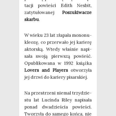
ta­cji powie­ści Edith Nes­bit,
zaty­tu­ło­wa­nej
Poszu­ki­wa­cze
skar­bu
.
W wie­ku 23 lat zła­pa­ła mono­nu­
kle­ozę, co prze­rwa­ło jej karie­rę
aktor­ską. Wte­dy wła­śnie napi­
sa­ła swo­ją pierw­szą powieść.
Opu­bli­ko­wa­na w 1992 książ­ka
Lovers and Play­ers
otwo­rzy­ła
jej drzwi do karie­ry pisarskiej.
Na prze­strze­ni nie­mal trzy­dzie­
stu lat Lucin­da Riley napi­sa­ła
ponad dwa­dzie­ścia powie­ści.
Two­rzy­ła do same­go koń­ca, nie