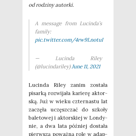
od rodzi­ny autorki.
A mes­sa­ge from Lucinda’s
fami­ly:
pic.twitter.com/4rw9LnotuI
— Lucin­da Riley
(@lucindariley)
June 11, 2021
Lucin­da Riley zanim zosta­ła
pisar­ką roz­wi­ja­ła karie­rę aktor­
ską. Już w wie­ku czter­na­stu lat
zaczę­ła uczęsz­czać do szko­ły
bale­to­wej i aktor­skiej w Lon­dy­
nie, a dwa lata póź­niej dosta­ła
pierw­szą poważ­ną rolę w adap­