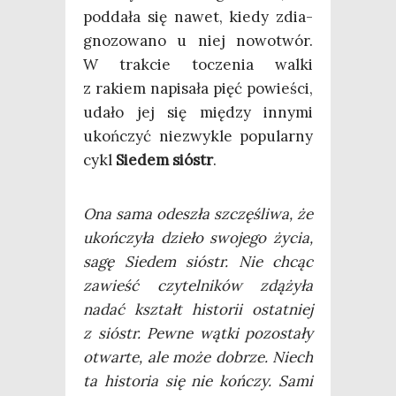
pod­da­ła się nawet, kie­dy zdia­
gno­zo­wa­no u niej nowo­twór.
W trak­cie tocze­nia wal­ki
z rakiem napi­sa­ła pięć powie­ści,
uda­ło jej się mię­dzy inny­mi
ukoń­czyć nie­zwy­kle popu­lar­ny
cykl
Sie­dem sióstr
.
Ona sama ode­szła szczę­śli­wa, że
ukoń­czy­ła dzie­ło swo­je­go życia,
sagę Sie­dem sióstr. Nie chcąc
zawieść czy­tel­ni­ków zdą­ży­ła
nadać kształt histo­rii ostat­niej
z sióstr. Pew­ne wąt­ki pozo­sta­ły
otwar­te, ale może dobrze. Niech
ta histo­ria się nie koń­czy. Sami