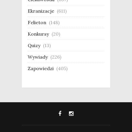
Ekranizacje
(611)
Felieton
(148)
Konkursy
(20)
Quizy
(13)
Wywiady
(226)
Zapowiedzi
(405)