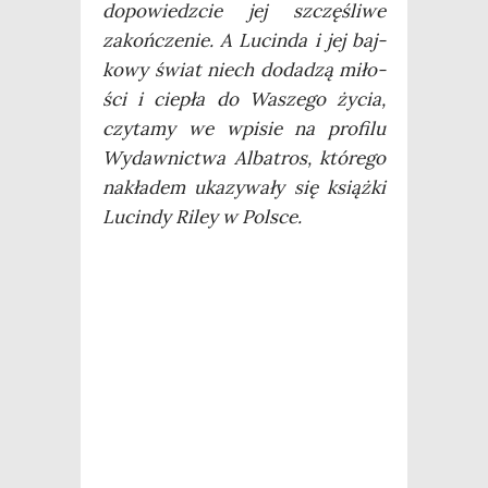
dopo­wiedz­cie jej szczę­śli­we
zakoń­cze­nie. A Lucin­da i jej baj­
ko­wy świat niech doda­dzą miło­
ści i cie­pła do Wasze­go życia,
czy­ta­my we wpi­sie na pro­fi­lu
Wydaw­nic­twa Alba­tros, któ­re­go
nakła­dem uka­zy­wa­ły się książ­ki
Lucin­dy Riley w Polsce.