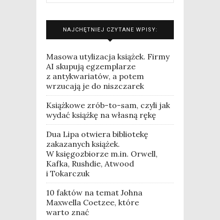
NAJCHĘTNIEJ CZYTANE WPISY:
Masowa utylizacja książek. Firmy
AI skupują egzemplarze
z antykwariatów, a potem
wrzucają je do niszczarek
Książkowe zrób-to-sam, czyli jak
wydać książkę na własną rękę
Dua Lipa otwiera bibliotekę
zakazanych książek.
W księgozbiorze m.in. Orwell,
Kafka, Rushdie, Atwood
i Tokarczuk
10 faktów na temat Johna
Maxwella Coetzee, które
warto znać