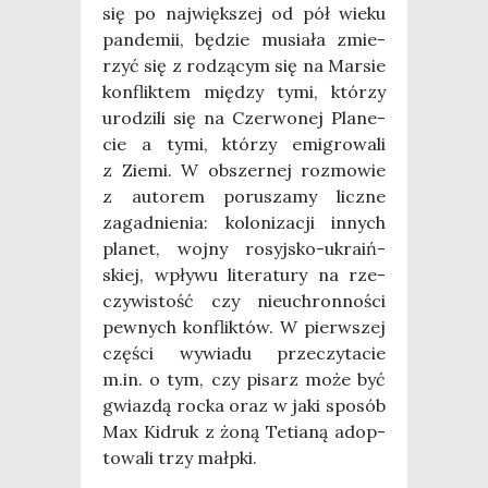
się po naj­więk­szej od pół wie­ku
pan­de­mii, będzie musia­ła zmie­
rzyć się z rodzą­cym się na Mar­sie
kon­flik­tem mię­dzy tymi, któ­rzy
uro­dzi­li się na Czer­wo­nej Pla­ne­
cie a tymi, któ­rzy emi­gro­wa­li
z Zie­mi. W obszer­nej roz­mo­wie
z auto­rem poru­sza­my licz­ne
zagad­nie­nia: kolo­ni­za­cji innych
pla­net, woj­ny rosyj­sko-ukra­iń­
skiej, wpły­wu lite­ra­tu­ry na rze­
czy­wi­stość czy nie­uchron­no­ści
pew­nych kon­flik­tów. W pierw­szej
czę­ści wywia­du prze­czy­ta­cie
m.in. o tym, czy pisarz może być
gwiaz­dą roc­ka oraz w jaki spo­sób
Max Kidruk z żoną Tetia­ną adop­
to­wa­li trzy małpki.