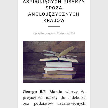
ASPIRUJĄCYCH PISARZY
SPOZA
ANGLOJĘZYCZNYCH
KRAJÓW
Opublikowano dnia: 16 stycznia 2018
Geo­r­ge R.R. Mar­tin
wie­rzy, że
przy­szłość nale­ży do ludz­ko­ści
bez podzia­łów usta­no­wio­nych