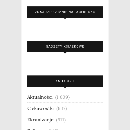
ZNAJDZIESZ MNIE NA FACEBOOKU
GADŻETY KSIĄŻKOWE
KATEGORIE
Aktualności
(1 609)
Ciekawostki
(637)
Ekranizacje
(611)