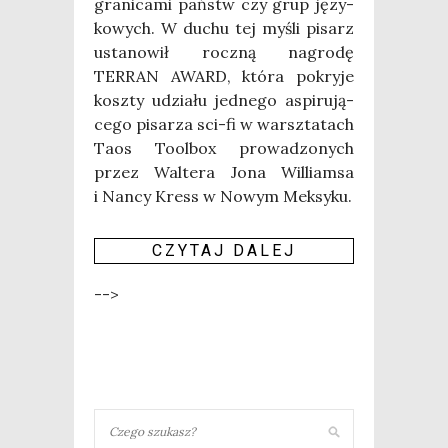
gra­ni­ca­mi państw czy grup języ­
ko­wych. W duchu tej myśli pisarz
usta­no­wił rocz­ną nagro­dę
TERRAN AWARD, któ­ra pokry­je
kosz­ty udzia­łu jed­ne­go aspi­ru­ją­
ce­go pisa­rza sci-fi w warsz­ta­tach
Taos Tool­box pro­wa­dzo­nych
przez Wal­te­ra Jona Wil­liam­sa
i Nan­cy Kress w Nowym Mek­sy­ku.
CZY­TAJ DALEJ
-->