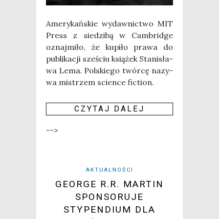
Ame­ry­kań­skie wydaw­nic­two MIT
Press z sie­dzi­bą w Cam­brid­ge
oznaj­mi­ło, że kupi­ło pra­wa do
publi­ka­cji sze­ściu ksią­żek Sta­ni­sła­
wa Lema. Pol­skie­go twór­cę nazy­
wa mistrzem scien­ce fic­tion.
CZY­TAJ DALEJ
-->
AKTUALNOŚCI
GEORGE R.R. MARTIN
SPONSORUJE
STYPENDIUM DLA