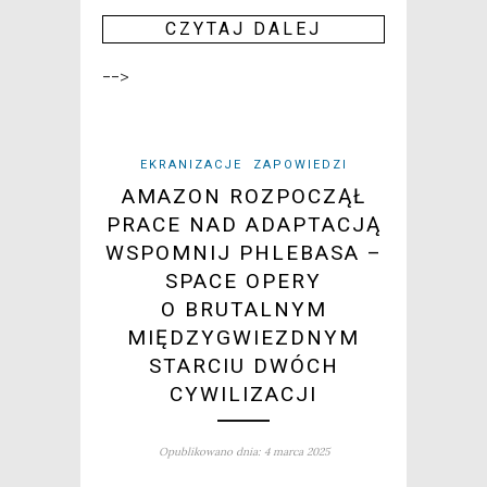
CZY­TAJ DALEJ
-->
EKRANIZACJE
ZAPOWIEDZI
AMAZON ROZPOCZĄŁ
PRACE NAD ADAPTACJĄ
WSPOMNIJ PHLEBASA –
SPACE OPERY
O BRUTALNYM
MIĘDZYGWIEZDNYM
STARCIU DWÓCH
CYWILIZACJI
Opublikowano dnia: 4 marca 2025