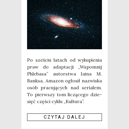
Po sze­ściu latach od wyku­pie­nia
praw do adap­ta­cji „Wspo­mnij
Phle­ba­sa” autor­stwa Iaina M.
Bank­sa, Ama­zon ogło­sił nazwi­ska
osób pra­cu­ją­cych nad seria­lem.
To pierw­szy tom liczą­ce­go dzie­
sięć czę­ści cyklu „Kul­tu­ra”.
CZY­TAJ DALEJ