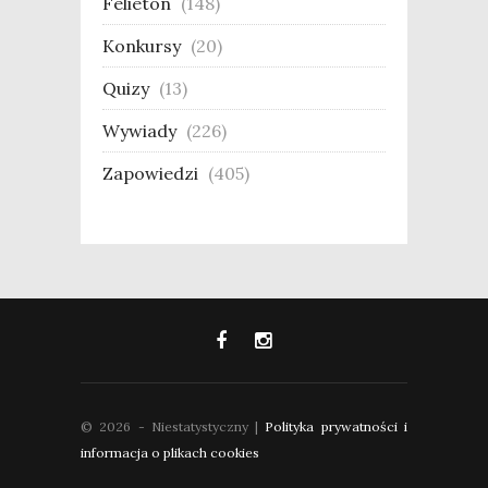
Felieton
(148)
Konkursy
(20)
Quizy
(13)
Wywiady
(226)
Zapowiedzi
(405)
© 2026 - Niestatystyczny |
Polityka prywatności i
informacja o plikach cookies