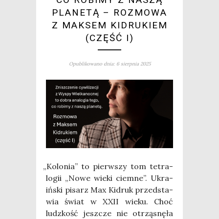
PLANETĄ – ROZMOWA
Z MAKSEM KIDRUKIEM
(CZĘŚĆ I)
Opublikowano dnia: 6 sierpnia 2025
„
Kolo­nia” to pierw­szy tom tetra­
lo­gii „Nowe wie­ki ciem­ne”. Ukra­
iń­ski pisarz Max Kidruk przed­sta­
wia świat w XXII wie­ku. Choć
ludz­kość jesz­cze nie otrzą­snę­ła