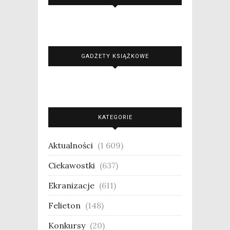
GADŻETY KSIĄŻKOWE
KATEGORIE
Aktualności
(1 609)
Ciekawostki
(637)
Ekranizacje
(611)
Felieton
(148)
Konkursy
(20)