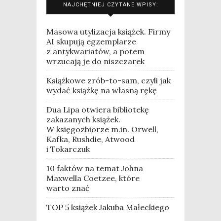
NAJCHĘTNIEJ CZYTANE WPISY:
Masowa utylizacja książek. Firmy
AI skupują egzemplarze
z antykwariatów, a potem
wrzucają je do niszczarek
Książkowe zrób-to-sam, czyli jak
wydać książkę na własną rękę
Dua Lipa otwiera bibliotekę
zakazanych książek.
W księgozbiorze m.in. Orwell,
Kafka, Rushdie, Atwood
i Tokarczuk
10 faktów na temat Johna
Maxwella Coetzee, które
warto znać
TOP 5 książek Jakuba Małeckiego