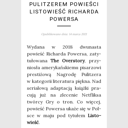
PULITZEREM POWIEŚCI
LISTOWIEŚĆ RICHARDA
POWERSA
Opublikowano dnia: 14 marca 2021
Wyda­na w 2018 dwu­na­sta
powieść Richar­da Power­sa, zaty­
tu­ło­wa­na
The Over­sto­ry
, przy­
nio­sła ame­ry­kań­skie­mu pisa­rzo­wi
pre­sti­żo­wą Nagro­dę Pulit­ze­ra
w kate­go­rii lite­ra­tu­ra pięk­na. Nad
seria­lo­wą adap­ta­cją książ­ki pra­
cu­ją już na zle­ce­nie Net­flik­sa
twór­cy Gry o tron. Co wię­cej,
powieść Power­sa uka­że się w Pol­
sce w maju pod tytu­łem
Listo­
wieść
.