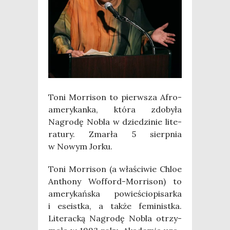
Toni Mor­ri­son to pierw­sza Afro­
ame­ry­kan­ka, któ­ra zdo­by­ła
Nagro­dę Nobla w dzie­dzi­nie lite­
ra­tu­ry. Zmar­ła 5 sierp­nia
w Nowym Jorku.
Toni Mor­ri­son (a wła­ści­wie Chloe
Antho­ny Wof­ford-Mor­ri­son) to
ame­ry­kań­ska powie­ścio­pi­sar­ka
i ese­ist­ka, a tak­że femi­nist­ka.
Lite­rac­ką Nagro­dę Nobla otrzy­