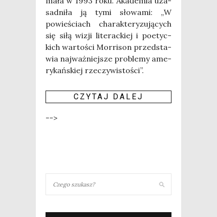
ma­ła w 1993 roku. Aka­de­mia uza­
sad­ni­ła ją tymi sło­wa­mi: „W
powie­ściach cha­rak­te­ry­zu­ją­cych
się siłą wizji lite­rac­kiej i poetyc­
kich war­to­ści Mor­ri­son przed­sta­
wia naj­waż­niej­sze pro­ble­my ame­
ry­kań­skiej rze­czy­wi­sto­ści”.
CZY­TAJ DALEJ
-->