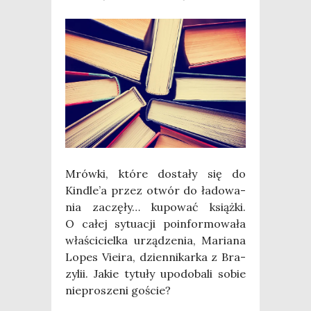
Mrów­ki, któ­re dosta­ły się do
Kindle’a przez otwór do łado­wa­
nia zaczę­ły… kupo­wać książ­ki.
O całej sytu­acji poin­for­mo­wa­ła
wła­ści­ciel­ka urzą­dze­nia, Maria­na
Lopes Vie­ira, dzien­ni­kar­ka z Bra­
zy­lii. Jakie tytu­ły upodo­ba­li sobie
nie­pro­sze­ni goście?