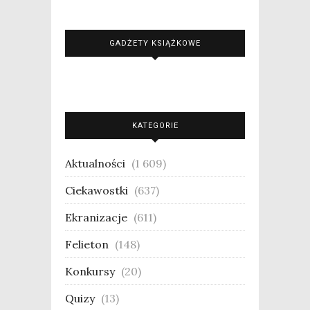
GADŻETY KSIĄŻKOWE
KATEGORIE
Aktualności
(1 609)
Ciekawostki
(637)
Ekranizacje
(611)
Felieton
(148)
Konkursy
(20)
Quizy
(13)