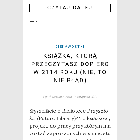
CZY­TAJ DALEJ
-->
CIEKAWOSTKI
KSIĄŻKA, KTÓRĄ
PRZECZYTASZ DOPIERO
W 2114 ROKU (NIE, TO
NIE BŁĄD)
Opublikowano dnia: 9 listopada 2017
Sły­sze­li­ście o Biblio­te­ce Przy­szło­
ści (Futu­re Libra­ry)? To książ­ko­wy
pro­jekt, do pra­cy przy któ­rym ma
zostać zapro­szo­nych w sumie stu