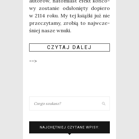
auto­rów, nato­miast efekt koń­co­
wy zosta­nie odsło­nię­ty dopie­ro
w 2114 roku. My tej książ­ki już nie
prze­czy­ta­my, zro­bią to naj­wcze­
śniej nasze wnu­ki.
CZY­TAJ DALEJ
-->
NAJCHĘTNIEJ CZYTANE WPISY: