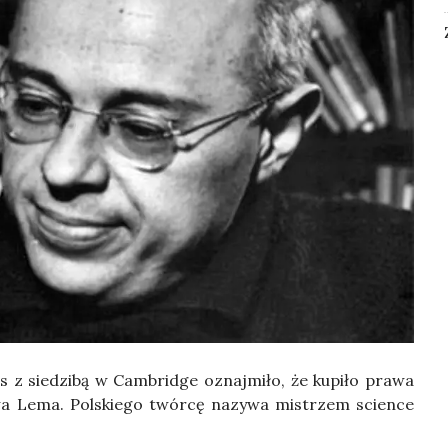
z sie­dzi­bą w Cam­brid­ge oznaj­mi­ło, że kupi­ło pra­wa
sła­wa Lema. Pol­skie­go twór­cę nazy­wa mistrzem scien­ce