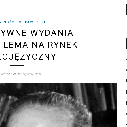
ALNOŚCI
CIEKAWOSTKI
ZYWNE WYDANIA
 LEMA NA RYNEK
LOJĘZYCZNY
ikowano dnia: 5 stycznia 2020