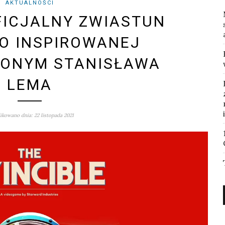
AKTUALNOŚCI
FICJALNY ZWIASTUN
O INSPIROWANEJ
ŻONYM STANISŁAWA
LEMA
ikowano dnia: 22 listopada 2021