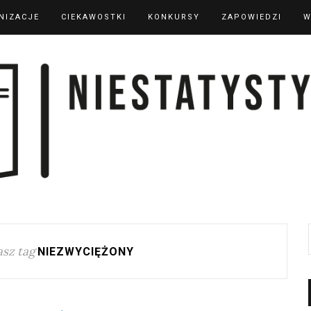
NIZACJE
CIEKAWOSTKI
KONKURSY
ZAPOWIEDZI
W
sz tag
NIEZWYCIĘŻONY