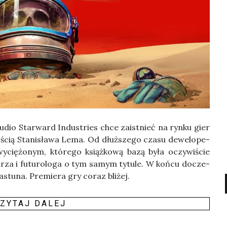
u­dio Star­ward Indu­stries chce zaist­nieć na ryn­ku gier
­ścią Sta­ni­sła­wa Lema. Od dłuż­sze­go cza­su dewe­lo­pe­
­cię­żo­nym, któ­re­go książ­ko­wą bazą była oczy­wi­ście
rza i futu­ro­lo­ga o tym samym tytu­le. W koń­cu docze­
a­stu­na. Pre­mie­ra gry coraz bli­żej.
ZY­TAJ DALEJ