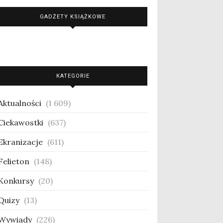
GADŻETY KSIĄŻKOWE
KATEGORIE
Aktualności
(1 609)
Ciekawostki
(637)
Ekranizacje
(611)
Felieton
(148)
Konkursy
(20)
Quizy
(13)
Wywiady
(226)