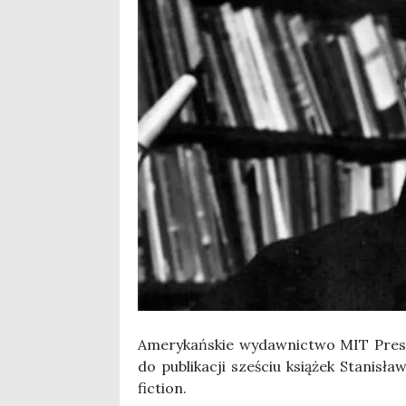
Ame­ry­kań­skie wydaw­nic­two MIT Press 
do publi­ka­cji sze­ściu ksią­żek Sta­ni­
fic­tion.