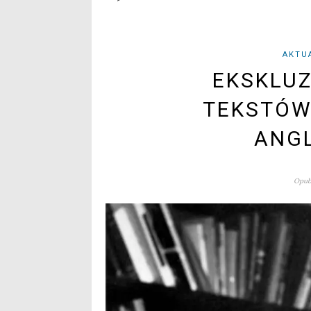
AKTU
EKSKLU
TEKSTÓW
ANG
Opubl