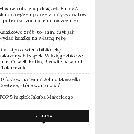
Masowa utylizacja książek. Firmy AI
skupują egzemplarze z antykwariatów,
a potem wrzucają je do niszczarek
Książkowe zrób-to-sam, czyli jak
wydać książkę na własną rękę
Dua Lipa otwiera bibliotekę
zakazanych książek. W księgozbiorze
m.in. Orwell, Kafka, Rushdie, Atwood
i Tokarczuk
10 faktów na temat Johna Maxwella
Coetzee, które warto znać
TOP 5 książek Jakuba Małeckiego
REKLAMA