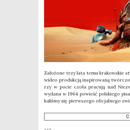
Zało­żo­ne trzy lata temu kra­kow­skie st
wideo pro­duk­cją inspi­ro­wa­ną twór­czo
rzy w pocie czo­ła pra­cu­ją nad Nie­zwy
wyda­na w 1964 powieść pol­skie­go pisa­
ka­li­śmy się pierw­sze­go ofi­cjal­ne­go zwi
C
-->