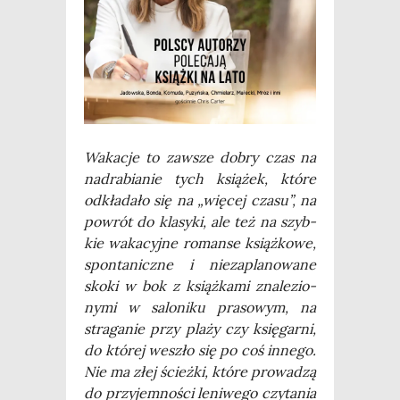
Waka­cje to zawsze dobry czas na
nad­ra­bia­nie tych ksią­żek, któ­re
odkła­da­ło się na „wię­cej cza­su”, na
powrót do kla­sy­ki, ale też na szyb­
kie waka­cyj­ne roman­se książ­ko­we,
spon­ta­nicz­ne i nie­za­pla­no­wa­ne
sko­ki w bok z książ­ka­mi zna­le­zio­
ny­mi w salo­ni­ku pra­so­wym, na
stra­ga­nie przy pla­ży czy księ­gar­ni,
do któ­rej weszło się po coś inne­go.
Nie ma złej ścież­ki, któ­re pro­wa­dzą
do przy­jem­no­ści leni­we­go czy­ta­nia