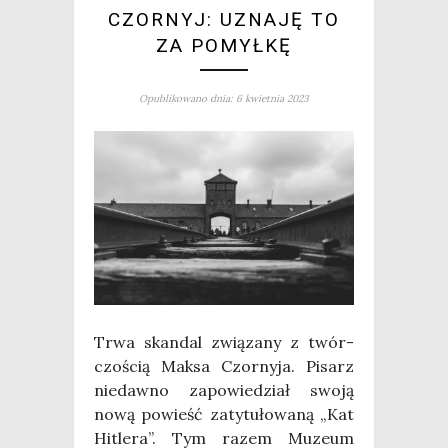
CZORNYJ: UZNAJĘ TO
ZA POMYŁKĘ
Opublikowano dnia: 6 kwietnia 2023
Trwa skan­dal zwią­za­ny z twór­
czo­ścią Mak­sa Czor­ny­ja. Pisarz
nie­daw­no zapo­wie­dział swo­ją
nową powieść zaty­tu­ło­wa­ną „Kat
Hitle­ra”. Tym razem Muzeum