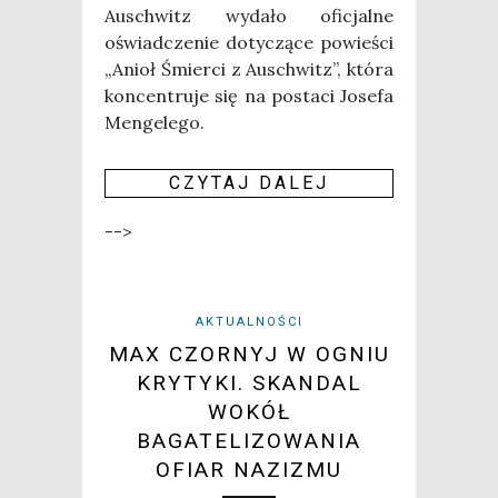
Auschwitz wyda­ło ofi­cjal­ne
oświad­cze­nie doty­czą­ce powie­ści
„Anioł Śmier­ci z Auschwitz”, któ­ra
kon­cen­tru­je się na posta­ci Jose­fa
Men­ge­le­go.
CZY­TAJ DALEJ
-->
AKTUALNOŚCI
MAX CZORNYJ W OGNIU
KRYTYKI. SKANDAL
WOKÓŁ
BAGATELIZOWANIA
OFIAR NAZIZMU