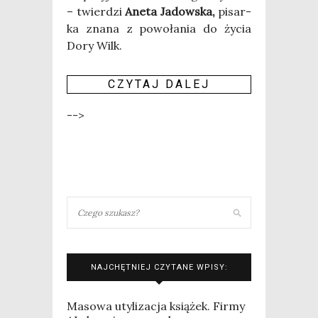
– twier­dzi
Ane­ta Jadow­ska,
pisar­
ka zna­na z powo­ła­nia do życia
Dory Wilk.
CZY­TAJ DALEJ
-->
NAJCHĘTNIEJ CZYTANE WPISY:
Masowa utylizacja książek. Firmy