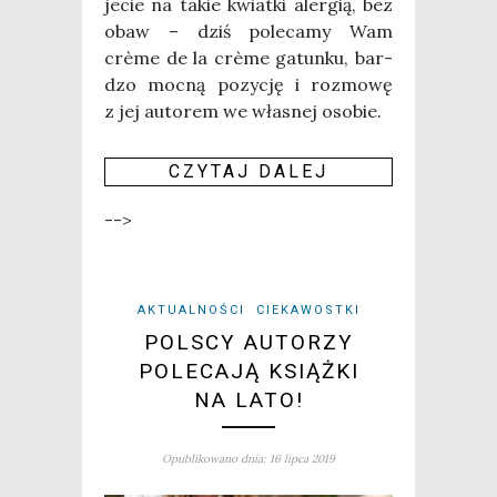
je­cie na takie kwiat­ki aler­gią, bez
obaw – dziś pole­ca­my Wam
crème de la crème gatun­ku, bar­
dzo moc­ną pozy­cję i roz­mo­wę
z jej auto­rem we wła­snej oso­bie.
CZY­TAJ DALEJ
-->
AKTUALNOŚCI
CIEKAWOSTKI
POLSCY AUTORZY
POLECAJĄ KSIĄŻKI
NA LATO!
Opublikowano dnia: 16 lipca 2019