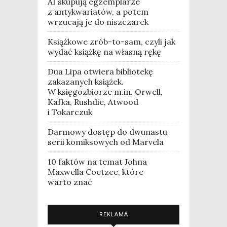
AI skupują egzemplarze
z antykwariatów, a potem
wrzucają je do niszczarek
Książkowe zrób-to-sam, czyli jak
wydać książkę na własną rękę
Dua Lipa otwiera bibliotekę
zakazanych książek.
W księgozbiorze m.in. Orwell,
Kafka, Rushdie, Atwood
i Tokarczuk
Darmowy dostęp do dwunastu
serii komiksowych od Marvela
10 faktów na temat Johna
Maxwella Coetzee, które
warto znać
REKLAMA