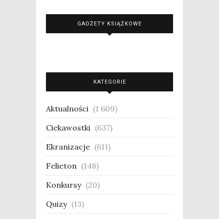
GADŻETY KSIĄŻKOWE
KATEGORIE
Aktualności
(1 609)
Ciekawostki
(637)
Ekranizacje
(611)
Felieton
(148)
Konkursy
(20)
Quizy
(13)