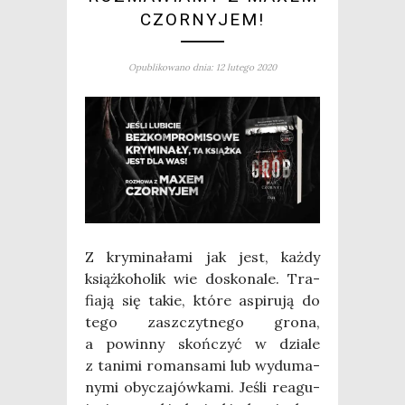
CZORNYJEM!
Opublikowano dnia: 12 lutego 2020
Z kry­mi­na­ła­mi jak jest, każ­dy
książ­ko­ho­lik wie dosko­na­le. Tra­
fia­ją się takie, któ­re aspi­ru­ją do
tego zaszczyt­ne­go gro­na,
a powin­ny skoń­czyć w dzia­le
z tani­mi roman­sa­mi lub wydu­ma­
ny­mi oby­cza­jów­ka­mi. Jeśli reagu­