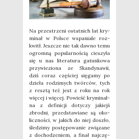
Na prze­strze­ni ostat­nich lat kry­
mi­nał w Pol­sce wspa­nia­le roz­
kwitł. Jesz­cze nie tak daw­no temu
ogrom­ną popu­lar­no­ścią cie­szy­ła
się u nas lite­ra­tu­ra gatun­ko­wa
przy­wie­zio­na ze Skan­dy­na­wii,
dziś coraz czę­ściej się­ga­my po
dzie­ła rodzi­mych twór­ców, tych
z resz­tą też jest z roku na rok
wię­cej i wię­cej. Powieść kry­mi­nal­
na z defi­ni­cji doty­czy jakiejś
zbrod­ni, przed­sta­wia­ne są oko­
licz­no­ści, w jakich do niej doszło,
śle­dzi­my postę­po­wa­nie zwią­za­ne
z docho­dze­niem, a finał naj­czę­