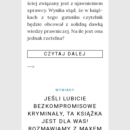
ściej zwią­za­ny jest z ujaw­nie­niem
spraw­cy. Wyni­ka stąd, że w książ­
kach z tego gatun­ku czy­tel­nik
będzie obco­wał z solid­ną daw­ką
wie­dzy praw­ni­czej. Na ile jest ona
jed­nak rze­tel­na?
CZY­TAJ DALEJ
-->
WYWIADY
JEŚLI LUBICIE
BEZKOMPROMISOWE
KRYMINAŁY, TA KSIĄŻKA
JEST DLA WAS!
ROZMAWIAMY Z MAXEM