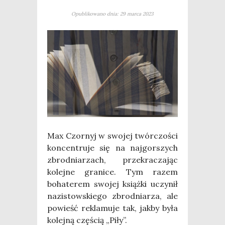
Opublikowano dnia: 29 marca 2023
Max Czor­nyj w swo­jej twór­czo­ści
kon­cen­tru­je się na naj­gor­szych
zbrod­nia­rzach, prze­kra­cza­jąc
kolej­ne gra­ni­ce. Tym razem
boha­te­rem swo­jej książ­ki uczy­nił
nazi­stow­skie­go zbrod­nia­rza, ale
powieść rekla­mu­je tak, jak­by była
kolej­ną czę­ścią „Piły”.