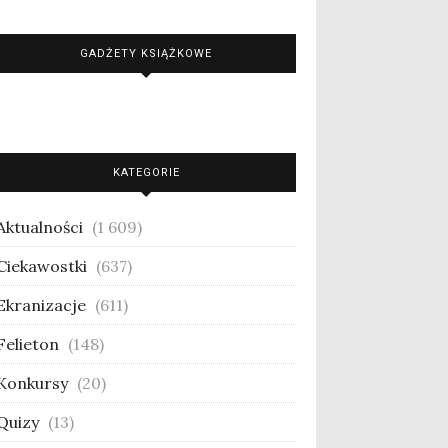
GADŻETY KSIĄŻKOWE
KATEGORIE
Aktualności
(1 609)
Ciekawostki
(637)
Ekranizacje
(611)
Felieton
(148)
Konkursy
(20)
Quizy
(13)