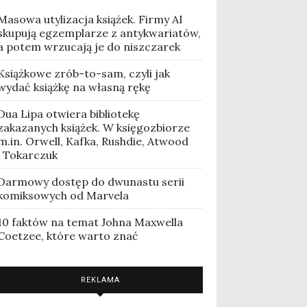
Masowa utylizacja książek. Firmy AI
skupują egzemplarze z antykwariatów,
a potem wrzucają je do niszczarek
Książkowe zrób-to-sam, czyli jak
wydać książkę na własną rękę
Dua Lipa otwiera bibliotekę
zakazanych książek. W księgozbiorze
m.in. Orwell, Kafka, Rushdie, Atwood
i Tokarczuk
Darmowy dostęp do dwunastu serii
komiksowych od Marvela
10 faktów na temat Johna Maxwella
Coetzee, które warto znać
REKLAMA