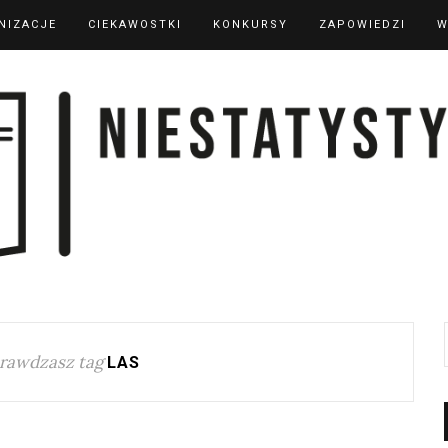
NIZACJE
CIEKAWOSTKI
KONKURSY
ZAPOWIEDZI
W
rawdzasz tag
LAS