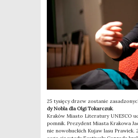
25 tysię­cy drzew zosta­nie zasa­dzo­nyc
dy Nobla dla Olgi Tokar­czuk
.
Kra­ków Mia­sto Lite­ra­tu­ry UNESCO ucz
pomnik. Pre­zy­dent Mia­sta Kra­ko­wa Ja
nie nowo­huc­kich Kujaw lasu Pra­wiek. 2
ce­go się wte­dy Festi­wa­lu Con­ra­da kra