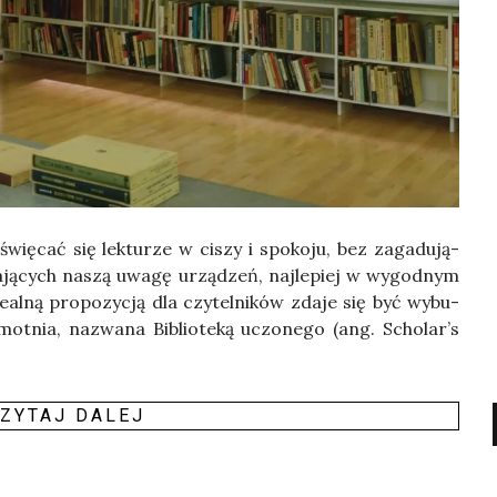
świę­cać się lek­tu­rze w ciszy i spo­ko­ju, bez zaga­du­ją­
­ją­cych naszą uwa­gę urzą­dzeń, naj­le­piej w wygod­nym
de­al­ną pro­po­zy­cją dla czy­tel­ni­ków zda­je się być wybu­
amot­nia, nazwa­na Biblio­te­ką uczo­ne­go (ang. Scholar’s
ZY­TAJ DALEJ