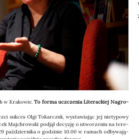
h w Kra­ko­wie.
To for­ma uczcze­nia Lite­rac­kiej Nagro­
ci suk­ces Olgi Tokar­czuk, wysta­wia­jąc jej nie­ty­po­wy
cek Maj­chrow­ski pod­jął decy­zję o utwo­rze­niu na tere­
9 paź­dzier­ni­ka o godzi­nie 10.00 w ramach odby­wa­ją­
­ko­wia­nie wspól­nie zasa­dzą drze­wa.