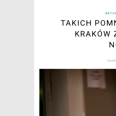
AKTU
TAKICH POM
KRAKÓW Z
N
Opublik