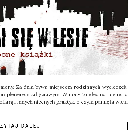
d­nio­ny. Za dnia bywa miej­scem rodzin­nych wycie­czek,
nym ple­ne­rem zdję­cio­wym. W nocy to ide­al­na sce­ne­ria
fia­rą i innych nie­cnych prak­tyk, o czym pamię­ta wie­lu
ZY­TAJ DALEJ