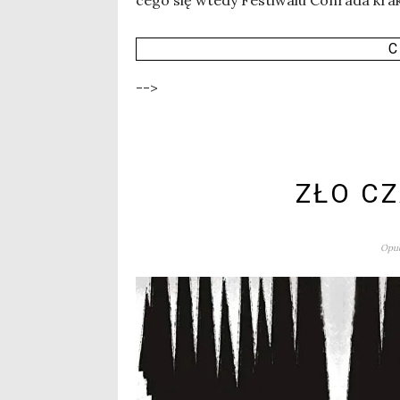
C
-->
ZŁO CZ
Opub