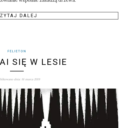
ZY­TAJ DALEJ
FELIETON
AI SIĘ W LESIE
likowano dnia: 16 marca 2019