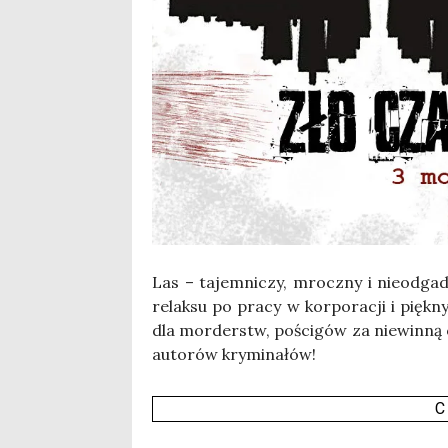
Las – tajem­ni­czy, mrocz­ny i nie­od­ga
relak­su po pra­cy w kor­po­ra­cji i pięk­
dla mor­derstw, pości­gów za nie­win­ną o
auto­rów kry­mi­na­łów!
C