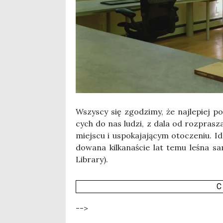
Wszy­scy się zgo­dzi­my, że naj­le­piej po
cych do nas ludzi, z dala od roz­pra­sza
miej­scu i uspo­ka­ja­ją­cym oto­cze­niu. I
do­wa­na kil­ka­na­ście lat temu leśna s
Libra­ry).
C
-->