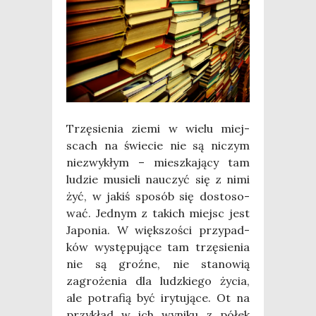
Trzę­sie­nia zie­mi w wie­lu miej­
scach na świe­cie nie są niczym
nie­zwy­kłym – miesz­ka­ją­cy tam
ludzie musie­li nauczyć się z nimi
żyć, w jakiś spo­sób się dosto­so­
wać. Jed­nym z takich miejsc jest
Japo­nia. W więk­szo­ści przy­pad­
ków wystę­pu­ją­ce tam trzę­sie­nia
nie są groź­ne, nie sta­no­wią
zagro­że­nia dla ludz­kie­go życia,
ale potra­fią być iry­tu­ją­ce. Ot na
przy­kład w ich wyni­ku z półek