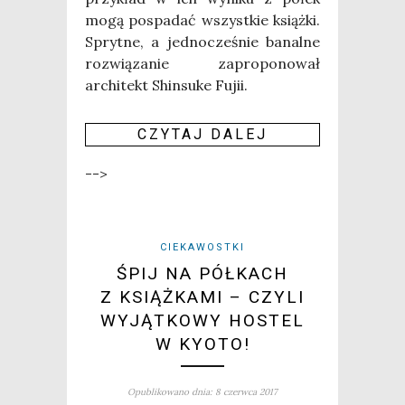
mogą pospa­dać wszyst­kie książ­ki.
Spryt­ne, a jed­no­cze­śnie banal­ne
roz­wią­za­nie zapro­po­no­wał
archi­tekt Shin­su­ke Fujii.
CZY­TAJ DALEJ
-->
CIEKAWOSTKI
ŚPIJ NA PÓŁKACH
Z KSIĄŻKAMI – CZYLI
WYJĄTKOWY HOSTEL
W KYOTO!
Opublikowano dnia: 8 czerwca 2017