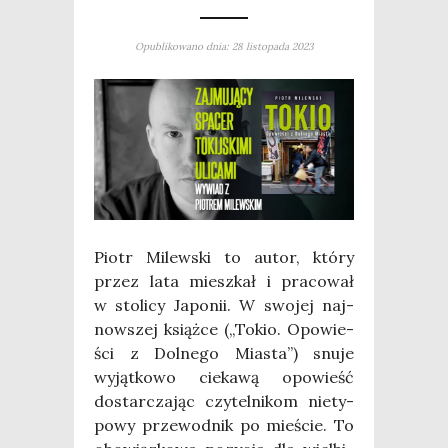
Opublikowano dnia: 28 listopada 2023
Piotr Milew­ski to autor, któ­ry
przez lata miesz­kał i pra­co­wał
w sto­li­cy Japo­nii. W swo­jej naj­
now­szej książ­ce („Tokio. Opo­wie­
ści z Dol­ne­go Mia­sta”) snu­je
wyjąt­ko­wo cie­ka­wą opo­wieść
dostar­cza­jąc czy­tel­ni­kom nie­ty­
po­wy prze­wod­nik po mie­ście. To