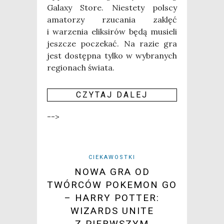
Gala­xy Sto­re. Nie­ste­ty pol­scy
ama­to­rzy rzu­ca­nia zaklęć
i warze­nia elik­si­rów będą musie­li
jesz­cze pocze­kać. Na razie gra
jest dostęp­na tyl­ko w wybra­nych
regio­nach świa­ta.
CZY­TAJ DALEJ
-->
CIEKAWOSTKI
NOWA GRA OD
TWÓRCÓW POKEMON GO
– HARRY POTTER:
WIZARDS UNITE
Z PIERWSZYM