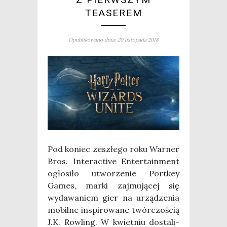
TEASEREM
Opublikowano dnia: 20 listopada 2018
Pod koniec zeszłe­go roku War­ner
Bros. Inte­rac­ti­ve Enter­ta­in­ment
ogło­si­ło utwo­rze­nie Por­t­key
Games, mar­ki zaj­mu­ją­cej się
wyda­wa­niem gier na urzą­dze­nia
mobil­ne inspi­ro­wa­ne twór­czo­ścią
J.K. Row­ling. W kwiet­niu dosta­li­