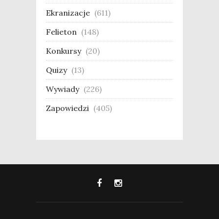
Ekranizacje
(611)
Felieton
(148)
Konkursy
(20)
Quizy
(13)
Wywiady
(226)
Zapowiedzi
(405)