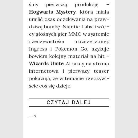
śmy pierw­szą pro­duk­cję –
Hogwarts Myste­ry
, któ­ra mia­ła
umi­lić czas ocze­ki­wa­nia na praw­
dzi­wą bom­bę. Nian­tic Labs, twór­
cy gło­śnych gier MMO w sys­te­mie
rze­czy­wi­sto­ści roz­sze­rzo­nej:
Ingress i Poke­mon Go, szy­ku­je
bowiem kolej­ny mate­riał na hit –
Wizards Uni­te
. Atrak­cyj­na stro­na
inter­ne­to­wa i pierw­szy teaser
poka­zu­ją, że w tema­cie rze­czy­wi­
ście coś się dzie­je.
CZY­TAJ DALEJ
-->