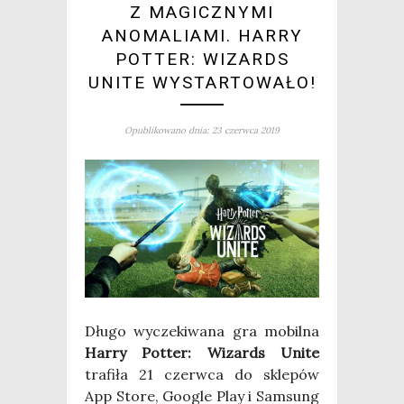
Z MAGICZNYMI
ANOMALIAMI. HARRY
POTTER: WIZARDS
UNITE WYSTARTOWAŁO!
Opublikowano dnia: 23 czerwca 2019
Dłu­go wycze­ki­wa­na gra mobil­na
Har­ry Pot­ter: Wizards Uni­te
tra­fi­ła 21 czerw­ca do skle­pów
App Sto­re, Google Play i Sam­sung