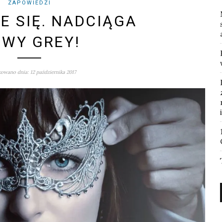
ZAPOWIEDZI
E SIĘ. NADCIĄGA
WY GREY!
owano dnia: 12 października 2017