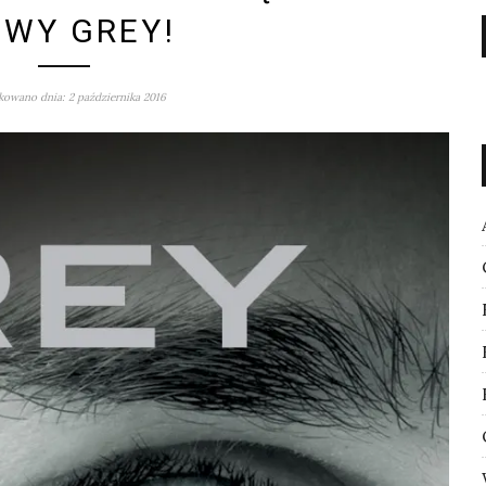
WY GREY!
owano dnia: 2 października 2016