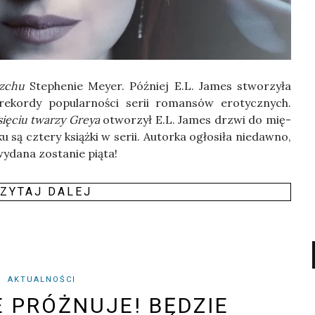
­chu
Ste­phe­nie Mey­er. Póź­niej E.L. James stwo­rzy­ła
 rekor­dy popu­lar­no­ści serii roman­sów ero­tycz­nych.
­się­ciu twa­rzy Greya
otwo­rzył E.L. James drzwi do mię­
ku są czte­ry książ­ki w serii. Autor­ka ogło­si­ła nie­daw­no,
wyda­na zosta­nie pią­ta!
ZY­TAJ DALEJ
AKTUALNOŚCI
E PRÓŻNUJE! BĘDZIE