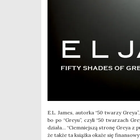
E.L. James, autor­ka “50 twa­rzy Greya”, 
bo po “Greyu”, czy­li “50 twa­rzach Grey
dzia­ła… “Ciem­niej­szą stro­nę Greya z pu
że tak­że ta książ­ka oka­że się finan­so