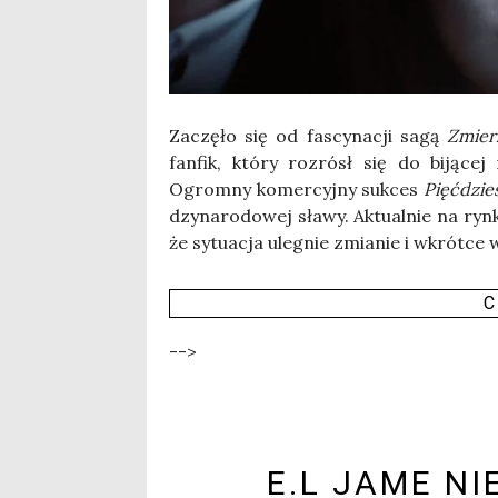
Zaczę­ło się od fascy­na­cji sagą
Zmierz
fan­fik, któ­ry roz­rósł się do biją­cej
Ogrom­ny komer­cyj­ny suk­ces
Pięć­dzie
dzy­na­ro­do­wej sła­wy. Aktu­al­nie na ryn­
że sytu­acja ule­gnie zmia­nie i wkrót­ce 
C
-->
E.L JAME NI