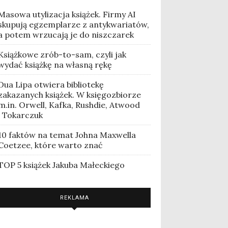
Masowa utylizacja książek. Firmy AI
skupują egzemplarze z antykwariatów,
a potem wrzucają je do niszczarek
Książkowe zrób-to-sam, czyli jak
wydać książkę na własną rękę
Dua Lipa otwiera bibliotekę
zakazanych książek. W księgozbiorze
m.in. Orwell, Kafka, Rushdie, Atwood
i Tokarczuk
10 faktów na temat Johna Maxwella
Coetzee, które warto znać
TOP 5 książek Jakuba Małeckiego
REKLAMA