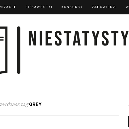
NIZACJE
CIEKAWOSTKI
KONKURSY
ZAPOWIEDZI
W
awdzasz tag
GREY