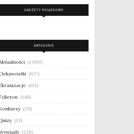
GADŻETY KSIĄŻKOWE
KATEGORIE
Aktualności
(1 609)
Ciekawostki
(637)
Ekranizacje
(611)
Felieton
(148)
Konkursy
(20)
Quizy
(13)
Wywiady
(226)