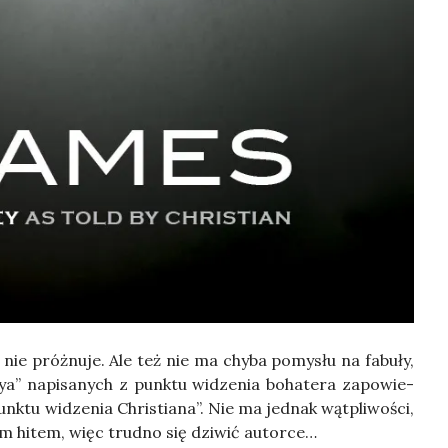
nie próż­nu­je. Ale też nie ma chy­ba pomy­słu na fabu­ły,
a” napi­sa­nych z punk­tu widze­nia boha­te­ra zapo­wie­
nk­tu widze­nia Chri­stia­na”. Nie ma jed­nak wąt­pli­wo­ści,
­wym hitem, więc trud­no się dzi­wić autorce…