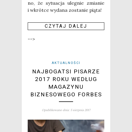
no, że sytu­acja ule­gnie zmia­nie
i wkrót­ce wyda­na zosta­nie pią­ta!
CZY­TAJ DALEJ
-->
AKTUALNOŚCI
NAJBOGATSI PISARZE
2017 ROKU WEDŁUG
MAGAZYNU
BIZNESOWEGO FORBES
Opublikowano dnia: 5 sierpnia 2017