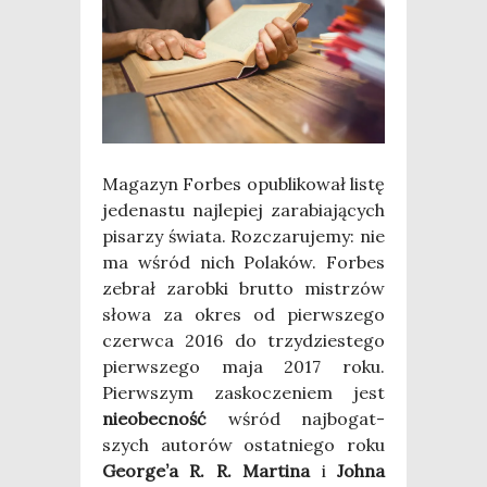
Maga­zyn For­bes opu­bli­ko­wał listę
jede­na­stu naj­le­piej zara­bia­ją­cych
pisa­rzy świa­ta. Roz­cza­ru­je­my: nie
ma wśród nich Pola­ków. For­bes
zebrał zarob­ki brut­to mistrzów
sło­wa za okres od pierw­sze­go
czerw­ca 2016 do trzy­dzie­ste­go
pierw­sze­go maja 2017 roku.
Pierw­szym zasko­cze­niem jest
nie­obec­ność
wśród naj­bo­gat­
szych auto­rów ostat­nie­go roku
George’a R. R. Mar­ti­na
i
Joh­na