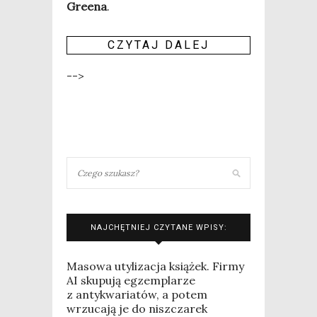
Gre­ena
.
CZY­TAJ DALEJ
-->
NAJCHĘTNIEJ CZYTANE WPISY:
Masowa utylizacja książek. Firmy
AI skupują egzemplarze
z antykwariatów, a potem
wrzucają je do niszczarek