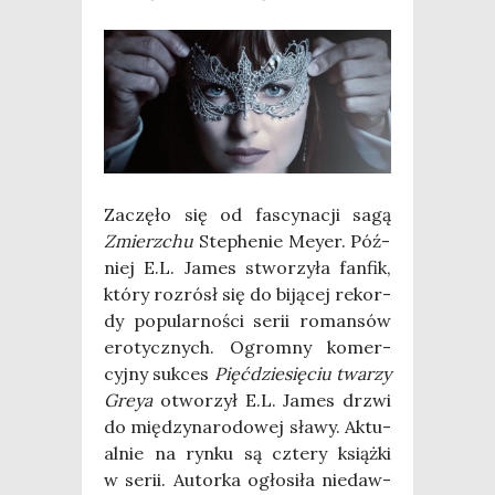
Zaczę­ło się od fascy­na­cji sagą
Zmierz­chu
Ste­phe­nie Mey­er. Póź­
niej E.L. James stwo­rzy­ła fan­fik,
któ­ry roz­rósł się do biją­cej rekor­
dy popu­lar­no­ści serii roman­sów
ero­tycz­nych. Ogrom­ny komer­
cyj­ny suk­ces
Pięć­dzie­się­ciu twa­rzy
Greya
otwo­rzył E.L. James drzwi
do mię­dzy­na­ro­do­wej sła­wy. Aktu­
al­nie na ryn­ku są czte­ry książ­ki
w serii. Autor­ka ogło­si­ła nie­daw­