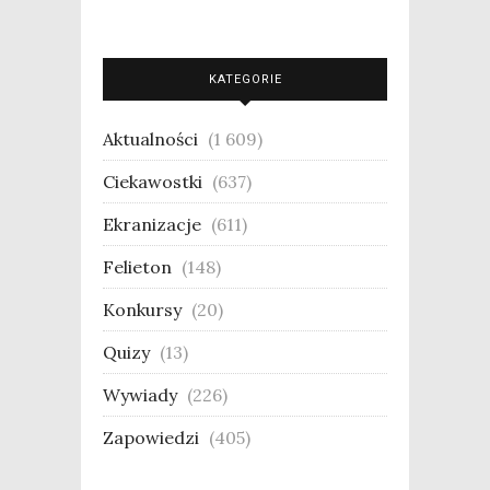
KATEGORIE
Aktualności
(1 609)
Ciekawostki
(637)
Ekranizacje
(611)
Felieton
(148)
Konkursy
(20)
Quizy
(13)
Wywiady
(226)
Zapowiedzi
(405)