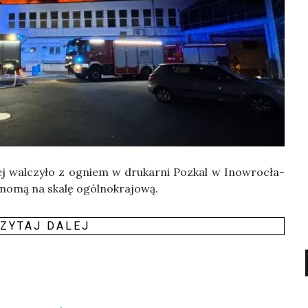
nej wal­czy­ło z ogniem w dru­kar­ni Pozkal w Ino­wro­cła­
reno­mą na ska­lę ogólnokrajową.
ZY­TAJ DALEJ