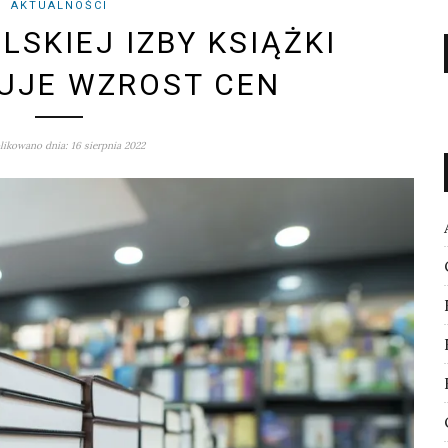
AKTUALNOŚCI
LSKIEJ IZBY KSIĄŻKI
UJE WZROST CEN
ikowano dnia: 16 sierpnia 2022