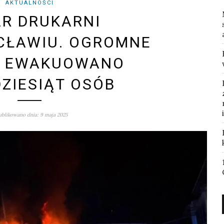
AKTUALNOŚCI
R DRUKARNI
CŁAWIU. OGROMNE
, EWAKUOWANO
DZIESIĄT OSÓB
blikowano dnia: 9 maja 2025