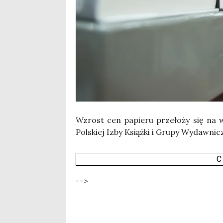
Wzrost cen papie­ru prze­ło­ży się na w
Pol­skiej Izby Książ­ki i Gru­py Wydaw­ni­cz
C
-->