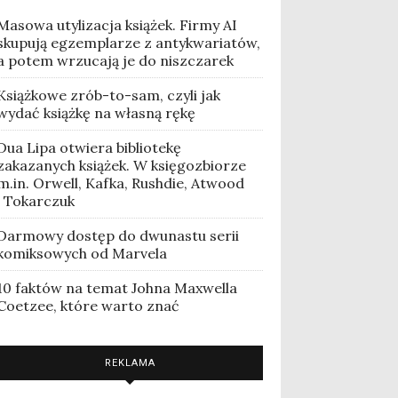
Masowa utylizacja książek. Firmy AI
skupują egzemplarze z antykwariatów,
a potem wrzucają je do niszczarek
Książkowe zrób-to-sam, czyli jak
wydać książkę na własną rękę
Dua Lipa otwiera bibliotekę
zakazanych książek. W księgozbiorze
m.in. Orwell, Kafka, Rushdie, Atwood
i Tokarczuk
Darmowy dostęp do dwunastu serii
komiksowych od Marvela
10 faktów na temat Johna Maxwella
Coetzee, które warto znać
REKLAMA