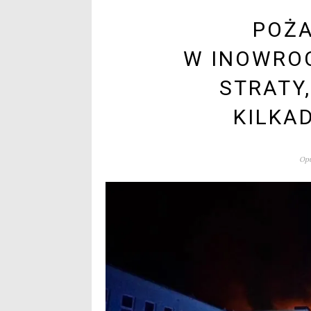
POŻA
W INOWRO
STRATY
KILKA
Opu