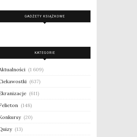
GADŻETY KSIĄŻKOWE
KATEGORIE
Aktualności
(1 609)
Ciekawostki
(637)
Ekranizacje
(611)
Felieton
(148)
Konkursy
(20)
Quizy
(13)