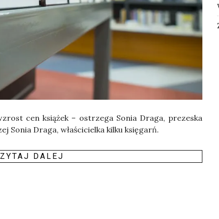
zrost cen ksią­żek – ostrze­ga Sonia Dra­ga, pre­ze­ska
ej Sonia Dra­ga, wła­ści­ciel­ka kil­ku księ­garń.
ZY­TAJ DALEJ