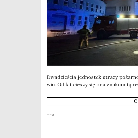
Dwa­dzie­ścia jed­no­stek stra­ży pożar­
wiu. Od lat cie­szy się ona zna­ko­mi­tą 
C
-->