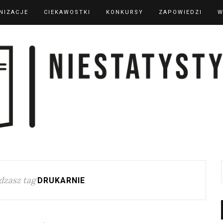
NIZACJE
CIEKAWOSTKI
KONKURSY
ZAPOWIEDZI
W
dzasz tag
DRUKARNIE