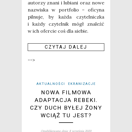
auto­rzy zna­ni i lubia­ni oraz nowe
nazwi­ska w port­fo­lio – ofi­cy­na
pil­nu­je, by każ­da czy­tel­nicz­ka
i każ­dy czy­tel­nik mógł zna­leźć
w ich ofer­cie coś dla sie­bie.
CZY­TAJ DALEJ
-->
AKTUALNOŚCI
EKRANIZACJE
NOWA FILMOWA
ADAPTACJA REBEKI.
CZY DUCH BYŁEJ ŻONY
WCIĄŻ TU JEST?
Opublikowano dnia: 8 września 2020