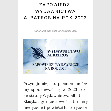
ZAPOWIEDZI
WYDAWNICTWA
ALBATROS NA ROK 2023
Opublikowano dnia: 19 stycznia 2023
Przy­naj­mniej stu pre­mier może­
my spo­dzie­wać się w 2023 roku
ze stro­ny Wydaw­nic­twa Alba­tros.
Kla­sy­ka i gorą­ce nowo­ści, thril­le­ry
medycz­ne i powie­ści histo­rycz­ne,