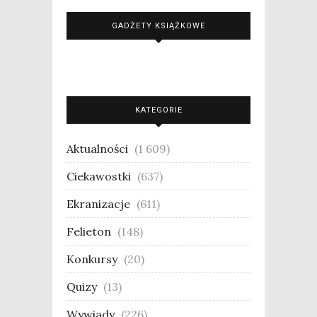
GADŻETY KSIĄŻKOWE
KATEGORIE
Aktualności
(1 609)
Ciekawostki
(637)
Ekranizacje
(611)
Felieton
(148)
Konkursy
(20)
Quizy
(13)
Wywiady
(226)