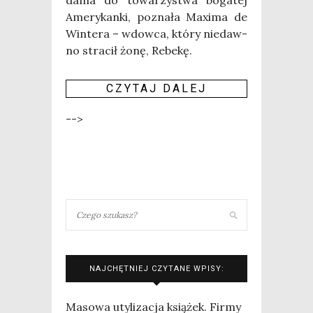
dama do towa­rzy­stwa boga­tej
Ame­ry­kan­ki, pozna­ła Maxi­ma de
Win­te­ra – wdow­ca, któ­ry nie­daw­
no stra­cił żonę, Rebe­kę.
CZY­TAJ DALEJ
-->
NAJCHĘTNIEJ CZYTANE WPISY:
Masowa utylizacja książek. Firmy