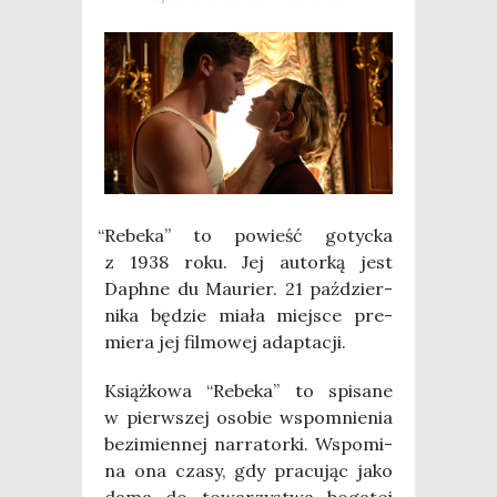
“
Rebe­ka” to powieść gotyc­ka
z 1938 roku. Jej autor­ką jest
Daph­ne du Mau­rier. 21 paź­dzier­
ni­ka będzie mia­ła miej­sce pre­
mie­ra jej fil­mo­wej adaptacji.
Książ­ko­wa “Rebe­ka” to spi­sa­ne
w pierw­szej oso­bie wspo­mnie­nia
bez­i­mien­nej nar­ra­tor­ki. Wspo­mi­
na ona cza­sy, gdy pra­cu­jąc jako