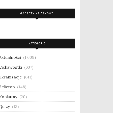
GADŻETY KSIĄŻKOWE
KATEGORIE
Aktualności
(1 609)
Ciekawostki
(637)
Ekranizacje
(611)
Felieton
(148)
Konkursy
(20)
Quizy
(13)