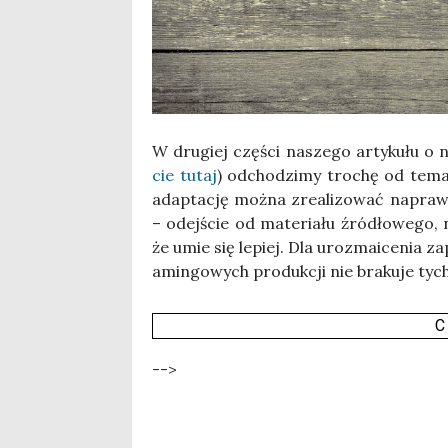
W dru­giej czę­ści nasze­go arty­ku­łu o na
cie tutaj
) odcho­dzi­my tro­chę od tema­tu
adap­ta­cję moż­na zre­ali­zo­wać napraw
– odej­ście od mate­ria­łu źró­dło­we­go, n
że umie się lepiej. Dla uroz­ma­ice­nia za
amin­go­wych pro­duk­cji nie bra­ku­je tyc
C
-->