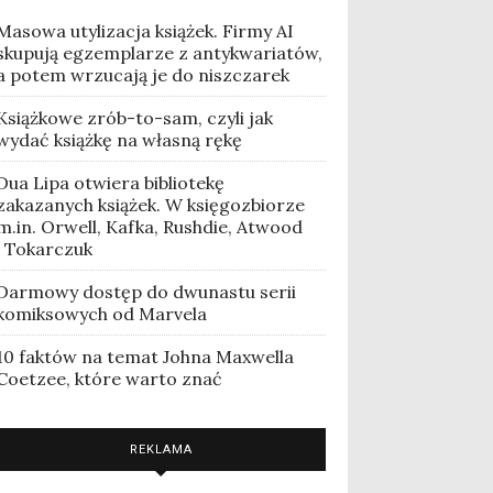
Masowa utylizacja książek. Firmy AI
skupują egzemplarze z antykwariatów,
a potem wrzucają je do niszczarek
Książkowe zrób-to-sam, czyli jak
wydać książkę na własną rękę
Dua Lipa otwiera bibliotekę
zakazanych książek. W księgozbiorze
m.in. Orwell, Kafka, Rushdie, Atwood
i Tokarczuk
Darmowy dostęp do dwunastu serii
komiksowych od Marvela
10 faktów na temat Johna Maxwella
Coetzee, które warto znać
REKLAMA