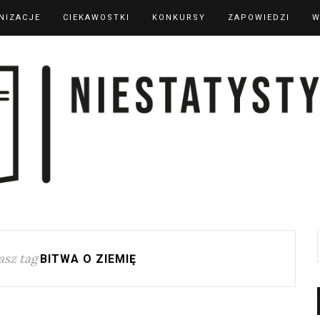
NIZACJE
CIEKAWOSTKI
KONKURSY
ZAPOWIEDZI
W
sz tag
BITWA O ZIEMIĘ