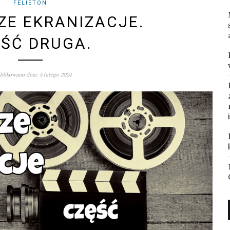
FELIETON
E EKRANIZACJE.
ŚĆ DRUGA.
likowano dnia: 5 lutego 2024