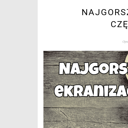
NAJGORSZ
CZĘ
Opub