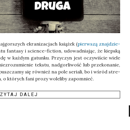
j­gor­szych ekra­ni­za­cjach ksią­żek (
pierw­szą znaj­dzie­
 fan­ta­sy i scien­ce-fic­tion, udo­wad­nia­jąc, że kiep­ską
­dę w każ­dym gatun­ku. Przy­czyn jest oczy­wi­ście wie­le
ie­zro­zu­mie­nie tek­stu, nad­gor­li­wość lub prze­ko­na­nie,
pusz­cza­my się rów­nież na pole seria­li, bo i wśród stre­
h, o któ­rych fani pro­zy wole­li­by zapo­mnieć.
ZY­TAJ DALEJ