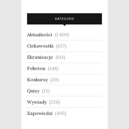
KATEGORIE
Aktualności
(1 609)
Ciekawostki
(637)
Ekranizacje
(611)
Felieton
(148)
Konkursy
(20)
Quizy
(13)
Wywiady
(226)
Zapowiedzi
(405)