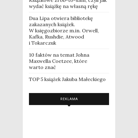
Książkowe zrób-to-sam, czyli jak
wydać książkę na własną rękę
Dua Lipa otwiera bibliotekę
zakazanych książek.
W księgozbiorze m.in. Orwell,
Kafka, Rushdie, Atwood
i Tokarczuk
10 faktów na temat Johna
Maxwella Coetzee, które
warto znać
TOP 5 książek Jakuba Małeckiego
REKLAMA