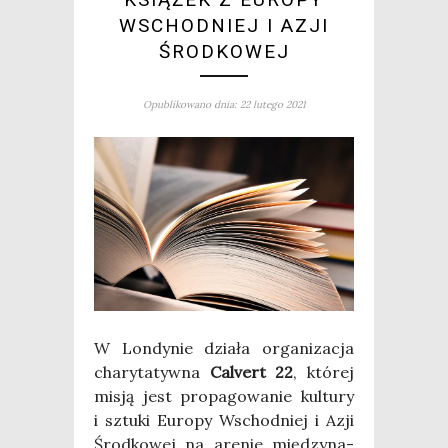
WSCHODNIEJ I AZJI
ŚRODKOWEJ
Opublikowano dnia: 22 lutego 2021
W Lon­dy­nie dzia­ła orga­ni­za­cja
cha­ry­ta­tyw­na
Calvert 22
, któ­rej
misją jest pro­pa­go­wa­nie kul­tu­ry
i sztu­ki Euro­py Wschod­niej i Azji
Środ­ko­wej na are­nie mię­dzy­na­