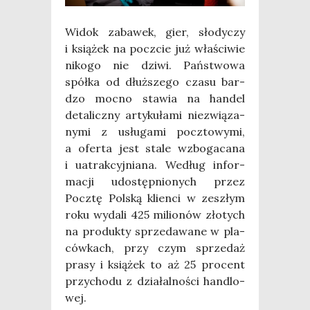
Widok zaba­wek, gier, sło­dy­czy
i ksią­żek na poczcie już wła­ści­wie
niko­go nie dzi­wi. Pań­stwo­wa
spół­ka od dłuż­sze­go cza­su bar­
dzo moc­no sta­wia na han­del
deta­licz­ny arty­ku­ła­mi nie­zwią­za­
ny­mi z usłu­ga­mi pocz­to­wy­mi,
a ofer­ta jest sta­le wzbo­ga­ca­na
i uatrak­cyj­nia­na. Według infor­
ma­cji udo­stęp­nio­nych przez
Pocz­tę Pol­ską klien­ci w zeszłym
roku wyda­li 425 milio­nów zło­tych
na pro­duk­ty sprze­da­wa­ne w pla­
ców­kach, przy czym sprze­daż
pra­sy i ksią­żek to aż 25 pro­cent
przy­cho­du z dzia­łal­no­ści han­dlo­
wej.