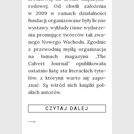
ro­do­wej. Od chwi­li zało­że­nia
w 2009 w ramach dzia­łal­no­ści
fun­da­cji orga­ni­zo­wa­ne były licz­ne
wysta­wy, wykła­dy i inne wyda­rze­
nia pro­mu­ją­ce twór­ców tak zwa­
ne­go Nowe­go Wscho­du. Zgod­nie
z prze­wod­nią myślą orga­ni­za­cja
na łamach maga­zy­nu „The
Calvert Jour­nal” opu­bli­ko­wa­ła
ostat­nio listę stu lite­rac­kich tytu­
łów, z któ­ry­mi war­to się zapo­
znać. Są wśród nich książ­ki pol­
skich auto­rów.
CZY­TAJ DALEJ
-->