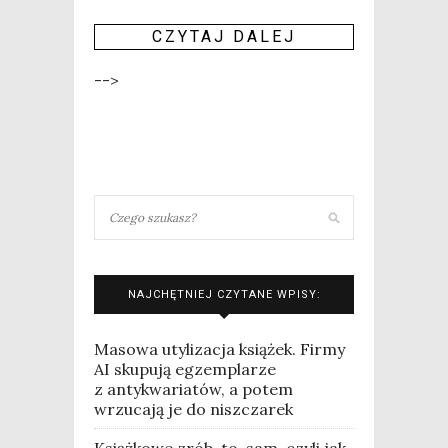
CZY­TAJ DALEJ
-->
NAJCHĘTNIEJ CZYTANE WPISY:
Masowa utylizacja książek. Firmy
AI skupują egzemplarze
z antykwariatów, a potem
wrzucają je do niszczarek