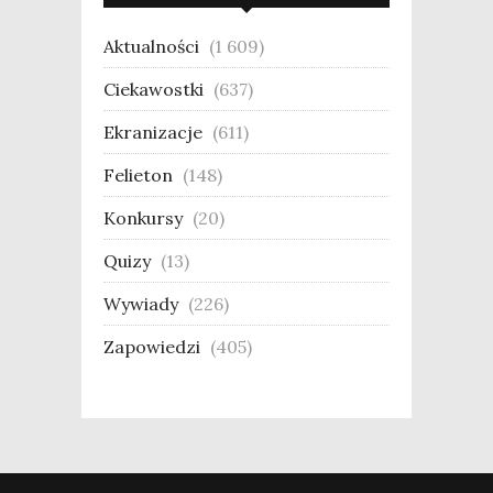
Aktualności
(1 609)
Ciekawostki
(637)
Ekranizacje
(611)
Felieton
(148)
Konkursy
(20)
Quizy
(13)
Wywiady
(226)
Zapowiedzi
(405)