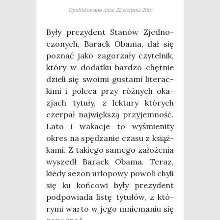
Opublikowano dnia: 22 sierpnia 2019
Były pre­zy­dent Sta­nów Zjed­no­
czo­nych, Barack Oba­ma, dał się
poznać jako zago­rza­ły czy­tel­nik,
któ­ry w dodat­ku bar­dzo chęt­nie
dzie­li się swo­imi gusta­mi lite­rac­
ki­mi i pole­ca przy róż­nych oka­
zjach tytu­ły, z lek­tu­ry któ­rych
czer­pał naj­więk­szą przy­jem­ność.
Lato i waka­cje to wyśmie­ni­ty
okres na spę­dza­nie cza­su z książ­
ka­mi. Z takie­go same­go zało­że­nia
wyszedł Barack Oba­ma. Teraz,
kie­dy sezon urlo­po­wy powo­li chy­li
się ku koń­co­wi były pre­zy­dent
pod­po­wia­da listę tytu­łów, z któ­
ry­mi war­to w jego mnie­ma­niu się