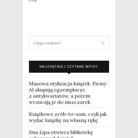
-->
NAJCHĘTNIEJ CZYTANE WPISY:
Masowa utylizacja książek. Firmy
AI skupują egzemplarze
z antykwariatów, a potem
wrzucają je do niszczarek
Książkowe zrób-to-sam, czyli jak
wydać książkę na własną rękę
Dua Lipa otwiera bibliotekę