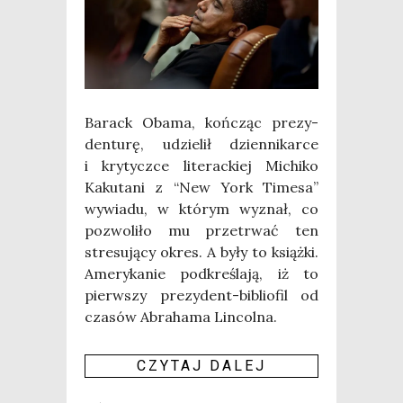
Barack Oba­ma, koń­cząc pre­zy­
den­tu­rę, udzie­lił dzien­ni­kar­ce
i kry­tycz­ce lite­rac­kiej Michi­ko
Kaku­ta­ni z “New York Time­sa”
wywia­du, w któ­rym wyznał, co
pozwo­li­ło mu prze­trwać ten
stre­su­ją­cy okres. A były to książ­ki.
Ame­ry­ka­nie pod­kre­śla­ją, iż to
pierw­szy pre­zy­dent-biblio­fil od
cza­sów Abra­ha­ma Lincolna.
CZY­TAJ DALEJ