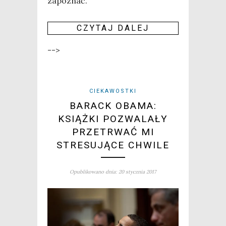
zapo­znać.
CZY­TAJ DALEJ
-->
CIEKAWOSTKI
BARACK OBAMA:
KSIĄŻKI POZWALAŁY
PRZETRWAĆ MI
STRESUJĄCE CHWILE
Opublikowano dnia: 20 stycznia 2017