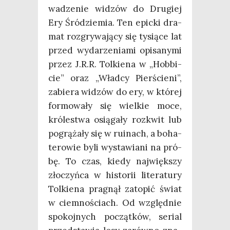
wa­dze­nie widzów do Dru­giej
Ery Śród­zie­mia. Ten epic­ki dra­
mat roz­gry­wa­ją­cy się tysią­ce lat
przed wyda­rze­nia­mi opi­sa­ny­mi
przez J.R.R. Tol­kie­na w „Hob­bi­
cie” oraz „Wład­cy Pier­ście­ni”,
zabie­ra widzów do ery, w któ­rej
for­mo­wa­ły się wiel­kie moce,
kró­le­stwa osią­ga­ły roz­kwit lub
pogrą­ża­ły się w ruinach, a boha­
te­ro­wie byli wysta­wia­ni na pró­
bę. To czas, kie­dy naj­więk­szy
zło­czyń­ca w histo­rii lite­ra­tu­ry
Tol­kie­na pra­gnął zato­pić świat
w ciem­no­ściach. Od względ­nie
spo­koj­nych począt­ków, serial