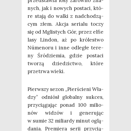
przed­sta­wia losy zarów­no zna­
nych, jak i nowych posta­ci, któ­
re sta­ją do wal­ki z nad­cho­dzą­
cym złem. Akcja seria­lu toczy
się od Mgli­stych Gór, przez elfie
lasy Lin­don, aż po kró­le­stwo
Núme­no­ru i inne odle­głe tere­
ny Śród­zie­mia, gdzie posta­ci
two­rzą dzie­dzic­two, któ­re
prze­trwa wieki.
Pierw­szy sezon „Pier­ście­ni Wła­
dzy” odniósł glo­bal­ny suk­ces,
przy­cią­ga­jąc ponad 100 milio­
nów widzów i gene­ru­jąc
w sumie 32 miliar­dy minut oglą­
da­nia. Pre­mie­ra serii przy­cią­