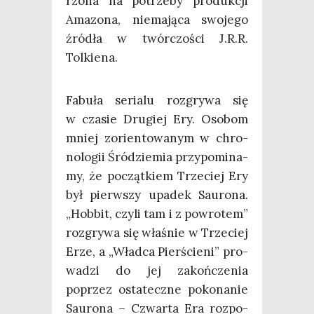
rzo­na na potrze­by pro­duk­cji
Ama­zo­na, nie­ma­ją­ca swo­je­go
źró­dła w twór­czo­ści J.R.R.
Tolkiena.
Fabu­ła seria­lu roz­gry­wa się
w cza­sie Dru­giej Ery. Oso­bom
mniej zorien­to­wa­nym w chro­
no­lo­gii Śród­zie­mia przy­po­mi­na­
my, że począt­kiem Trze­ciej Ery
był pierw­szy upa­dek Sau­ro­na.
„Hob­bit, czy­li tam i z powro­tem”
roz­gry­wa się wła­śnie w Trze­ciej
Erze, a „Wład­ca Pier­ście­ni” pro­
wa­dzi do jej zakoń­cze­nia
poprzez osta­tecz­ne poko­na­nie
Sau­ro­na – Czwar­ta Era roz­po­