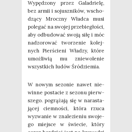
Wypę­dzo­ny przez Gala­drie­lę,
bez armii i sojusz­ni­ków, wscho­
dzą­cy Mrocz­ny Wład­ca musi
pole­gać na swo­jej prze­bie­gło­ści,
aby odbu­do­wać swo­ją siłę i móc
nad­zo­ro­wać two­rze­nie kolej­
nych Pier­ście­ni Wła­dzy, któ­re
umoż­li­wią mu znie­wo­le­nie
wszyst­kich ludów Śródziemia.
W nowym sezo­nie nawet nie­
win­ne posta­cie z sezo­nu pierw­
sze­go. pogrą­ża­ją się w nara­sta­
ją­cej ciem­no­ści, któ­ra rzu­ca
wyzwa­nie w zna­le­zie­niu swo­je­
go miej­sce w świe­cie, któ­ry