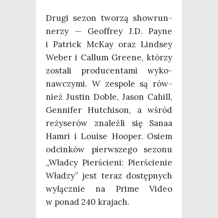
Dru­gi sezon two­rzą show­run­
ne­rzy — Geof­frey J.D. Pay­ne
i Patrick McKay oraz Lind­sey
Weber i Cal­lum Gre­ene, któ­rzy
zosta­li pro­du­cen­ta­mi wyko­
naw­czy­mi. W zespo­le są rów­
nież Justin Doble, Jason Cahill,
Gen­ni­fer Hut­chi­son, a wśród
reży­se­rów zna­leź­li się Sanaa
Ham­ri i Louise Hooper. Osiem
odcin­ków pierw­sze­go sezo­nu
„Wład­cy Pier­ście­ni: Pier­ście­nie
Wła­dzy” jest teraz dostęp­nych
wyłącz­nie na Pri­me Video
w ponad 240 krajach.