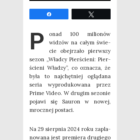
Udo­stęp­nij
Twe­etuj
P
onad 100 milio­nów
widzów na całym świe­
cie obej­rza­ło pierw­szy
sezon „Wład­cy Pier­ście­ni: Pier­
ście­ni Wła­dzy”, co ozna­cza, że
była to naj­chęt­niej oglą­da­na
seria wypro­du­ko­wa­na przez
Pri­me Video. W dru­gim sezo­nie
poja­wi się Sau­ron w nowej,
mrocz­nej postaci.
Na 29 sierp­nia 2024 roku zapla­
no­wa­na jest pre­mie­ra dru­gie­go