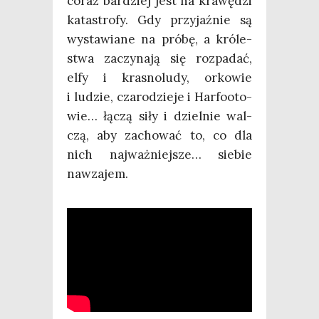
coraz bar­dziej jest na kra­wę­dzi
kata­stro­fy. Gdy przy­jaź­nie są
wysta­wia­ne na pró­bę, a kró­le­
stwa zaczy­na­ją się roz­pa­dać,
elfy i kra­sno­lu­dy, orko­wie
i ludzie, cza­ro­dzie­je i Har­fo­oto­
wie… łączą siły i dziel­nie wal­
czą, aby zacho­wać to, co dla
nich naj­waż­niej­sze… sie­bie
nawzajem.