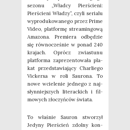
sezo­nu „Wład­cy Pier­ście­ni:
Pier­ście­ni Wła­dzy”, czy­li seria­lu
wypro­du­ko­wa­ne­go przez Pri­me
Video, plat­for­mę stre­amin­go­wą
Ama­zo­na. Pre­mie­ra odbę­dzie
się rów­no­cze­śnie w ponad 240
kra­jach. Oprócz zwia­stu­nu
plat­for­ma zapre­zen­to­wa­ła pla­
kat przed­sta­wia­ją­cy Char­lie­go
Vic­ker­sa w roli Sau­ro­na. To
nowe wcie­le­nie jed­ne­go z naj­
słyn­niej­szych lite­rac­kich i fil­
mo­wych zło­czyń­ców świata.
To wła­śnie Sau­ron stwo­rzył
Jedy­ny Pier­ścień zdol­ny kon­