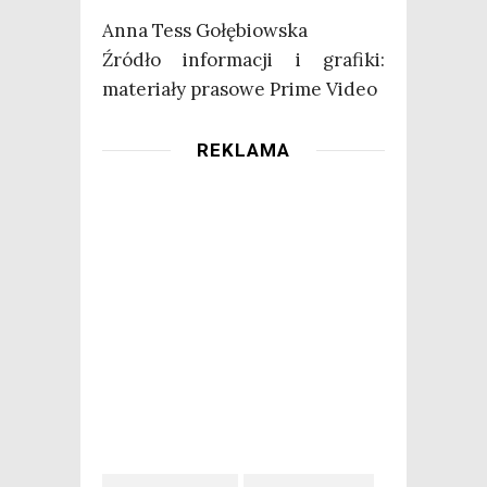
Anna Tess Gołę­biow­ska
Źró­dło infor­ma­cji i gra­fi­ki:
mate­ria­ły pra­so­we Pri­me Video
REKLAMA