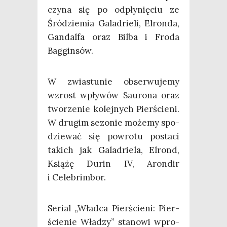
czy­na się po odpły­nię­ciu ze
Śród­zie­mia Gala­drie­li, Elron­da,
Gan­dal­fa oraz Bil­ba i Fro­da
Bagginsów.
W zwia­stu­nie obser­wu­je­my
wzrost wpły­wów Sau­ro­na oraz
two­rze­nie kolej­nych Pier­ście­ni.
W dru­gim sezo­nie może­my spo­
dzie­wać się powro­tu posta­ci
takich jak Gala­drie­la, Elrond,
Ksią­żę Durin IV, Aron­dir
i Celebrimbor.
Serial „Wład­ca Pier­ście­ni: Pier­
ście­nie Wła­dzy” sta­no­wi wpro­