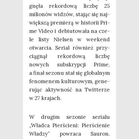
gnę­ła rekor­do­wą licz­bę 25
milio­nów widzów, sta­jąc się naj­
więk­szą pre­mie­rą w histo­rii Pri­
me Video i debiu­to­wa­ła na cze­
le listy Nie­lsen w week­end
otwar­cia. Serial rów­nież przy­
cią­gnął rekor­do­wą licz­bę
nowych sub­skryp­cji Pri­me,
a finał sezo­nu stał się glo­bal­nym
feno­me­nem kul­tu­ro­wym, gene­
ru­jąc aktyw­ność na Twit­te­rze
w 27 krajach.
W dru­gim sezo­nie seria­lu
„Wład­ca Pier­ście­ni: Pier­ście­nie
Wła­dzy” powra­ca Sau­ron.