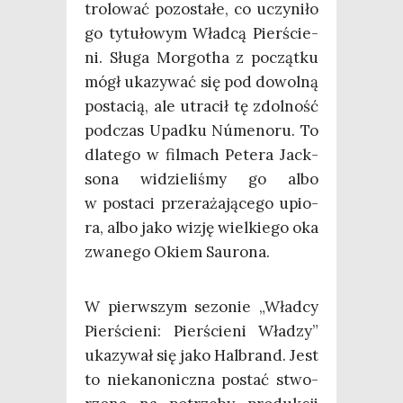
tro­lo­wać pozo­sta­łe, co uczy­ni­ło
go tytu­ło­wym Wład­cą Pier­ście­
ni. Słu­ga Mor­go­tha z począt­ku
mógł uka­zy­wać się pod dowol­ną
posta­cią, ale utra­cił tę zdol­ność
pod­czas Upad­ku Núme­no­ru. To
dla­te­go w fil­mach Pete­ra Jack­
so­na widzie­li­śmy go albo
w posta­ci prze­ra­ża­ją­ce­go upio­
ra, albo jako wizję wiel­kie­go oka
zwa­ne­go Okiem Saurona.
W pierw­szym sezo­nie „Wład­cy
Pier­ście­ni: Pier­ście­ni Wła­dzy”
uka­zy­wał się jako Hal­brand. Jest
to nie­ka­no­nicz­na postać stwo­