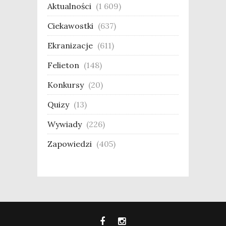
Aktualności
(1 609)
Ciekawostki
(637)
Ekranizacje
(611)
Felieton
(148)
Konkursy
(20)
Quizy
(13)
Wywiady
(226)
Zapowiedzi
(405)