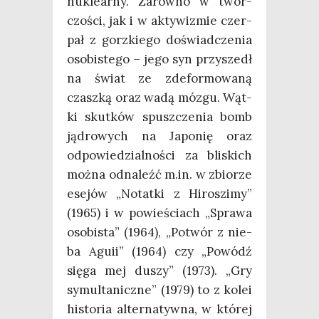
nu­kle­ar­ny. Zarów­no w twór­
czo­ści, jak i w akty­wi­zmie czer­
pał z gorz­kie­go doświad­cze­nia
oso­bi­ste­go – jego syn przy­szedł
na świat ze zde­for­mo­wa­ną
czasz­ką oraz wadą mózgu. Wąt­
ki skut­ków spusz­cze­nia bomb
jądro­wych na Japo­nię oraz
odpo­wie­dzial­no­ści za bli­skich
moż­na odna­leźć m.in. w zbio­rze
ese­jów „Notat­ki z Hiro­szi­my”
(1965) i w powie­ściach „Spra­wa
oso­bi­sta” (1964), „Potwór z nie­
ba Agu­ii” (1964) czy „Powódź
się­ga mej duszy” (1973). „Gry
symul­ta­nicz­ne” (1979) to z kolei
histo­ria alter­na­tyw­na, w któ­rej