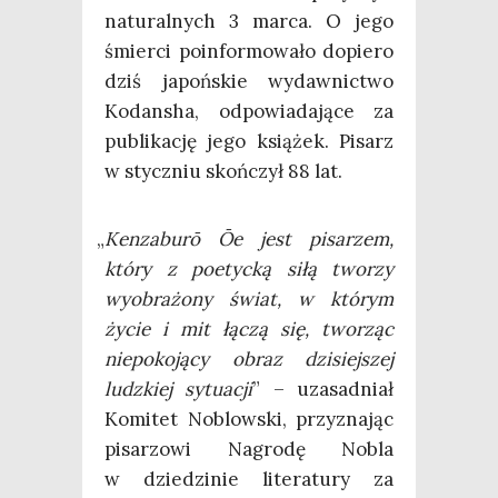
natu­ral­nych 3 mar­ca. O jego
śmier­ci poin­for­mo­wa­ło dopie­ro
dziś japoń­skie wydaw­nic­two
Kodan­sha, odpo­wia­da­ją­ce za
publi­ka­cję jego ksią­żek. Pisarz
w stycz­niu skoń­czył 88 lat.
„
Ken­za­bu­rō Ōe jest pisa­rzem,
któ­ry z poetyc­ką siłą two­rzy
wyobra­żo­ny świat, w któ­rym
życie i mit łączą się, two­rząc
nie­po­ko­ją­cy obraz dzi­siej­szej
ludz­kiej sytu­acji
” – uza­sad­niał
Komi­tet Noblow­ski, przy­zna­jąc
pisa­rzo­wi Nagro­dę Nobla
w dzie­dzi­nie lite­ra­tu­ry za