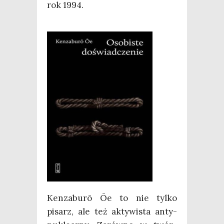
rok 1994.
Ken­za­bu­rō Ōe to nie tyl­ko
pisarz, ale też akty­wi­sta anty­