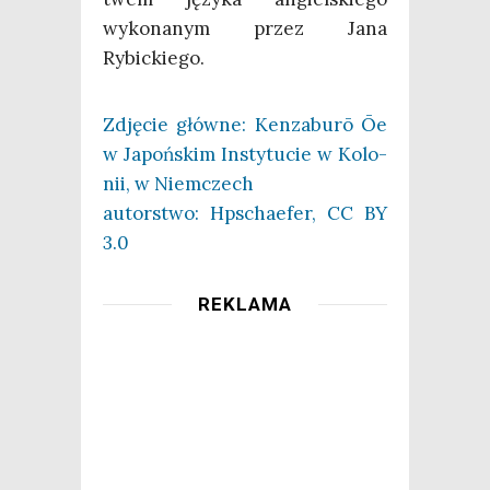
wyko­na­nym przez Jana
Rybickiego.
Zdję­cie głów­ne: Ken­za­bu­rō Ōe
w Japoń­skim Insty­tu­cie w Kolo­
nii, w Niem­czech
autor­stwo: Hpscha­efer, CC BY
3.0
REKLAMA