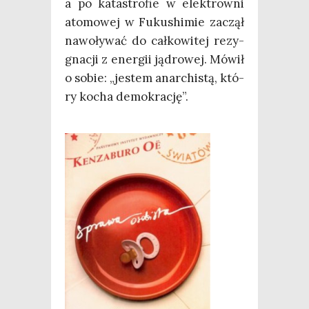
a po kata­stro­fie w elek­trow­ni
ato­mo­wej w Fuku­shi­mie zaczął
nawo­ły­wać do cał­ko­wi­tej rezy­
gna­cji z ener­gii jądro­wej. Mówił
o sobie: „jestem anar­chi­stą, któ­
ry kocha demokrację”.