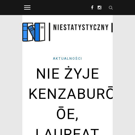
AKTUALNOŚCI
NIE ŻYJE
KENZABURŌ
ŌE,
LAUREAT