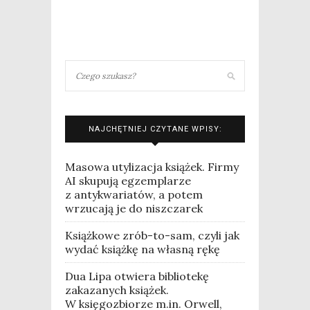
NAJCHĘTNIEJ CZYTANE WPISY:
Masowa utylizacja książek. Firmy
AI skupują egzemplarze
z antykwariatów, a potem
wrzucają je do niszczarek
Książkowe zrób-to-sam, czyli jak
wydać książkę na własną rękę
Dua Lipa otwiera bibliotekę
zakazanych książek.
W księgozbiorze m.in. Orwell,