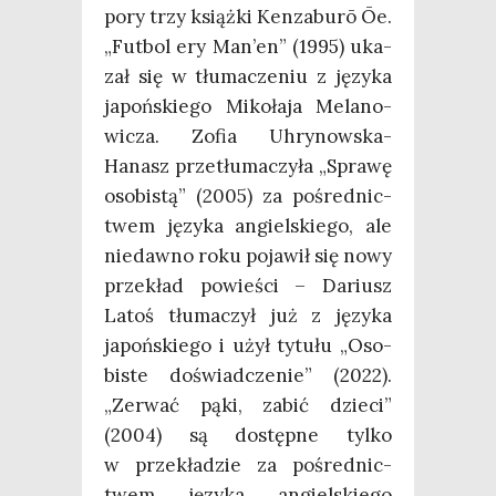
pory trzy książ­ki Ken­za­bu­rō Ōe.
„Fut­bol ery Man’en” (1995) uka­
zał się w tłu­ma­cze­niu z języ­ka
japoń­skie­go Miko­ła­ja Mela­no­
wi­cza. Zofia Uhry­now­ska-
Hanasz prze­tłu­ma­czy­ła „Spra­wę
oso­bi­stą” (2005) za pośred­nic­
twem języ­ka angiel­skie­go, ale
nie­daw­no roku poja­wił się nowy
prze­kład powie­ści – Dariusz
Latoś tłu­ma­czył już z języ­ka
japoń­skie­go i użył tytu­łu „Oso­
bi­ste doświad­cze­nie” (2022).
„Zerwać pąki, zabić dzie­ci”
(2004) są dostęp­ne tyl­ko
w prze­kła­dzie za pośred­nic­
twem języ­ka angiel­skie­go