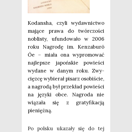
Kodan­sha, czy­li wydaw­nic­two
mają­ce pra­wa do twór­czo­ści
nobli­sty, ufun­do­wa­ło w 2006
roku Nagro­dę im. Ken­za­bu­rō
Ōe – mia­ła ona wypro­mo­wać
naj­lep­sze japoń­skie powie­ści
wyda­ne w danym roku. Zwy­
cięz­cę wybie­rał pisarz oso­bi­ście,
a nagro­dą był prze­kład powie­ści
na języ­ki obce. Nagro­da nie
wią­za­ła się z gra­ty­fi­ka­cją
pieniężną.
Po pol­sku uka­za­ły się do tej