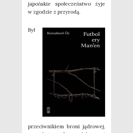
japoń­skie spo­łe­czeń­stwo żyje
w zgo­dzie z przyrodą.
Był
prze­ciw­ni­kiem bro­ni jądro­wej,