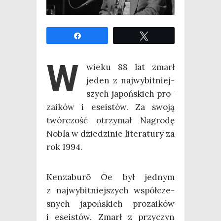
Udo­stęp­nij
Twe­etuj
W
wie­ku 88 lat zmarł
jeden z naj­wy­bit­niej­
szych japoń­skich pro­
za­ików i ese­istów. Za swo­ją
twór­czość otrzy­mał Nagro­dę
Nobla w dzie­dzi­nie lite­ra­tu­ry za
rok 1994.
Ken­za­bu­rō Ōe był jed­nym
z naj­wy­bit­niej­szych współ­cze­
snych japoń­skich pro­za­ików
i ese­istów. Zmarł z przy­czyn