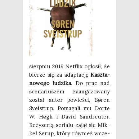
sierp­niu 2019 Net­flix ogło­sił, że
bie­rze się za adap­ta­cję
Kasz­ta­
no­we­go ludzi­ka
. Do prac nad
sce­na­riu­szem zaan­ga­żo­wa­ny
został autor powie­ści, Søren
Sve­istrup. Poma­ga­li mu Dorte
W. Høgh i David San­dreu­ter.
Reży­se­rią seria­lu zajął się Mik­
kel Serup, któ­ry rów­nież wcze­