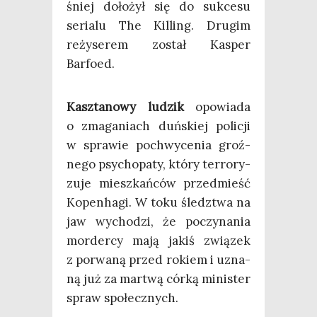
śniej doło­żył się do suk­ce­su
seria­lu The Kil­ling. Dru­gim
reży­se­rem został Kasper
Barfoed.
Kasz­ta­no­wy ludzik
opo­wia­da
o zma­ga­niach duń­skiej poli­cji
w spra­wie pochwy­ce­nia groź­
ne­go psy­cho­pa­ty, któ­ry ter­ro­ry­
zu­je miesz­kań­ców przed­mieść
Kopen­ha­gi. W toku śledz­twa na
jaw wycho­dzi, że poczy­na­nia
mor­der­cy mają jakiś zwią­zek
z porwa­ną przed rokiem i uzna­
ną już za mar­twą cór­ką mini­ster
spraw społecznych.