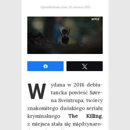
Opublikowano dnia: 23 czerwca 2021
Udo­stęp­nij
Twe­etuj
W
yda­na w 2018 debiu­
tanc­ka powieść Søre­
na Sve­istru­pa, twór­cy
zna­ko­mi­te­go duń­skie­go seria­lu
kry­mi­nal­ne­go
The Kil­ling
,
z miej­sca sta­ła się mię­dzy­na­ro­