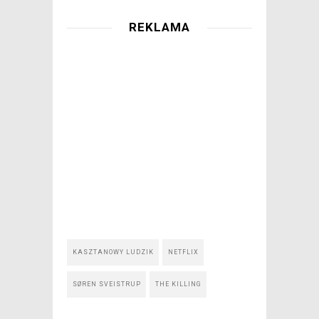
REKLAMA
KASZTANOWY LUDZIK
NETFLIX
SØREN SVEISTRUP
THE KILLING