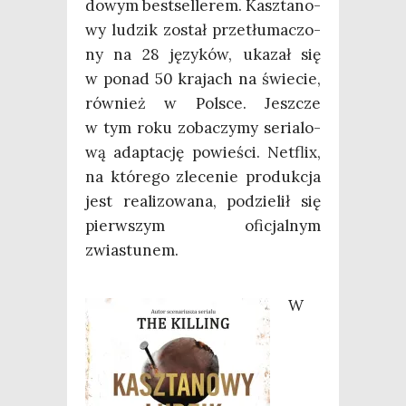
do­wym best­sel­le­rem. Kasz­ta­no­
wy ludzik został prze­tłu­ma­czo­
ny na 28 języ­ków, uka­zał się
w ponad 50 kra­jach na świe­cie,
rów­nież w Pol­sce. Jesz­cze
w tym roku zoba­czy­my seria­lo­
wą adap­ta­cję powie­ści. Net­flix,
na któ­re­go zle­ce­nie pro­duk­cja
jest reali­zo­wa­na, podzie­lił się
pierw­szym ofi­cjal­nym
zwiastunem.
W