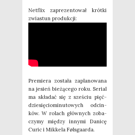
Net­flix zapre­zen­to­wał krót­ki
zwia­stun produkcji:
Pre­mie­ra zosta­ła zapla­no­wa­na
na jesień bie­żą­ce­go roku. Serial
ma skła­dać się z sze­ściu pięć­
dzie­się­cio­mi­nu­to­wych odcin­
ków. W rolach głów­nych zoba­
czy­my mię­dzy inny­mi Dani­cę
Curic i Mik­ke­la Følsgaarda.