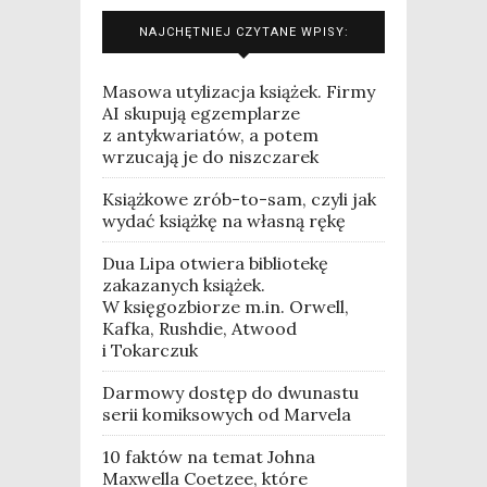
NAJCHĘTNIEJ CZYTANE WPISY:
Masowa utylizacja książek. Firmy
AI skupują egzemplarze
z antykwariatów, a potem
wrzucają je do niszczarek
Książkowe zrób-to-sam, czyli jak
wydać książkę na własną rękę
Dua Lipa otwiera bibliotekę
zakazanych książek.
W księgozbiorze m.in. Orwell,
Kafka, Rushdie, Atwood
i Tokarczuk
Darmowy dostęp do dwunastu
serii komiksowych od Marvela
10 faktów na temat Johna
Maxwella Coetzee, które