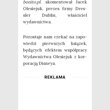
bonito.pl
, sko­men­to­wał Jacek
Ole­sie­juk, pre­zes fir­my Dres­
sler Dublin, wła­ści­ciel
wydawnictwa.
Pozo­sta­je nam cze­kać na zapo­
wie­dzi pierw­szych ksią­żek,
będą­cych efek­tem współ­pra­cy
Wydaw­nic­twa Ole­sie­juk z kor­
po­ra­cją Disneya.
REKLAMA