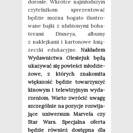
doro­słe. Wkrót­ce naj­młod­szym
czy­tel­ni­kom spre­zen­to­wać
będzie moż­na boga­to ilu­stro­
wa­ne baj­ki z ulu­bio­ny­mi boha­
te­ra­mi Disneya, albu­my
z naklej­ka­mi i kar­to­no­we ksią­
żecz­ki edu­ka­cyj­ne.
Nakła­dem
Wydaw­nic­twa Ole­sie­juk będą
uka­zy­wać się powie­ści mło­dzie­
żo­we, z któ­rych zna­ko­mi­ta
więk­szość będzie towa­rzy­szyć
kino­wym i tele­wi­zyj­nym wyda­
rze­niom. War­to zwró­cić uwa­gę
szcze­gól­nie na pozy­cje roz­wi­ja­
ją­ce uni­wer­sum Marve­la czy
Star Wars. Spe­cjal­na ofer­ta
będzie rów­nież dostęp­na dla