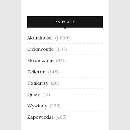
KATEGORIE
Aktualności
(1 609)
Ciekawostki
(637)
Ekranizacje
(611)
Felieton
(148)
Konkursy
(20)
Quizy
(13)
Wywiady
(226)
Zapowiedzi
(405)