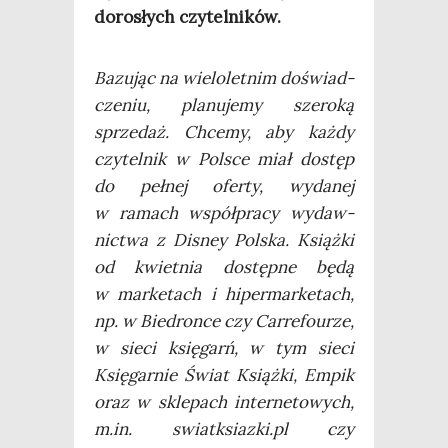
doro­słych czytelników.
Bazu­jąc na wie­lo­let­nim doświad­
cze­niu, pla­nu­je­my sze­ro­ką
sprze­daż. Chce­my, aby każ­dy
czy­tel­nik w Pol­sce miał dostęp
do peł­nej ofer­ty, wyda­nej
w ramach współ­pra­cy wydaw­
nic­twa z Disney Pol­ska. Książ­ki
od kwiet­nia dostęp­ne będą
w mar­ke­tach i hiper­mar­ke­tach,
np. w Bie­dron­ce czy Car­re­fo­urze,
w sie­ci księ­garń, w tym sie­ci
Księ­gar­nie Świat Książ­ki, Empik
oraz w skle­pach inter­ne­to­wych,
m.in. swiatksiazki.pl czy