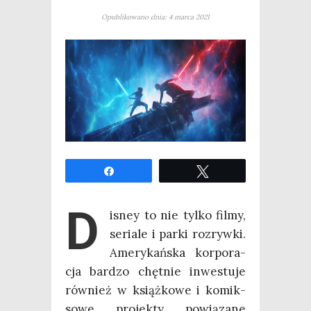
Opublikowano dnia: 4 marca 2021
Udo­stęp­nij
Twe­etuj
D
isney to nie tyl­ko fil­my,
seria­le i par­ki roz­ryw­ki.
Ame­ry­kań­ska kor­po­ra­
cja bar­dzo chęt­nie inwe­stu­je
rów­nież w książ­ko­we i komik­
so­we pro­jek­ty powią­za­ne