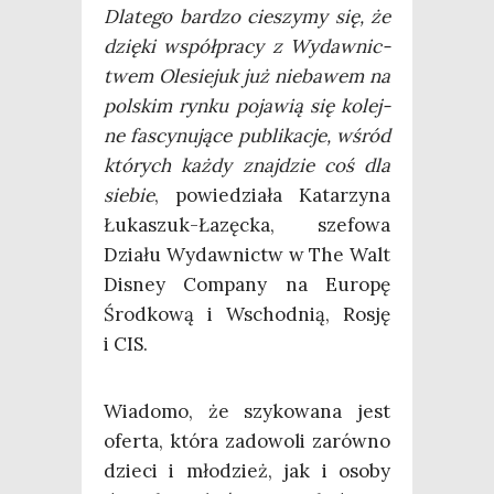
Dla­te­go bar­dzo cie­szy­my się, że
dzię­ki współ­pra­cy z Wydaw­nic­
twem Ole­sie­juk już nie­ba­wem na
pol­skim ryn­ku poja­wią się kolej­
ne fascy­nu­ją­ce publi­ka­cje, wśród
któ­rych każ­dy znaj­dzie coś dla
sie­bie
, powie­dzia­ła Kata­rzy­na
Łuka­szuk-Łazęc­ka, sze­fo­wa
Dzia­łu Wydaw­nictw w The Walt
Disney Com­pa­ny na Euro­pę
Środ­ko­wą i Wschod­nią, Rosję
i CIS.
Wia­do­mo, że szy­ko­wa­na jest
ofer­ta, któ­ra zado­wo­li zarów­no
dzie­ci i mło­dzież, jak i oso­by