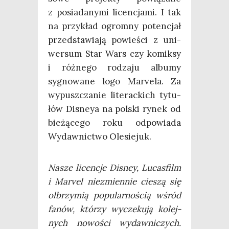
z posia­da­ny­mi licen­cja­mi. I tak
na przy­kład ogrom­ny poten­cjał
przed­sta­wia­ją powie­ści z uni­
wer­sum Star Wars czy komik­sy
i róż­ne­go rodza­ju albu­my
sygno­wa­ne logo Marve­la. Za
wypusz­cza­nie lite­rac­kich tytu­
łów Disneya na pol­ski rynek od
bie­żą­ce­go roku odpo­wia­da
Wydaw­nic­two Olesiejuk.
Nasze licen­cje Disney, Lucas­film
i Marvel nie­zmien­nie cie­szą się
olbrzy­mią popu­lar­no­ścią wśród
fanów, któ­rzy wycze­ku­ją kolej­
nych nowo­ści wydaw­ni­czych.