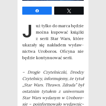
Udo­stęp­nij
Twe­etuj
J
uż tyl­ko do mar­ca będzie
moż­na kupo­wać książ­ki
z serii Star Wars, któ­re
uka­za­ły się nakła­dem wydaw­
nic­twa Uro­bo­ros. Ofi­cy­na nie
będzie kon­ty­nu­ować serii.
– Dro­gie Czy­tel­nicz­ki, Dro­dzy
Czy­tel­ni­cy, infor­mu­je­my, że tytuł
„Star Wars. Thrawn. Zdra­da” był
ostat­nim tytu­łem z uni­wer­sum
Star Wars wyda­nym w Uro­bo­ro­
sie – poin­for­mo­wa­ło wydaw­nic­