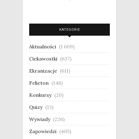
KATEGORIE
Aktualności
(1 609)
Ciekawostki
(637)
Ekranizacje
(611)
Felieton
(148)
Konkursy
(20)
Quizy
(13)
Wywiady
(226)
Zapowiedzi
(405)