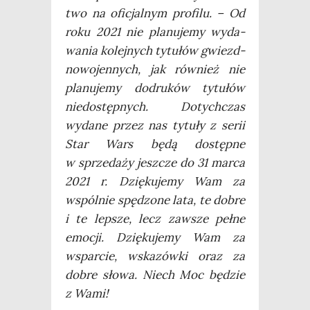
two na ofi­cjal­nym pro­fi­lu. – Od
roku 2021 nie pla­nu­je­my wyda­
wa­nia kolej­nych tytu­łów gwiezd­
no­wo­jen­nych, jak rów­nież nie
pla­nu­je­my dodru­ków tytu­łów
nie­do­stęp­nych. Dotych­czas
wyda­ne przez nas tytu­ły z serii
Star Wars będą dostęp­ne
w sprze­da­ży jesz­cze do 31 mar­ca
2021 r. Dzię­ku­je­my Wam za
wspól­nie spę­dzo­ne lata, te dobre
i te lep­sze, lecz zawsze peł­ne
emo­cji. Dzię­ku­je­my Wam za
wspar­cie, wska­zów­ki oraz za
dobre sło­wa. Niech Moc będzie
z Wami!