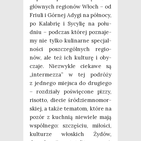
głów­nych regio­nów Włoch – od
Friu­li i Gór­nej Ady­gi na pół­no­cy,
po Kala­brię i Sycy­lię na połu­
dniu – pod­czas któ­rej pozna­je­
my nie tyl­ko kuli­nar­ne spe­cjal­
no­ści poszcze­gól­nych regio­
nów, ale też ich kul­tu­rę i oby­
cza­je. Nie­zwy­kle cie­ka­we są
„inter­mez­za” w tej podró­ży
z jed­ne­go miej­sca do dru­gie­go
– roz­dzia­ły poświę­co­ne piz­zy,
risot­to, die­cie śród­ziem­no­mor­
skiej, a tak­że tema­tom, któ­re na
pozór z kuch­nią nie­wie­le mają
wspól­ne­go: szczę­ściu, miło­ści,
kul­tu­rze wło­skich Żydów,