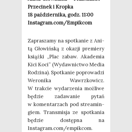
Prze­ci­nek i Kropka
18 paź­dzier­ni­ka, godz. 11:00
Instagram.com/Empikcom
Zapra­sza­my na spo­tka­nie z Ani­
tą Gło­wiń­ską z oka­zji pre­mie­ry
książ­ki „Plac zabaw. Aka­de­mia
Kici Koci” (Wydaw­nic­two Media
Rodzi­na). Spo­tka­nie popro­wa­dzi
Wero­ni­ka Wawrz­ko­wicz.
W trak­cie wyda­rze­nia moż­li­we
będzie zada­wa­nie pytań
w komen­ta­rzach pod stre­amin­
giem. Trans­mi­sja ze spo­tka­nia
będzie dostęp­na na
Instagram.com/empikcom.