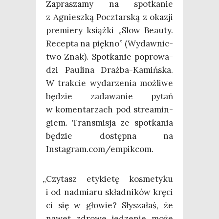
Zapra­sza­my na spo­tka­nie
z Agniesz­ką Pocz­tar­ską z oka­zji
pre­mie­ry książ­ki „Slow Beau­ty.
Recep­ta na pięk­no” (Wydaw­nic­
two Znak). Spo­tka­nie popro­wa­
dzi Pau­li­na Draż­ba-Kamiń­ska.
W trak­cie wyda­rze­nia moż­li­we
będzie zada­wa­nie pytań
w komen­ta­rzach pod stre­amin­
giem. Trans­mi­sja ze spo­tka­nia
będzie dostęp­na na
Instagram.com/empikcom.
„
Czy­tasz ety­kie­tę kosme­ty­ku
i od nad­mia­ru skład­ni­ków krę­ci
ci się w gło­wie? Sły­sza­łaś, że
nawet zdro­we jedze­nie może