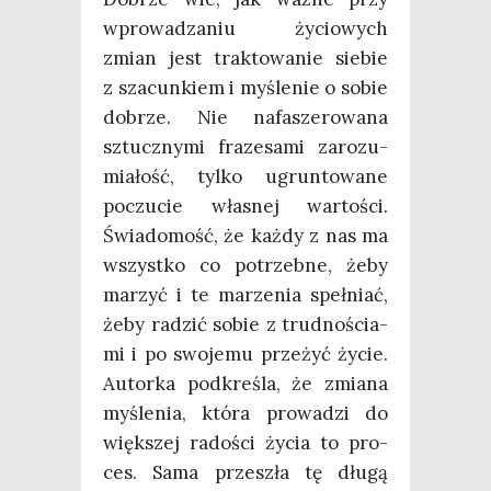
wpro­wa­dza­niu życio­wych
zmian jest trak­to­wa­nie sie­bie
z sza­cun­kiem i myśle­nie o sobie
dobrze. Nie nafa­sze­ro­wa­na
sztucz­ny­mi fra­ze­sa­mi zaro­zu­
mia­łość, tyl­ko ugrun­to­wa­ne
poczu­cie wła­snej war­to­ści.
Świa­do­mość, że każ­dy z nas ma
wszyst­ko co potrzeb­ne, żeby
marzyć i te marze­nia speł­niać,
żeby radzić sobie z trud­no­ścia­
mi i po swo­je­mu prze­żyć życie.
Autor­ka pod­kre­śla, że zmia­na
myśle­nia, któ­ra pro­wa­dzi do
więk­szej rado­ści życia to pro­
ces. Sama prze­szła tę dłu­gą