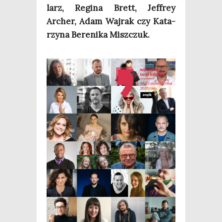
larz, Regi­na Brett, Jef­frey
Archer, Adam Waj­rak czy Kata­
rzy­na Bere­ni­ka Miszczuk.