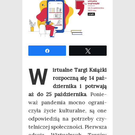
Udo­stęp­nij
Twe­etuj
W
ir­tu­al­ne Tar­gi Książ­ki
roz­pocz­ną się 14 paź­
dzier­ni­ka i potrwa­ją
aż do 25 paź­dzier­ni­ka
. Ponie­
waż pan­de­mia moc­no ogra­ni­
czy­ła życie kul­tu­ral­ne, są one
odpo­wie­dzią na potrze­by czy­
tel­ni­czej spo­łecz­no­ści. Pierw­sza