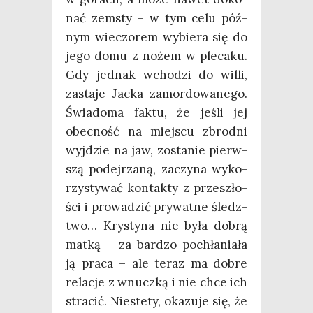
nać zemsty – w tym celu póź­
nym wie­czo­rem wybie­ra się do
jego domu z nożem w ple­ca­ku.
Gdy jed­nak wcho­dzi do wil­li,
zasta­je Jac­ka zamor­do­wa­ne­go.
Świa­do­ma fak­tu, że jeśli jej
obec­ność na miej­scu zbrod­ni
wyj­dzie na jaw, zosta­nie pierw­
szą podej­rza­ną, zaczy­na wyko­
rzy­sty­wać kon­tak­ty z prze­szło­
ści i pro­wa­dzić pry­wat­ne śledz­
two… Kry­sty­na nie była dobrą
mat­ką – za bar­dzo pochła­nia­ła
ją pra­ca – ale teraz ma dobre
rela­cje z wnucz­ką i nie chce ich
stra­cić. Nie­ste­ty, oka­zu­je się, że