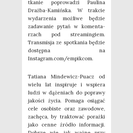
tka­nie popro­wa­dzi Pau­li­na
Draż­ba-Kamiń­ska. W trak­cie
wyda­rze­nia moż­li­we będzie
zada­wa­nie pytań w komen­ta­
rzach pod stre­amin­giem.
Trans­mi­sja ze spo­tka­nia będzie
dostęp­na na
Instagram.com/empikcom.
Tatia­na Min­de­wicz-Puacz od
wie­lu lat inspi­ru­je i wspie­ra
ludzi w dąże­niach do popra­wy
jako­ści życia. Poma­ga osią­gać
cele oso­bi­ste oraz zawo­do­we,
zachę­ca, by trak­to­wać poraż­ki
jako cen­ne źró­dło infor­ma­cji.
Dobrze wie, jak waż­ne przy