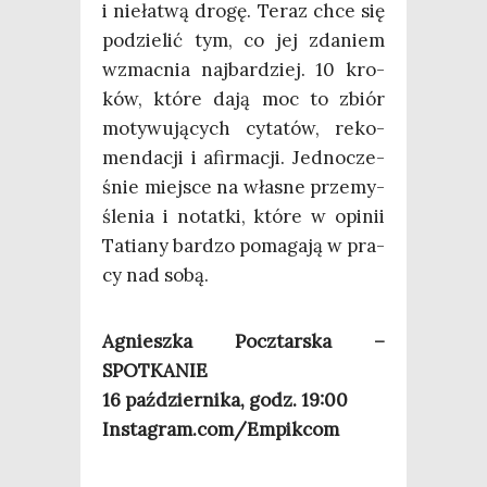
i nie­ła­twą dro­gę. Teraz chce się
podzie­lić tym, co jej zda­niem
wzmac­nia naj­bar­dziej. 10 kro­
ków, któ­re dają moc to zbiór
moty­wu­ją­cych cyta­tów, reko­
men­da­cji i afir­ma­cji. Jed­no­cze­
śnie miej­sce na wła­sne prze­my­
śle­nia i notat­ki, któ­re w opi­nii
Tatia­ny bar­dzo poma­ga­ją w pra­
cy nad sobą.
Agniesz­ka Pocz­tar­ska –
SPOTKANIE
16 paź­dzier­ni­ka, godz. 19:00
Instagram.com/Empikcom