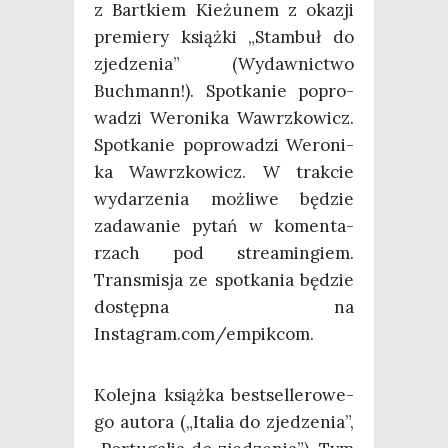
z Bart­kiem Kie­żu­nem z oka­zji
pre­mie­ry książ­ki „Stam­buł do
zje­dze­nia” (Wydaw­nic­two
Buch­mann!). Spo­tka­nie popro­
wa­dzi Wero­ni­ka Wawrz­ko­wicz.
Spo­tka­nie popro­wa­dzi Wero­ni­
ka Wawrz­ko­wicz. W trak­cie
wyda­rze­nia moż­li­we będzie
zada­wa­nie pytań w komen­ta­
rzach pod stre­amin­giem.
Trans­mi­sja ze spo­tka­nia będzie
dostęp­na na
Instagram.com/empikcom.
Kolej­na książ­ka best­sel­le­ro­we­
go auto­ra („Ita­lia do zje­dze­nia”,