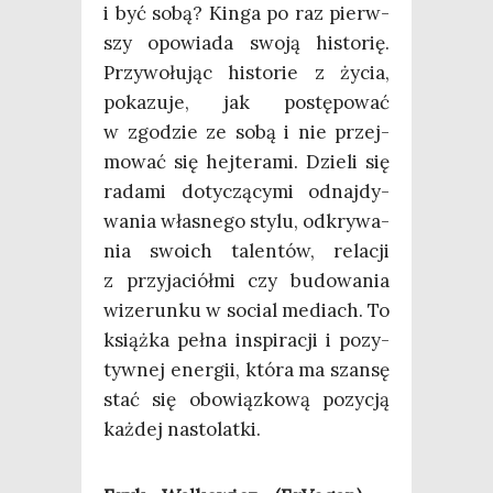
i być sobą? Kin­ga po raz pierw­
szy opo­wia­da swo­ją histo­rię.
Przy­wo­łu­jąc histo­rie z życia,
poka­zu­je, jak postę­po­wać
w zgo­dzie ze sobą i nie przej­
mo­wać się hej­te­ra­mi. Dzie­li się
rada­mi doty­czą­cy­mi odnaj­dy­
wa­nia wła­sne­go sty­lu, odkry­wa­
nia swo­ich talen­tów, rela­cji
z przy­ja­ciół­mi czy budo­wa­nia
wize­run­ku w social mediach. To
książ­ka peł­na inspi­ra­cji i pozy­
tyw­nej ener­gii, któ­ra ma szan­sę
stać się obo­wiąz­ko­wą pozy­cją
każ­dej nastolatki.