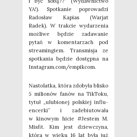
i być sobą??” (Wydaw­nic­two
YA!). Spo­tka­nie popro­wa­dzi
Rado­sław Kapias (War­jat
Radek). W trak­cie wyda­rze­nia
moż­li­we będzie zada­wa­nie
pytań w komen­ta­rzach pod
stre­amin­giem. Trans­mi­sja ze
spo­tka­nia będzie dostęp­na na
Instagram.com/empikcom.
Nasto­lat­ka, któ­ra zdo­by­ła bli­sko
5 milio­nów fanów na Tik­To­ku,
tytuł „ulu­bio­nej pol­skiej influ­
en­cer­ki” i zade­biu­to­wa­ła
w kino­wym hicie #Jestem M.
Mis­fit. Kim jest dziew­czy­na,
któ­ra w wie­ku 16 lat była już