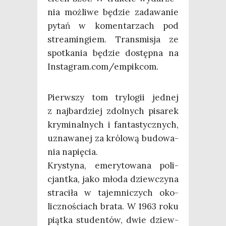
nia moż­li­we będzie zada­wa­nie
pytań w komen­ta­rzach pod
stre­amin­giem. Trans­mi­sja ze
spo­tka­nia będzie dostęp­na na
Instagram.com/empikcom.
Pierw­szy tom try­lo­gii jed­nej
z naj­bar­dziej zdol­nych pisa­rek
kry­mi­nal­nych i fan­ta­stycz­nych,
uzna­wa­nej za kró­lo­wą budo­wa­
nia napięcia.
Kry­sty­na, eme­ry­to­wa­na poli­
cjant­ka, jako mło­da dziew­czy­na
stra­ci­ła w tajem­ni­czych oko­
licz­no­ściach bra­ta. W 1963 roku
piąt­ka stu­den­tów, dwie dziew­