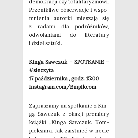
demo­kra­cji czy tota­li­ta­ry­zmo­wi.
Prze­ni­kli­we obser­wa­cje i wspo­
mnie­nia autor­ki mie­sza­ją się
z rada­mi dla podróż­ni­ków,
odwo­ła­nia­mi do lite­ra­tu­ry
i dzieł sztuki.
Kin­ga Saw­czuk – SPOTKANIE –
#sie­czy­ta
17 paź­dzier­ni­ka , godz. 15:00
Instagram.com/Empikcom
Zapra­sza­my na spo­tka­nie z Kin­
gą Saw­czuk z oka­zji pre­mie­ry
książ­ki „Kin­ga Saw­czuk. Kom­
plek­sia­ra. Jak zaist­nieć w necie