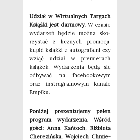
Udział w Wir­tu­al­nych Tar­gach
Książ­ki jest dar­mo­wy
. W cza­sie
wyda­rzeń będzie moż­na sko­
rzy­stać z licz­nych pro­mo­cji,
kupić książ­ki z auto­gra­fa­mi czy
wziąć udział w pre­mie­rach
ksią­żek. Wyda­rze­nia będą się
odby­wać na face­bo­oko­wym
oraz instra­gra­mo­wym kana­le
Empiku.
Poni­żej pre­zen­tu­je­my pełen
pro­gram wyda­rze­nia. Wśród
gości: Anna Kań­toch, Elż­bie­ta
Che­re­ziń­ska, Woj­ciech Chmie­