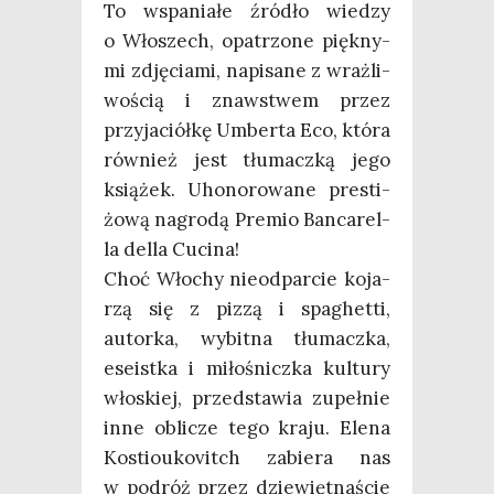
To wspa­nia­łe źró­dło wie­dzy
o Wło­szech, opa­trzo­ne pięk­ny­
mi zdję­cia­mi, napi­sa­ne z wraż­li­
wo­ścią i znaw­stwem przez
przy­ja­ciół­kę Umber­ta Eco, któ­ra
rów­nież jest tłu­macz­ką jego
ksią­żek. Uho­no­ro­wa­ne pre­sti­
żo­wą nagro­dą Pre­mio Ban­ca­rel­
la del­la Cucina!
Choć Wło­chy nie­od­par­cie koja­
rzą się z piz­zą i spa­ghet­ti,
autor­ka, wybit­na tłu­macz­ka,
ese­ist­ka i miło­śnicz­ka kul­tu­ry
wło­skiej, przed­sta­wia zupeł­nie
inne obli­cze tego kra­ju. Ele­na
Kostio­uko­vitch zabie­ra nas
w podróż przez dzie­więt­na­ście