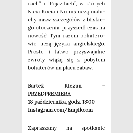
rach” i “Pojaz­dach”, w któ­rych
Kicia Kocia i Nunuś uczą malu­
chy nazw szcze­gó­łów z bli­skie­
go oto­cze­nia, przy­szedł czas na
nowość! Tym razem boha­te­ro­
wie uczą języ­ka angiel­skie­go.
Pro­ste i łatwo przy­swa­jal­ne
zwro­ty wią­żą się z poby­tem
boha­te­rów na pla­cu zabaw.
Bar­tek Kie­żun –
PRZEDPREMIERA
18 paź­dzier­ni­ka, godz. 13:00
Instagram.com/Empikcom
Zapra­sza­my na spo­tka­nie