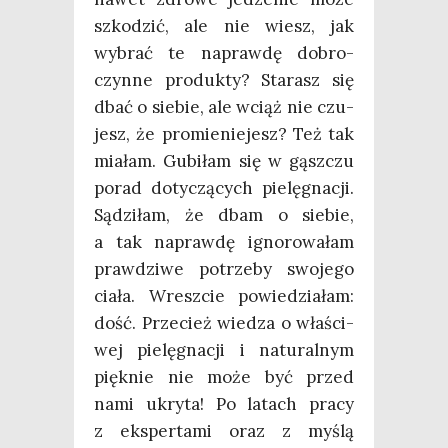
szko­dzić, ale nie wiesz, jak
wybrać te napraw­dę dobro­
czyn­ne pro­duk­ty? Sta­rasz się
dbać o sie­bie, ale wciąż nie czu­
jesz, że pro­mie­nie­jesz? Też tak
mia­łam. Gubi­łam się w gąsz­czu
porad doty­czą­cych pie­lę­gna­cji.
Sądzi­łam, że dbam o sie­bie,
a tak napraw­dę igno­ro­wa­łam
praw­dzi­we potrze­by swo­je­go
cia­ła. Wresz­cie powie­dzia­łam:
dość. Prze­cież wie­dza o wła­ści­
wej pie­lę­gna­cji i natu­ral­nym
pięk­nie nie może być przed
nami ukry­ta! Po latach pra­cy
z eks­per­ta­mi oraz z myślą