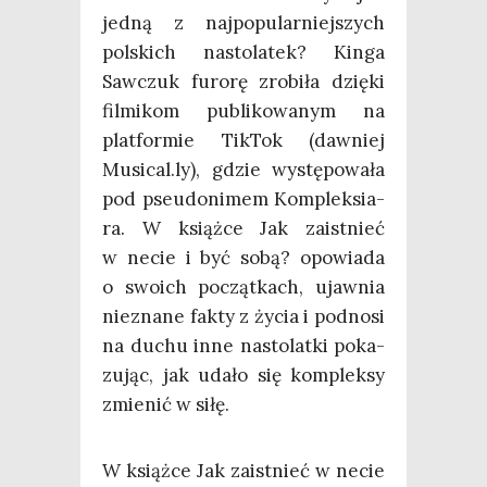
jed­ną z naj­po­pu­lar­niej­szych
pol­skich nasto­la­tek? Kin­ga
Saw­czuk furo­rę zro­bi­ła dzię­ki
fil­mi­kom publi­ko­wa­nym na
plat­for­mie Tik­Tok (daw­niej
Musical.ly), gdzie wystę­po­wa­ła
pod pseu­do­ni­mem Kom­plek­sia­
ra. W książ­ce Jak zaist­nieć
w necie i być sobą? opo­wia­da
o swo­ich począt­kach, ujaw­nia
nie­zna­ne fak­ty z życia i pod­no­si
na duchu inne nasto­lat­ki poka­
zu­jąc, jak uda­ło się kom­plek­sy
zmie­nić w siłę.
W książ­ce Jak zaist­nieć w necie