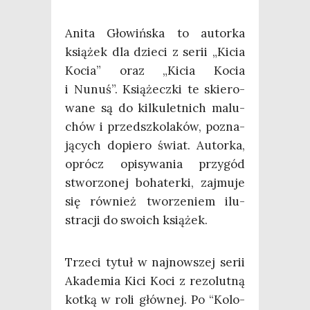
Ani­ta Gło­wiń­ska to autor­ka
ksią­żek dla dzie­ci z serii „Kicia
Kocia” oraz „Kicia Kocia
i Nunuś”. Ksią­żecz­ki te skie­ro­
wa­ne są do kil­ku­let­nich malu­
chów i przed­szko­la­ków, pozna­
ją­cych dopie­ro świat. Autor­ka,
oprócz opi­sy­wa­nia przy­gód
stwo­rzo­nej boha­ter­ki, zaj­mu­je
się rów­nież two­rze­niem ilu­
stra­cji do swo­ich książek.
Trze­ci tytuł w naj­now­szej serii
Aka­de­mia Kici Koci z rezo­lut­ną
kot­ką w roli głów­nej. Po “Kolo­