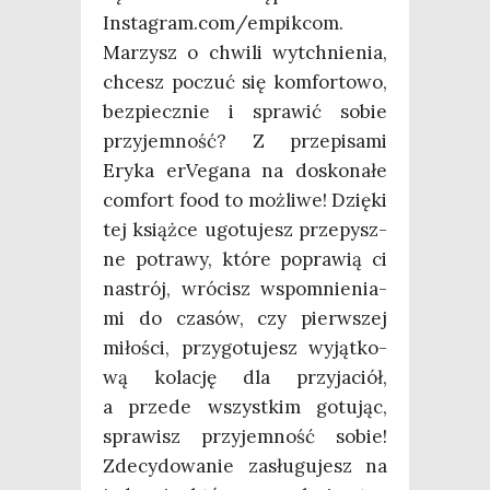
Instagram.com/empikcom.
Marzysz o chwi­li wytchnie­nia,
chcesz poczuć się kom­for­to­wo,
bez­piecz­nie i spra­wić sobie
przy­jem­ność? Z prze­pi­sa­mi
Ery­ka erVe­ga­na na dosko­na­łe
com­fort food to moż­li­we! Dzię­ki
tej książ­ce ugo­tu­jesz prze­pysz­
ne potra­wy, któ­re popra­wią ci
nastrój, wró­cisz wspo­mnie­nia­
mi do cza­sów, czy pierw­szej
miło­ści, przy­go­tu­jesz wyjąt­ko­
wą kola­cję dla przy­ja­ciół,
a przede wszyst­kim gotu­jąc,
spra­wisz przy­jem­ność sobie!
Zde­cy­do­wa­nie zasłu­gu­jesz na