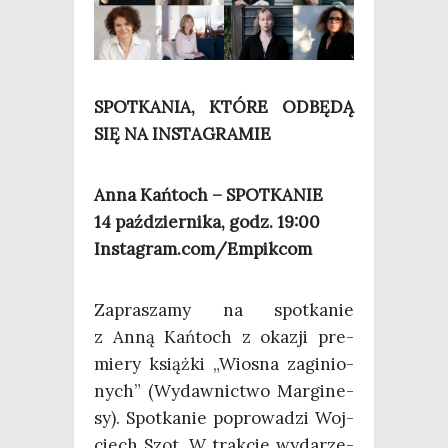
SPOTKANIA, KTÓRE ODBĘDĄ
SIĘ NA INSTAGRAMIE
Anna Kań­toch – SPOTKANIE
14 paź­dzier­ni­ka, godz. 19:00
Instagram.com/Empikcom
Zapra­sza­my na spo­tka­nie
z Anną Kań­toch z oka­zji pre­
mie­ry książ­ki „Wio­sna zagi­nio­
nych” (Wydaw­nic­two Mar­gi­ne­
sy). Spo­tka­nie popro­wa­dzi Woj­
ciech Szot. W trak­cie wyda­rze­