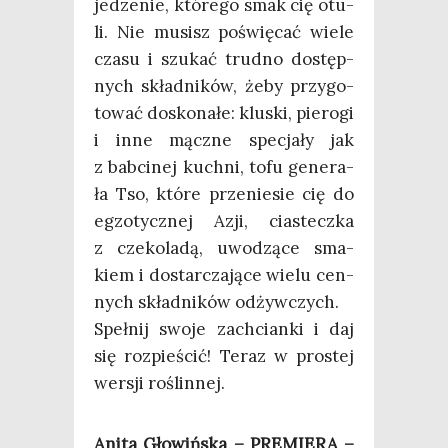
jedze­nie, któ­re­go smak cię otu­
li. Nie musisz poświę­cać wie­le
cza­su i szu­kać trud­no dostęp­
nych skład­ni­ków, żeby przy­go­
to­wać dosko­na­łe: klu­ski, pie­ro­gi
i inne mącz­ne spe­cja­ły jak
z bab­ci­nej kuch­ni, tofu gene­ra­
ła Tso, któ­re prze­nie­sie cię do
egzo­tycz­nej Azji, cia­stecz­ka
z cze­ko­la­dą, uwo­dzą­ce sma­
kiem i dostar­cza­ją­ce wie­lu cen­
nych skład­ni­ków odżywczych.
Speł­nij swo­je zachcian­ki i daj
się roz­pie­ścić! Teraz w pro­stej
wer­sji roślinnej.
Ani­ta Gło­wiń­ska – PREMIERA –