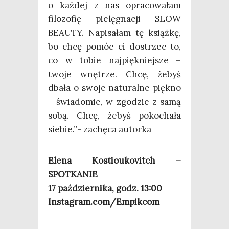
o każ­dej z nas opra­co­wa­łam
filo­zo­fię pie­lę­gna­cji SLOW
BEAUTY. Napi­sa­łam tę książ­kę,
bo chcę pomóc ci dostrzec to,
co w tobie naj­pięk­niej­sze –
two­je wnę­trze. Chcę, żebyś
dba­ła o swo­je natu­ral­ne pięk­no
– świa­do­mie, w zgo­dzie z samą
sobą. Chcę, żebyś poko­cha­ła
sie­bie.”- zachę­ca autorka
Ele­na Kostio­uko­vitch –
SPOTKANIE
17 paź­dzier­ni­ka, godz. 13:00
Instagram.com/Empikcom