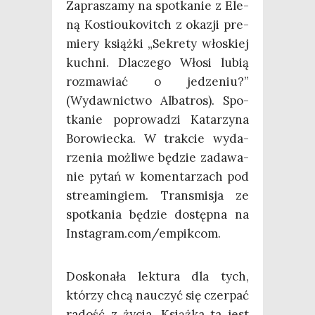
Zapra­sza­my na spo­tka­nie z Ele­
ną Kostio­uko­vitch z oka­zji pre­
mie­ry książ­ki „Sekre­ty wło­skiej
kuch­ni. Dla­cze­go Wło­si lubią
roz­ma­wiać o jedze­niu?”
(Wydaw­nic­two Alba­tros). Spo­
tka­nie popro­wa­dzi Kata­rzy­na
Boro­wiec­ka. W trak­cie wyda­
rze­nia moż­li­we będzie zada­wa­
nie pytań w komen­ta­rzach pod
stre­amin­giem. Trans­mi­sja ze
spo­tka­nia będzie dostęp­na na
Instagram.com/empikcom.
Dosko­na­ła lek­tu­ra dla tych,
któ­rzy chcą nauczyć się czer­pać
radość z życia. Książ­ka ta jest