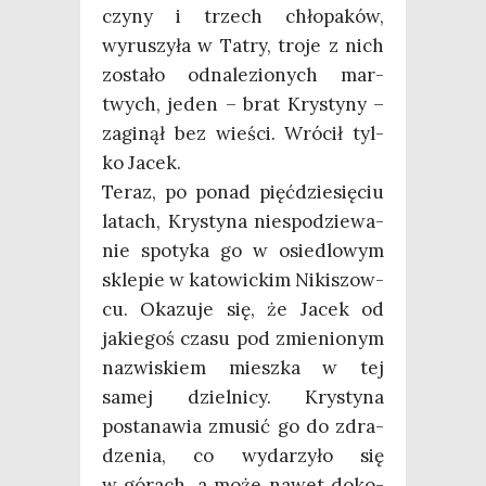
czy­ny i trzech chło­pa­ków,
wyru­szy­ła w Tatry, tro­je z nich
zosta­ło odna­le­zio­nych mar­
twych, jeden – brat Kry­sty­ny –
zagi­nął bez wie­ści. Wró­cił tyl­
ko Jacek.
Teraz, po ponad pięć­dzie­się­ciu
latach, Kry­sty­na nie­spo­dzie­wa­
nie spo­ty­ka go w osie­dlo­wym
skle­pie w kato­wic­kim Niki­szow­
cu. Oka­zu­je się, że Jacek od
jakie­goś cza­su pod zmie­nio­nym
nazwi­skiem miesz­ka w tej
samej dziel­ni­cy. Kry­sty­na
posta­na­wia zmu­sić go do zdra­
dze­nia, co wyda­rzy­ło się
w górach, a może nawet doko­