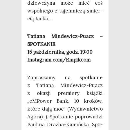
dziew­czy­na może mieć coś
wspól­ne­go z tajem­ni­czą śmier­
cią Jacka…
Tatia­na Min­de­wicz-Puacz –
SPOTKANIE
15 paź­dzier­ni­ka, godz. 19:00
Instagram.com/Empikcom
Zapra­sza­my na spo­tka­nie
z Tatia­ną Min­de­wicz-Puacz
z oka­zji pre­mie­ry książ­ki
„eMPo­wer Bank. 10 kro­ków,
któ­re dają moc” (Wydaw­nic­two
Ago­ra). ). Spo­tka­nie popro­wa­dzi
Pau­li­na Draż­ba-Kamiń­ska. Spo­