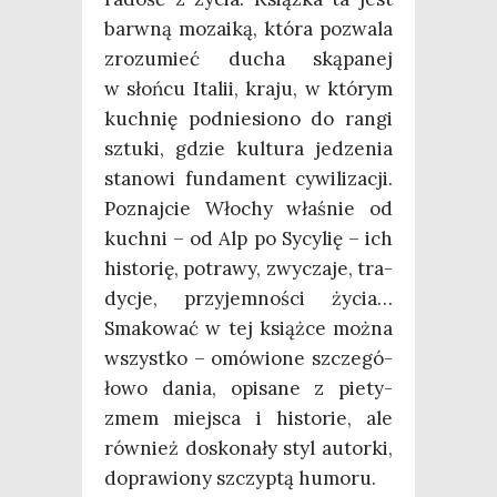
barw­ną mozai­ką, któ­ra pozwa­la
zro­zu­mieć ducha ską­pa­nej
w słoń­cu Ita­lii, kra­ju, w któ­rym
kuch­nię pod­nie­sio­no do ran­gi
sztu­ki, gdzie kul­tu­ra jedze­nia
sta­no­wi fun­da­ment cywi­li­za­cji.
Poznaj­cie Wło­chy wła­śnie od
kuch­ni – od Alp po Sycy­lię – ich
histo­rię, potra­wy, zwy­cza­je, tra­
dy­cje, przy­jem­no­ści życia…
Sma­ko­wać w tej książ­ce moż­na
wszyst­ko – omó­wio­ne szcze­gó­
ło­wo dania, opi­sa­ne z pie­ty­
zmem miej­sca i histo­rie, ale
rów­nież dosko­na­ły styl autor­ki,
dopra­wio­ny szczyp­tą humoru.