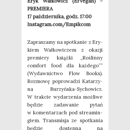
Eryk Wał­ko­wicz (ErVe­gan) –
PREMIERA
17 paź­dzier­ni­ka, godz. 17:00
Instagram.com/Empikcom
Zapra­sza­my na spo­tka­nie z Ery­
kiem Wał­ko­wi­czem z oka­zji
pre­mie­ry książ­ki „Roślin­ny
com­fort food dla każ­de­go””
(Wydaw­nic­two Flow Books).
Roz­mo­wę popro­wa­dzi Kata­rzy­
na Burzyń­ska-Sycho­wicz.
W trak­cie wyda­rze­nia moż­li­we
będzie zada­wa­nie pytań
w komen­ta­rzach pod stre­amin­
giem. Trans­mi­sja ze spo­tka­nia
będzie dostęp­na na