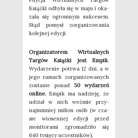
edy­cja Wir­tu­al­nych Tar­gów
Książ­ki odby­ła się w maju i oka­
za­ła się ogrom­nym suk­ce­sem.
Stąd pomysł zor­ga­ni­zo­wa­nia
kolej­nej edycji.
Orga­ni­za­to­rem Wir­tu­al­nych
Tar­gów Książ­ki jest Empik
.
Wyda­rze­nie potrwa 12 dni, a w
jego ramach zor­ga­ni­zo­wa­nych
zosta­nie ponad
50 wyda­rzeń
onli­ne.
Empik ma nadzie­ję, że
udział w nich weź­mie przy­
najm­m­niej milion osób (w cza­
sie wio­sen­nej edy­cji przed
moni­to­ra­mi zgro­ma­dzi­ło się
640 tysię­cy uczestników).