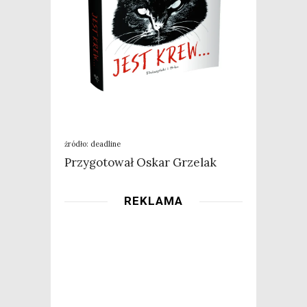
źró­dło: deadline
Przy­go­to­wał Oskar Grzelak
REKLAMA