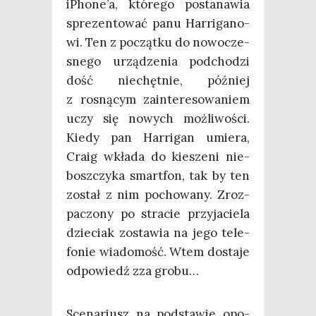
iPhone’a, któ­re­go posta­na­wia
spre­zen­to­wać panu Har­ri­ga­no­
wi. Ten z począt­ku do nowo­cze­
sne­go urzą­dze­nia pod­cho­dzi
dość nie­chęt­nie, póź­niej
z rosną­cym zain­te­re­so­wa­niem
uczy się nowych moż­li­wo­ści.
Kie­dy pan Har­ri­gan umie­ra,
Cra­ig wkła­da do kie­sze­ni nie­
bosz­czy­ka smart­fon, tak by ten
został z nim pocho­wa­ny. Zroz­
pa­czo­ny po stra­cie przy­ja­cie­la
dzie­ciak zosta­wia na jego tele­
fo­nie wia­do­mość. Wtem dosta­je
odpo­wiedź zza grobu…
Sce­na­riusz na pod­sta­wie opo­