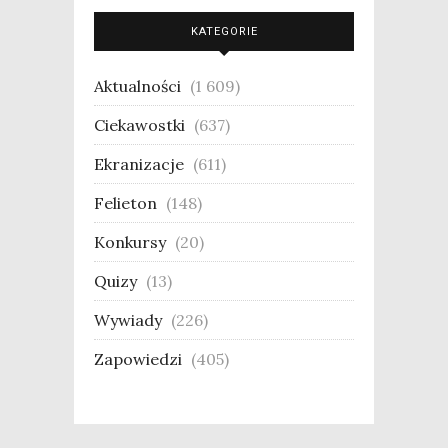
KATEGORIE
Aktualności
(1 609)
Ciekawostki
(637)
Ekranizacje
(611)
Felieton
(148)
Konkursy
(20)
Quizy
(13)
Wywiady
(226)
Zapowiedzi
(405)