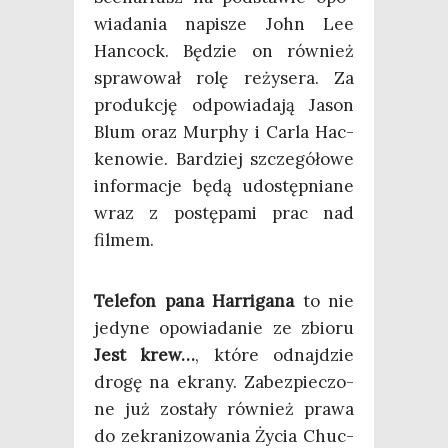
wia­da­nia napi­sze John Lee
Han­cock. Będzie on rów­nież
spra­wo­wał rolę reży­se­ra. Za
pro­duk­cję odpo­wia­da­ją Jason
Blum oraz Mur­phy i Car­la Hac­
ke­no­wie. Bar­dziej szcze­gó­ło­we
infor­ma­cje będą udo­stęp­nia­ne
wraz z postę­pa­mi prac nad
filmem.
Tele­fon pana Har­ri­ga­na
to nie
jedy­ne opo­wia­da­nie ze zbio­ru
Jest krew…
, któ­re odnaj­dzie
dro­gę na ekra­ny. Zabez­pie­czo­
ne już zosta­ły rów­nież pra­wa
do zekra­ni­zo­wa­nia Życia Chuc­