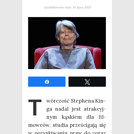
Opublikowano dnia: 16 lipca 2020
Udo­stęp­nij
Twe­etuj
T
wór­czość Ste­phe­na Kin­
ga nadal jest atrak­cyj­
nym kąskiem dla fil­
mow­ców, stu­dia prze­ści­ga­ją się
w pozy­ski­wa­niu praw do coraz