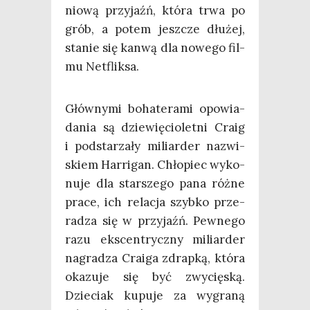
nio­wą przy­jaźń, któ­ra trwa po
grób, a potem jesz­cze dłu­żej,
sta­nie się kan­wą dla nowe­go fil­
mu Netfliksa.
Głów­ny­mi boha­te­ra­mi opo­wia­
da­nia są dzie­wię­cio­let­ni Cra­ig
i pod­sta­rza­ły miliar­der nazwi­
skiem Har­ri­gan. Chło­piec wyko­
nu­je dla star­sze­go pana róż­ne
pra­ce, ich rela­cja szyb­ko prze­
ra­dza się w przy­jaźń. Pew­ne­go
razu eks­cen­trycz­ny miliar­der
nagra­dza Cra­iga zdrap­ką, któ­ra
oka­zu­je się być zwy­cię­ską.
Dzie­ciak kupu­je za wygra­ną