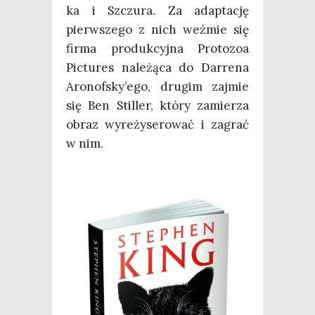
ka i Szczu­ra. Za adap­ta­cję
pierw­sze­go z nich weź­mie się
fir­ma pro­duk­cyj­na Pro­to­zoa
Pic­tu­res nale­żą­ca do Dar­re­na
Aronofsky’ego, dru­gim zaj­mie
się Ben Stil­ler, któ­ry zamie­rza
obraz wyre­ży­se­ro­wać i zagrać
w nim.