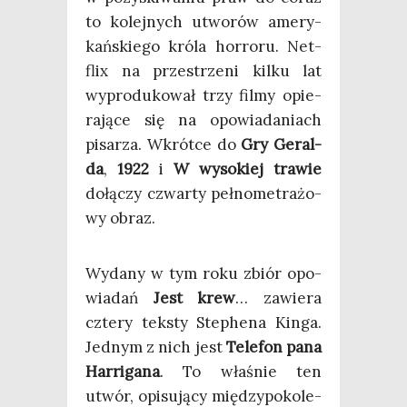
to kolej­nych utwo­rów ame­ry­
kań­skie­go kró­la hor­ro­ru. Net­
flix na prze­strze­ni kil­ku lat
wypro­du­ko­wał trzy fil­my opie­
ra­ją­ce się na opo­wia­da­niach
pisa­rza. Wkrót­ce do
Gry Geral­
da
,
1922
i
W wyso­kiej tra­wie
dołą­czy czwar­ty peł­no­me­tra­żo­
wy obraz.
Wyda­ny w tym roku zbiór opo­
wia­dań
Jest krew
… zawie­ra
czte­ry tek­sty Ste­phe­na Kin­ga.
Jed­nym z nich jest
Tele­fon pana
Har­ri­ga­na
. To wła­śnie ten
utwór, opi­su­ją­cy mię­dzy­po­ko­le­