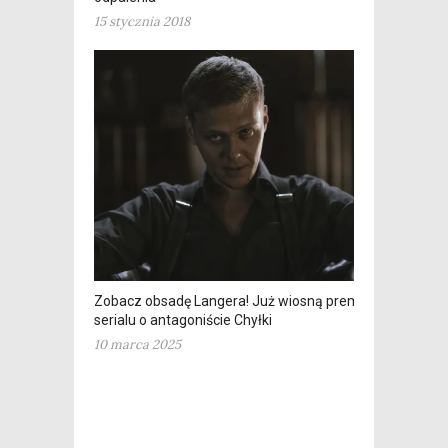
15 stycznia 2018
Zobacz obsadę Langera! Już wiosną premiera
serialu o antagoniście Chyłki
10 marca 2025