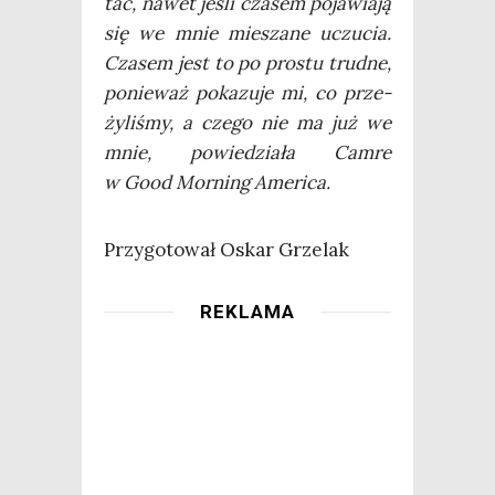
tać, nawet jeśli cza­sem poja­wia­ją
się we mnie mie­sza­ne uczu­cia.
Cza­sem jest to po pro­stu trud­ne,
ponie­waż poka­zu­je mi, co prze­
ży­li­śmy, a cze­go nie ma już we
mnie, powie­dzia­ła Cam­re
w Good Mor­ning America.
Przy­go­to­wał Oskar Grzelak
REKLAMA