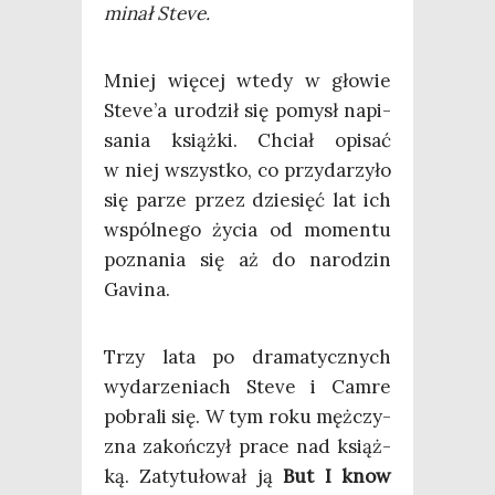
mi­nał Steve.
Mniej wię­cej wte­dy w gło­wie
Steve’a uro­dził się pomysł napi­
sa­nia książ­ki. Chciał opi­sać
w niej wszyst­ko, co przy­da­rzy­ło
się parze przez dzie­sięć lat ich
wspól­ne­go życia od momen­tu
pozna­nia się aż do naro­dzin
Gavina.
Trzy lata po dra­ma­tycz­nych
wyda­rze­niach Ste­ve i Cam­re
pobra­li się. W tym roku męż­czy­
zna zakoń­czył pra­ce nad książ­
ką. Zaty­tu­ło­wał ją
But I know