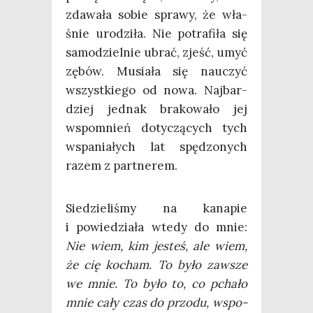
zda­wa­ła sobie spra­wy, że wła­
śnie uro­dzi­ła. Nie potra­fi­ła się
samo­dziel­nie ubrać, zjeść, umyć
zębów. Musia­ła się nauczyć
wszyst­kie­go od nowa. Naj­bar­
dziej jed­nak bra­ko­wa­ło jej
wspo­mnień doty­czą­cych tych
wspa­nia­łych lat spę­dzo­nych
razem z partnerem.
Sie­dzie­li­śmy na kana­pie
i powie­dzia­ła wte­dy do mnie:
Nie wiem, kim jesteś, ale wiem,
że cię kocham. To było zawsze
we mnie. To było to, co pcha­ło
mnie cały czas do przo­du, wspo­