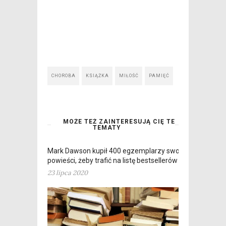
CHOROBA
KSIĄŻKA
MIŁOŚĆ
PAMIĘĆ
MOŻE TEŻ ZAINTERESUJĄ CIĘ TE
TEMATY
Mark Dawson kupił 400 egzemplarzy swojej
powieści, żeby trafić na listę bestsellerów
23 lipca 2020