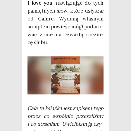
I love you
, nawią­zu­jąc do tych
pamięt­nych słów, któ­re usły­szał
od Cam­re. Wyda­ną wła­snym
sump­tem powieść mógł poda­ro­
wać żonie na czwar­tą rocz­ni­
cę ślubu.
Cała ta książ­ka jest zapi­sem tego
przez co wspól­nie prze­szli­śmy
i co utra­ci­łam. Uwiel­biam ją czy­