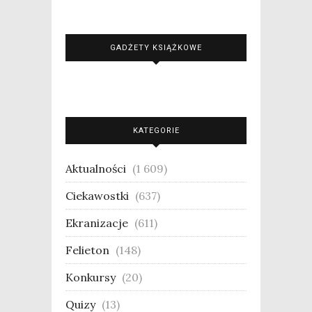
GADŻETY KSIĄŻKOWE
KATEGORIE
Aktualności
(1 609)
Ciekawostki
(637)
Ekranizacje
(611)
Felieton
(148)
Konkursy
(20)
Quizy
(13)