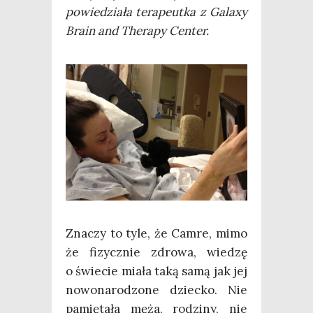
powie­dzia­ła tera­peut­ka z Gala­xy
Bra­in and The­ra­py Center.
Zna­czy to tyle, że Cam­re, mimo
że fizycz­nie zdro­wa, wie­dzę
o świe­cie mia­ła taką samą jak jej
nowo­na­ro­dzo­ne dziec­ko. Nie
pamię­ta­ła męża, rodzi­ny, nie