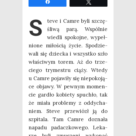
Udo­stęp­nij
Twe­etuj
S
te­ve i Cam­re byli szczę­
śli­wą parą. Wspól­nie
wie­dli spo­koj­ne, wypeł­
nio­ne miło­ścią życie. Spo­dzie­
wa­li się dziec­ka i wszyst­ko szło
wła­ści­wym torem. Aż do trze­
cie­go try­me­stru cią­ży. Wte­dy
u Cam­re poja­wi­ły się nie­po­ko­ją­
ce obja­wy. W pew­nym momen­
cie gar­dło kobie­ty spu­chło, tak
że mia­ła pro­ble­my z oddy­cha­
niem. Ste­ve prze­wiózł ją do
szpi­ta­la. Tam Cam­re dozna­ła
napa­du padacz­ko­we­go. Leka­
rze byli zmu­sze­ni wyko­nać