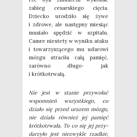
zabieg cesar­skie­go cię­cia.
Dziec­ko uro­dzi­ło się żywe
i zdro­we, ale następ­ny mie­siąc
musia­ło spę­dzić w szpi­ta­lu.
Cam­re nie­ste­ty w wyni­ku ata­ku
i towa­rzy­szą­ce­go mu uda­ro­wi
mózgu stra­ci­ła całą pamięć,
zarów­no dłu­go- jak
i krótkotrwałą.
Nie jest w sta­nie przy­wo­łać
wspo­mnień wszyst­kie­go, co
dzia­ło się przed ura­zem mózgu,
nie dzia­ła rów­nież jej pamięć
krót­ko­trwa­ła. To co się jej przy­
da­rzy­ło jest nie­zwy­kle rzad­kie,