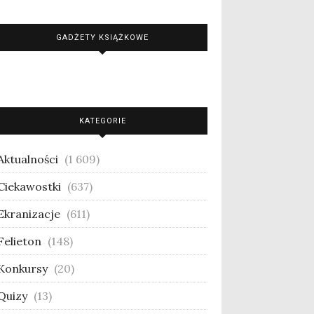
GADŻETY KSIĄŻKOWE
KATEGORIE
Aktualności
(1 609)
Ciekawostki
(637)
Ekranizacje
(611)
Felieton
(148)
Konkursy
(20)
Quizy
(13)