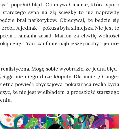
oya” popeł­nił błąd. Obie­cy­wał mamie, któ­ra spo­ro
a star­sze­go syna na złą ścież­kę to już napraw­dę
będzie brał nar­ko­ty­ków. Obie­cy­wał, że będzie się
zro­bi. A jed­nak – poku­sa była sil­niej­sza. Nie jest to
łop­cem i łama­nia zasad. Mar­lon za chwi­lę wol­no­ści
ką cenę. Tra­ci zaufa­nie naj­bliż­szej oso­by i jed­no­
o reali­stycz­na. Mogę sobie wyobra­zić, że jed­na błęd­
a ścią­ga nie nie­go duże kło­po­ty. Dla mnie „Oran­ge­
et­na powieść oby­cza­jo­wa, poka­zu­ją­ca realia życia
­czyć, że nie jest wiel­błą­dem, a prze­szłość star­sze­go
ieniu.