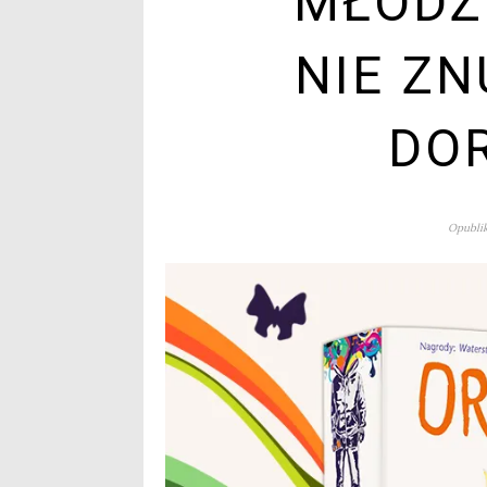
MŁODZI
NIE ZN
DO
Opublik