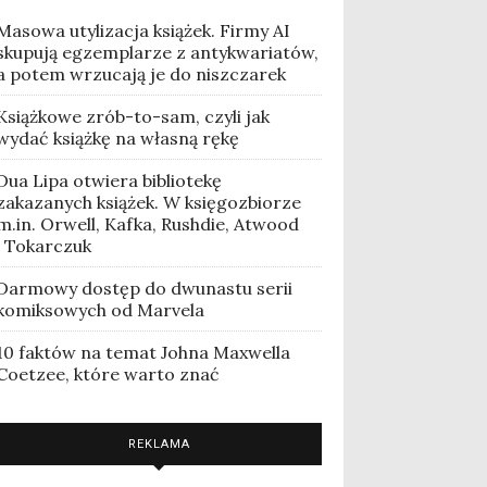
Masowa utylizacja książek. Firmy AI
skupują egzemplarze z antykwariatów,
a potem wrzucają je do niszczarek
Książkowe zrób-to-sam, czyli jak
wydać książkę na własną rękę
Dua Lipa otwiera bibliotekę
zakazanych książek. W księgozbiorze
m.in. Orwell, Kafka, Rushdie, Atwood
i Tokarczuk
Darmowy dostęp do dwunastu serii
komiksowych od Marvela
10 faktów na temat Johna Maxwella
Coetzee, które warto znać
REKLAMA