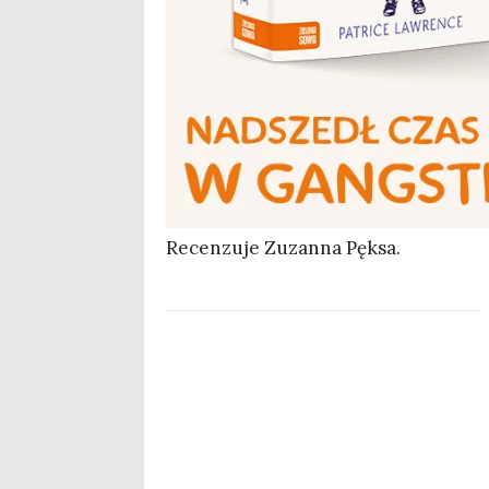
Recen­zu­je Zuzan­na Pęksa.