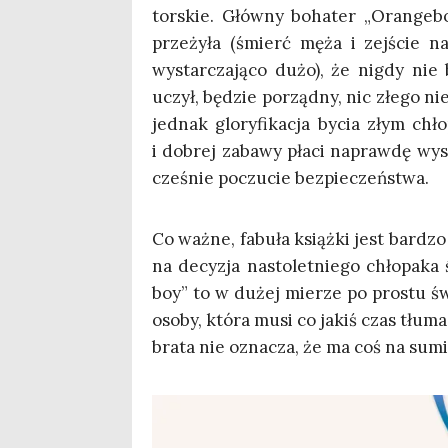
tor­skie. Głów­ny boha­ter „Oran­ge­b
prze­ży­ła (śmierć męża i zej­ście n
wystar­cza­ją­co dużo), że nigdy nie 
uczył, będzie porząd­ny, nic złe­go nie 
jed­nak glo­ry­fi­ka­cja bycia złym ch
i dobrej zaba­wy pła­ci napraw­dę wyso­
cze­śnie poczu­cie bezpieczeństwa.
Co waż­ne, fabu­ła książ­ki jest bar­dz
na decy­zja nasto­let­nie­go chło­pa­k
boy” to w dużej mie­rze po pro­stu świ
oso­by, któ­ra musi co jakiś czas tłu­ma
bra­ta nie ozna­cza, że ma coś na sum