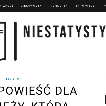
NIZACJE
CIEKAWOSTKI
KONKURSY
ZAPOWIEDZI
W
FELIETON
POWIEŚĆ DLA