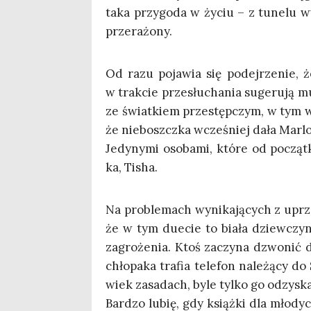
taka przy­go­da w życiu – z tune­lu w
przerażony.
Od razu poja­wia się podej­rze­nie, ż
w trak­cie prze­słu­cha­nia suge­ru­ją 
ze świat­kiem prze­stęp­czym, w tym w
że nie­boszcz­ka wcze­śniej dała Mar­lo­
Jedy­ny­mi oso­ba­mi, któ­re od począt­
ka, Tisha.
Na pro­ble­mach wyni­ka­ją­cych z uprz
że w tym duecie to bia­ła dziew­czy­na
zagro­że­nia. Ktoś zaczy­na dzwo­nić 
chło­pa­ka tra­fia tele­fon nale­żą­cy do
wiek zasa­dach, byle tyl­ko go odzysk
Bar­dzo lubię, gdy książ­ki dla mło­dyc