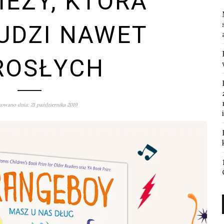
EŻY, KTÓRA
UDZI NAWET
ROSŁYCH
owano dnia: 21 października 2019