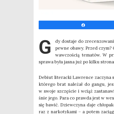
Udo­stęp­nij
G
dy dosta­je do zre­cen­zo­wa­n
pew­ne oba­wy. Przed czym? Gł
waw­czo­ścią tema­tów. W prz
spra­wa była jasna już po kil­ku stro­na
Debiut lite­rac­ki Law­ren­ce zaczy­na 
któ­re­go brat nale­żał do gan­gu, j
w swo­je szczę­ście i wciąż zasta­na­w
śnie jego. Para co praw­da jest w weso
się bawić. Dziew­czy­na daje chło­pa­k
raz z nar­ko­ty­ka­mi – a potem zacią­