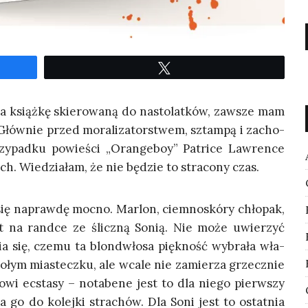
Twe­etuj
ia książ­kę skie­ro­wa­ną do nasto­lat­ków, zawsze mam
ów­nie przed mora­li­za­tor­stwem, sztam­pą i zacho­
y­pad­ku powie­ści „Oran­ge­boy” Patri­ce Law­ren­ce
ch. Wie­dzia­łam, że nie będzie to stra­co­ny czas.
się napraw­dę moc­no. Mar­lon, ciem­no­skó­ry chło­pak,
est na rand­ce ze ślicz­ną Sonią. Nie może uwie­rzyć
ia się, cze­mu ta blon­d­wło­sa pięk­ność wybra­ła wła­
­łym mia­stecz­ku, ale wca­le nie zamie­rza grzecz­nie
o­wi ecsta­sy – nota­be­ne jest to dla nie­go pierw­szy
ga go do kolej­ki stra­chów. Dla Soni jest to ostat­nia