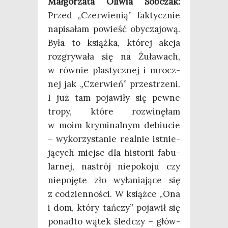
Mał­go­rza­ta Oli­wia Sob­czak:
Przed „Czer­wie­nią” fak­tycz­nie
napi­sa­łam powieść oby­cza­jo­wą.
Była to książ­ka, któ­rej akcja
roz­gry­wa­ła się na Żuła­wach,
w rów­nie pla­stycz­nej i mrocz­
nej jak „Czer­wień” prze­strze­ni.
I już tam poja­wi­ły się pew­ne
tro­py, któ­re roz­wi­nę­łam
w moim kry­mi­nal­nym debiu­cie
– wyko­rzy­sta­nie real­nie ist­nie­
ją­cych miejsc dla histo­rii fabu­
lar­nej, nastrój nie­po­ko­ju czy
nie­po­ję­te zło wyła­nia­ją­ce się
z codzien­no­ści. W książ­ce „Ona
i dom, któ­ry tań­czy” poja­wił się
ponad­to wątek śled­czy – głów­