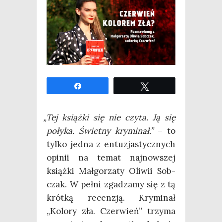
Udo­stęp­nij
Twe­etuj
„
Tej książ­ki się nie czy­ta. Ją się
poły­ka. Świet­ny kry­mi­nał.”
– to
tyl­ko jed­na z entu­zja­stycz­nych
opi­nii na temat naj­now­szej
książ­ki Mał­go­rza­ty Oli­wii Sob­
czak. W peł­ni zga­dza­my się z tą
krót­ką recen­zją. Kry­mi­nał
„Kolo­ry zła. Czer­wień” trzy­ma