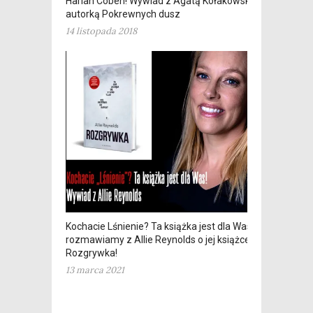
Harlan Coben! Wywiad z Agatą Kołakowską,
autorką Pokrewnych dusz
14 listopada 2018
Kochacie Lśnienie? Ta książka jest dla Was! –
rozmawiamy z Allie Reynolds o jej książce
Rozgrywka!
13 marca 2021