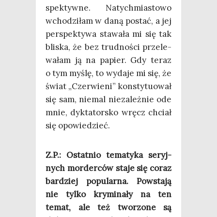
spek­tyw­ne. Natych­mia­sto­wo
wcho­dzi­łam w daną postać, a jej
per­spek­ty­wa sta­wa­ła mi się tak
bli­ska, że bez trud­no­ści prze­le­
wa­łam ją na papier. Gdy teraz
o tym myślę, to wyda­je mi się, że
świat „Czer­wie­ni” kon­sty­tu­ował
się sam, nie­mal nie­za­leż­nie ode
mnie, dyk­ta­tor­sko wręcz chciał
się opowiedzieć.
Z.P.: Ostat­nio tema­ty­ka seryj­
nych mor­der­ców sta­je się coraz
bar­dziej popu­lar­na. Powsta­ją
nie tyl­ko kry­mi­na­ły na ten
temat, ale też two­rzo­ne są