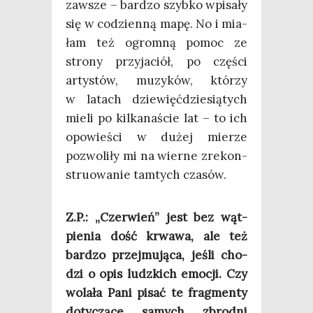
zawsze – bar­dzo szyb­ko wpi­sa­ły
się w codzien­ną mapę. No i mia­
łam też ogrom­ną pomoc ze
stro­ny przy­ja­ciół, po czę­ści
arty­stów, muzy­ków, któ­rzy
w latach dzie­więć­dzie­sią­tych
mie­li po kil­ka­na­ście lat – to ich
opo­wie­ści w dużej mie­rze
pozwo­li­ły mi na wier­ne zre­kon­
stru­owa­nie tam­tych czasów.
Z.P.: „Czer­wień” jest bez wąt­
pie­nia dość krwa­wa, ale też
bar­dzo przej­mu­ją­ca, jeśli cho­
dzi o opis ludz­kich emo­cji. Czy
wola­ła Pani pisać te frag­men­ty
doty­czą­ce samych zbrod­ni