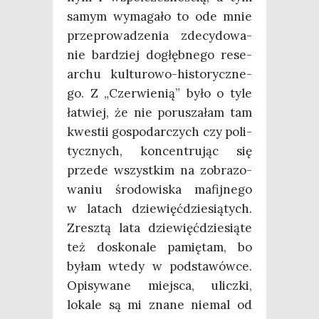
samym wyma­ga­ło to ode mnie
prze­pro­wa­dze­nia zde­cy­do­wa­
nie bar­dziej dogłęb­ne­go rese­
ar­chu kul­tu­ro­wo-histo­rycz­ne­
go. Z „Czer­wie­nią” było o tyle
łatwiej, że nie poru­sza­łam tam
kwe­stii gospo­dar­czych czy poli­
tycz­nych, kon­cen­tru­jąc się
przede wszyst­kim na zobra­zo­
wa­niu śro­do­wi­ska mafij­ne­go
w latach dzie­więć­dzie­sią­tych.
Zresz­tą lata dzie­więć­dzie­sią­te
też dosko­na­le pamię­tam, bo
byłam wte­dy w pod­sta­wów­ce.
Opi­sy­wa­ne miej­sca, ulicz­ki,
loka­le są mi zna­ne nie­mal od