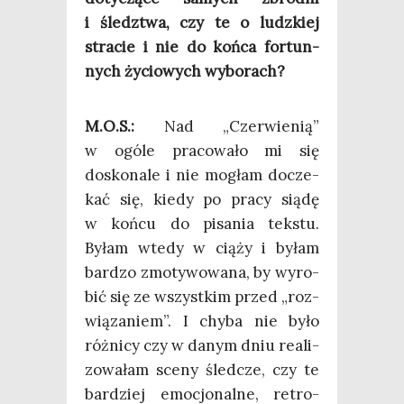
i śledz­twa, czy te o ludz­kiej
stra­cie i nie do koń­ca for­tun­
nych życio­wych wyborach?
M.O.S.:
Nad „Czer­wie­nią”
w ogó­le pra­co­wa­ło mi się
dosko­na­le i nie mogłam docze­
kać się, kie­dy po pra­cy sią­dę
w koń­cu do pisa­nia tek­stu.
Byłam wte­dy w cią­ży i byłam
bar­dzo zmo­ty­wo­wa­na, by wyro­
bić się ze wszyst­kim przed „roz­
wią­za­niem”. I chy­ba nie było
róż­ni­cy czy w danym dniu reali­
zo­wa­łam sce­ny śled­cze, czy te
bar­dziej emo­cjo­nal­ne, retro­