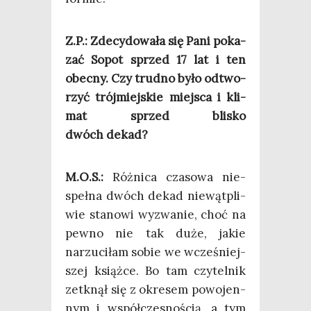
Z.P.:
Zde­cy­do­wa­ła się Pani poka­
zać Sopot sprzed 17 lat i ten
obec­ny. Czy trud­no było odtwo­
rzyć trój­miej­skie miej­sca i kli­
mat sprzed bli­sko
dwóch dekad?
M.O.S.:
Róż­ni­ca cza­so­wa nie­
speł­na dwóch dekad nie­wąt­pli­
wie sta­no­wi wyzwa­nie, choć na
pew­no nie tak duże, jakie
narzu­ci­łam sobie we wcze­śniej­
szej książ­ce. Bo tam czy­tel­nik
zetknął się z okre­sem powo­jen­
nym i współ­cze­sno­ścią, a tym