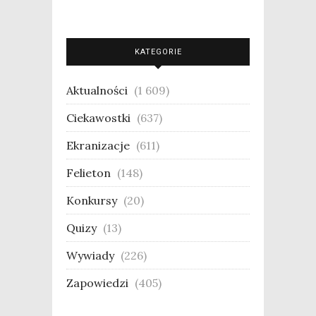
KATEGORIE
Aktualności
(1 609)
Ciekawostki
(637)
Ekranizacje
(611)
Felieton
(148)
Konkursy
(20)
Quizy
(13)
Wywiady
(226)
Zapowiedzi
(405)