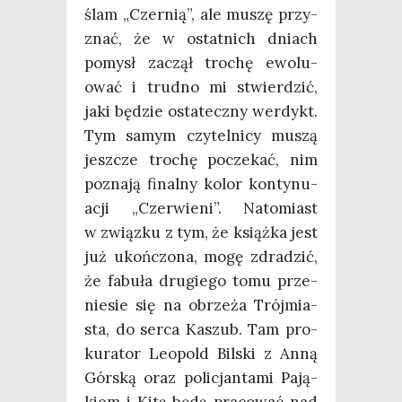
ślam „Czer­nią”, ale muszę przy­
znać, że w ostat­nich dniach
pomysł zaczął tro­chę ewo­lu­
ować i trud­no mi stwier­dzić,
jaki będzie osta­tecz­ny wer­dykt.
Tym samym czy­tel­ni­cy muszą
jesz­cze tro­chę pocze­kać, nim
pozna­ją final­ny kolor kon­ty­nu­
acji „Czer­wie­ni”. Nato­miast
w związ­ku z tym, że książ­ka jest
już ukoń­czo­na, mogę zdra­dzić,
że fabu­ła dru­gie­go tomu prze­
nie­sie się na obrze­ża Trój­mia­
sta, do ser­ca Kaszub. Tam pro­
ku­ra­tor Leopold Bil­ski z Anną
Gór­ską oraz poli­cjan­ta­mi Pają­
kiem i Kitą będą pra­co­wać nad