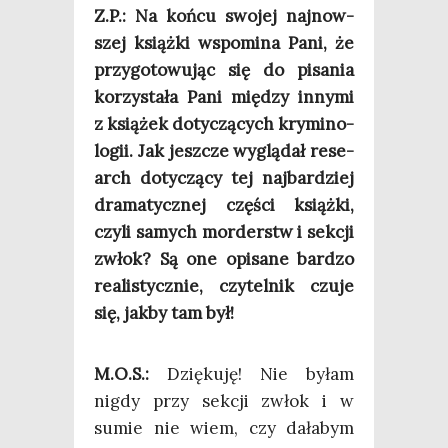
Z.P.: Na koń­cu swo­jej naj­now­
szej książ­ki wspo­mi­na Pani, że
przy­go­to­wu­jąc się do pisa­nia
korzy­sta­ła Pani mię­dzy inny­mi
z ksią­żek doty­czą­cych kry­mi­no­
lo­gii. Jak jesz­cze wyglą­dał rese­
arch doty­czą­cy tej naj­bar­dziej
dra­ma­tycz­nej czę­ści książ­ki,
czy­li samych mor­derstw i sek­cji
zwłok? Są one opi­sa­ne bar­dzo
reali­stycz­nie, czy­tel­nik czu­je
się, jak­by tam był!
M.O.S.:
Dzię­ku­ję! Nie byłam
nigdy przy sek­cji zwłok i w
sumie nie wiem, czy dała­bym