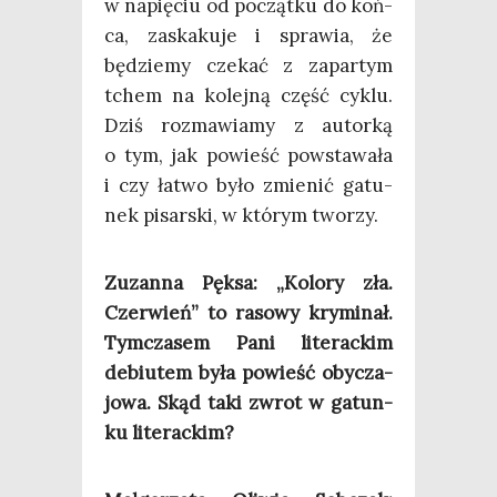
w napię­ciu od począt­ku do koń­
ca, zaska­ku­je i spra­wia, że
będzie­my cze­kać z zapar­tym
tchem na kolej­ną część cyklu.
Dziś roz­ma­wia­my z autor­ką
o tym, jak powieść powsta­wa­ła
i czy łatwo było zmie­nić gatu­
nek pisar­ski, w któ­rym tworzy.
Zuzan­na Pęk­sa: „Kolo­ry zła.
Czer­wień” to raso­wy kry­mi­nał.
Tym­cza­sem Pani lite­rac­kim
debiu­tem była powieść oby­cza­
jo­wa. Skąd taki zwrot w gatun­
ku literackim?