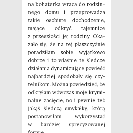
na boha­ter­ka wra­ca do rodzin­
ne­go domu i prze­pro­wa­dza
takie oso­bi­ste docho­dze­nie,
mają­ce odkryć tajem­ni­ce
z prze­szło­ści jej rodzi­ny. Oka­
za­ło się, że na tej płasz­czyź­nie
pora­dzi­łam sobie wyjąt­ko­wo
dobrze i to wła­śnie te śled­cze
dzia­ła­nia dyna­mi­zu­ją­ce powieść
naj­bar­dziej spodo­ba­ły się czy­
tel­ni­kom. Moż­na powie­dzieć, że
odkry­łam wów­czas moje kry­mi­
nal­ne zacię­cie, no i pew­nie też
jakąś śled­czą smy­kał­kę, któ­rą
posta­no­wi­łam wyko­rzy­stać
w bar­dziej spre­cy­zo­wa­nej
formie.