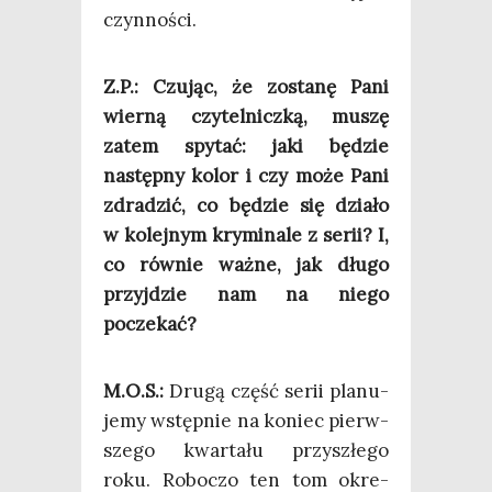
czynności.
Z.P.: Czu­jąc, że zosta­nę Pani
wier­ną czy­tel­nicz­ką, muszę
zatem spy­tać: jaki będzie
następ­ny kolor i czy może Pani
zdra­dzić, co będzie się dzia­ło
w kolej­nym kry­mi­na­le z serii? I,
co rów­nie waż­ne, jak dłu­go
przyj­dzie nam na nie­go
poczekać?
M.O.S.:
Dru­gą część serii pla­nu­
je­my wstęp­nie na koniec pierw­
sze­go kwar­ta­łu przy­szłe­go
roku. Robo­czo ten tom okre­