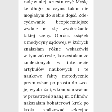
radę w niej uczest­ni­czyć. Myślę,
że dłu­go po czymś takim nie
mogła­bym do sie­bie dojść. Zde­
cy­do­wa­nie bez­piecz­niej­sze
wyda­je mi się wyobra­ża­nie
takiej sce­ny. Oprócz ksią­żek
z medy­cy­ny sądo­wej, w któ­rych
zna­la­złam róż­ne wska­zów­ki
w tym zakre­sie, korzy­sta­łam ze
zna­le­zio­nych w inter­ne­cie
arty­ku­łów nauko­wych. I te
nauko­we fak­ty meto­dycz­nie
prze­nio­słam po pro­stu do swo­
jej wyobraź­ni, wkom­po­no­wa­łam
w prze­strzeń zna­ną mi z fil­mów,
naka­za­łam boha­te­ro­wi krok po
kro­ku reali­zo­wać sek­cyj­ne