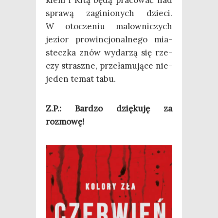
spra­wą zagi­nio­nych dzie­ci.
W oto­cze­niu malow­ni­czych
jezior pro­win­cjo­nal­ne­go mia­
stecz­ka znów wyda­rzą się rze­
czy strasz­ne, prze­ła­mu­ją­ce nie­
je­den temat tabu.
Z.P.: Bar­dzo dzię­ku­ję za
rozmowę!