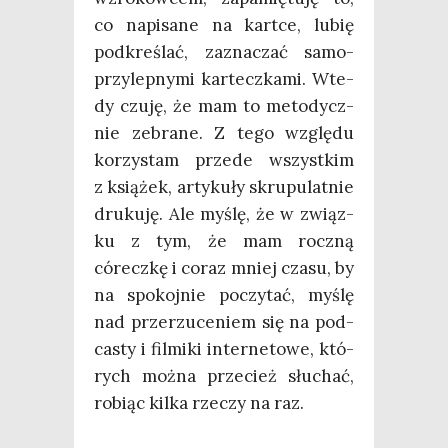
co napi­sa­ne na kart­ce, lubię
pod­kre­ślać, zazna­czać samo­
przy­lep­ny­mi kar­tecz­ka­mi. Wte­
dy czu­ję, że mam to meto­dycz­
nie zebra­ne. Z tego wzglę­du
korzy­stam przede wszyst­kim
z ksią­żek, arty­ku­ły skru­pu­lat­nie
dru­ku­ję. Ale myślę, że w związ­
ku z tym, że mam rocz­ną
córecz­kę i coraz mniej cza­su, by
na spo­koj­nie poczy­tać, myślę
nad prze­rzu­ce­niem się na pod­
ca­sty i fil­mi­ki inter­ne­to­we, któ­
rych moż­na prze­cież słu­chać,
robiąc kil­ka rze­czy na raz.