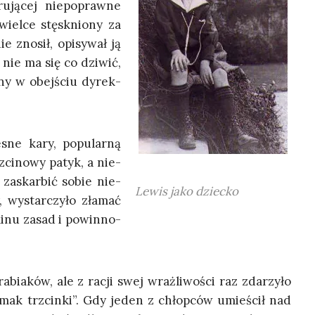
ją­cej nie­po­praw­ne
iel­ce stę­sk­nio­ny za
 zno­sił, opi­sy­wał ją
 nie ma się co dzi­wić,
­ny w obej­ściu dyrek­
sne kary, popu­lar­ną
zci­no­wy patyk, a nie­
 zaskar­bić sobie nie­
Lewis jako dziecko
, wystar­czy­ło zła­mać
i­nu zasad i powin­no­
­bia­ków, ale z racji swej wraż­li­wo­ści raz zda­rzy­ło
mak trzcin­ki”. Gdy jeden z chłop­ców umie­ścił nad