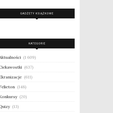
GADŻETY KSIĄŻKOWE
KATEGORIE
Aktualności
(1 609)
Ciekawostki
(637)
Ekranizacje
(611)
Felieton
(148)
Konkursy
(20)
Quizy
(13)