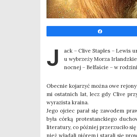
Udo­stęp­nij
J
ack – Cli­ve Sta­ples – Lewis ur
u wybrze­ży Morza Irlandz­kie­g
noc­nej – Bel­fa­ście – w rodzi­
Obec­nie koja­rzyć moż­na owe rejo­ny z 
mi ostat­nich lat, lecz gdy Cli­ve prz
wyra­zi­sta kraina.
Jego ojciec parał się zawo­dem praw
była cór­ką pro­te­stanc­kie­go ducho
lite­ra­tu­ry, co póź­niej prze­rzu­ci­ło 
nież wła­da­li pió­rem i sta­ra­li się p