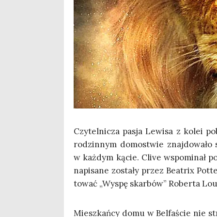
Czy­tel­ni­cza pasja Lewi­sa z kolei 
rodzin­nym domo­stwie znaj­do­wa­ło się
w każ­dym kącie. Cli­ve wspo­mi­nał pot
napi­sa­ne zosta­ły przez Beatrix Pot­
to­wać „Wyspę skar­bów” Rober­ta Lo
Miesz­kań­cy domu w Bel­fa­ście nie str