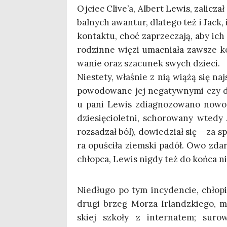
Ojciec Clive’a, Albert Lewis, zali­cz
bal­nych awan­tur, dla­te­go też i Jack,
kon­tak­tu, choć zaprze­cza­ją, aby ich
rodzin­ne wię­zi umac­nia­ła zawsze ko
wa­nie oraz sza­cu­nek swych dzieci.
Nie­ste­ty, wła­śnie z nią wią­żą się na
powo­do­wa­ne jej nega­tyw­ny­mi czy d
u pani Lewis zdia­gno­zo­wa­no nowo­
dzie­się­cio­let­ni, scho­ro­wa­ny wte­
roz­sa­dzał ból), dowie­dział się – za s
ra opu­ści­ła ziem­ski padół. Owo zda
chłop­ca, Lewis nigdy też do koń­ca ni
Nie­dłu­go po tym incy­den­cie, chło­
dru­gi brzeg Morza Irlandz­kie­go, mi
skiej szko­ły z inter­na­tem; suro­w