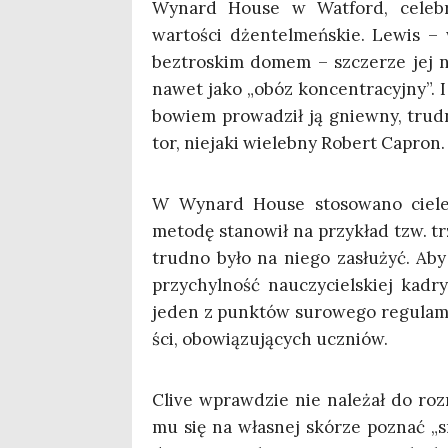
Wynard House w Wat­ford, cele­bru­
war­to­ści dżen­tel­meń­skie. Lewis – w
bez­tro­skim domem – szcze­rze jej nie
nawet jako „obóz kon­cen­tra­cyj­ny”. I
bowiem pro­wa­dził ją gniew­ny, trud
tor, nie­ja­ki wie­leb­ny Robert Capron.
W Wynard House sto­so­wa­no cie­le­
meto­dę sta­no­wił na przy­kład tzw. tr
trud­no było na nie­go zasłu­żyć. Aby
przy­chyl­ność nauczy­ciel­skiej kadry
jeden z punk­tów suro­we­go regu­la­m
ści, obo­wią­zu­ją­cych uczniów.
Cli­ve wpraw­dzie nie nale­żał do roz­ra
mu się na wła­snej skó­rze poznać „s