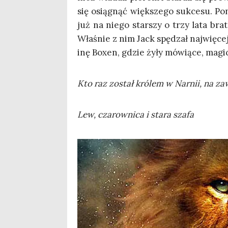
się osią­gnąć więk­sze­go suk­ce­su. Po
już na nie­go star­szy o trzy lata bra
Wła­śnie z nim Jack spę­dzał naj­wię­ce
inę Boxen, gdzie żyły mówią­ce, magi
Kto raz został kró­lem w Narnii, na z
Lew, cza­row­ni­ca i sta­ra szafa