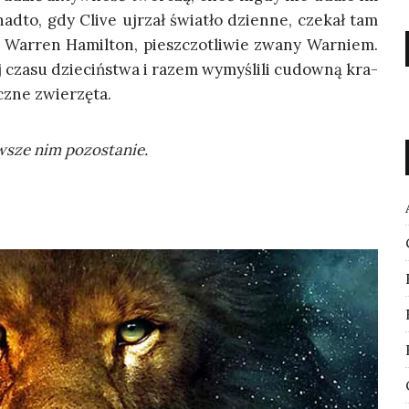
nad­to, gdy Cli­ve ujrzał świa­tło dzien­ne, cze­kał tam
t War­ren Hamil­ton, piesz­czo­tli­wie zwa­ny War­niem.
j cza­su dzie­ciń­stwa i razem wymy­śli­li cudow­ną kra­
cz­ne zwierzęta.
awsze nim pozostanie.