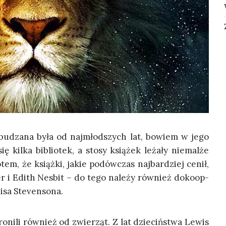
pobu­dza­na była od naj­młod­szych lat, bowiem w jego
 kil­ka biblio­tek, a sto­sy ksią­żek leża­ły nie­mal­że
em, że książ­ki, jakie pod­ów­czas naj­bar­dziej cenił,
ter i Edith Nes­bit – do tego nale­ży rów­nież doko­op­
uisa Stevensona.
o­ni­li rów­nież od zwie­rząt. Z lat dzie­ciń­stwa Lewis