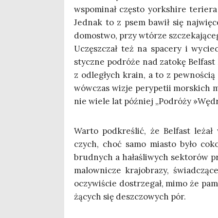
wspo­mi­nał czę­sto york­shi­re terie
Jed­nak to z psem bawił się naj­wię­ce
domo­stwo, przy wtó­rze szcze­ka­ją­ce
Uczęsz­czał też na spa­ce­ry i wyciec
stycz­ne podró­że nad zato­kę Bel­fast L
z odle­głych kra­in, a to z pew­no­ści
wów­czas wizje pery­pe­tii mor­skich m
nie wie­le lat póź­niej „Podró­ży »Węd
War­to pod­kre­ślić, że Bel­fast leża
czych, choć samo mia­sto było cokol
brud­nych a hała­śli­wych sek­to­rów pr
malow­ni­cze kra­jo­bra­zy, świad­czą
oczy­wi­ście dostrze­gał, mimo że pam
żą­cych się desz­czo­wych pór.