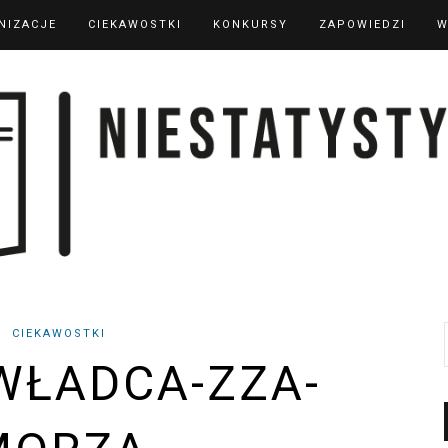
NIZACJE
CIEKAWOSTKI
KONKURSY
ZAPOWIEDZI
W
CIEKAWOSTKI
 WŁADCA-ZZA-