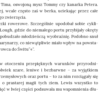
­ra Tima, oswo­jo­ną mysz Tom­my czy kanar­ka Pete­ra.
j, wca­le czę­sto zaś w ber­ka, ucie­ka­jąc przez całe
­go zwierzęcia.
z­ki rowe­ro­we. Szcze­gól­nie upodo­bał sobie cykli­
ough, gdzie do nie­ma­łe­go por­tu przy­bi­ja­ły okrę­ty
ą pobu­dza­ło mło­dzień­czą wyobraź­nię. Podob­no snuł
ary­na­rzy, co nie­wąt­pli­wie mia­ło wpływ na powsta­
row­ca do Świtu”«”.
ł w oto­cze­niu prze­pięk­nych warun­ków przy­rod­ni­
­wiek sza­re, leni­we i bez­barw­ne – za wyjąt­kiem
ze­my­sło­wych oraz por­tu – to za nim roz­cią­ga­ły się
­ce o pra­sta­rej magii tych ziem. Lewis wszyst­ko to
ięć w lwiej czę­ści pod­su­wa­ła mu wspo­mnie­nia dłu­