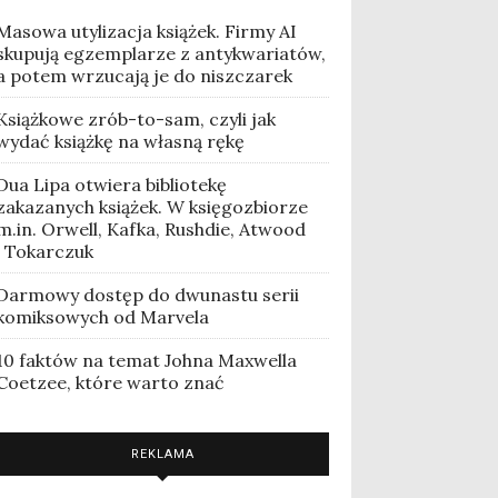
Masowa utylizacja książek. Firmy AI
skupują egzemplarze z antykwariatów,
a potem wrzucają je do niszczarek
Książkowe zrób-to-sam, czyli jak
wydać książkę na własną rękę
Dua Lipa otwiera bibliotekę
zakazanych książek. W księgozbiorze
m.in. Orwell, Kafka, Rushdie, Atwood
i Tokarczuk
Darmowy dostęp do dwunastu serii
komiksowych od Marvela
10 faktów na temat Johna Maxwella
Coetzee, które warto znać
REKLAMA