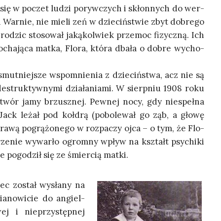
ał się w poczet ludzi poryw­czych i skłon­nych do wer­
 i War­nie, nie mie­li zeń w dzie­ciń­stwie zbyt dobre­go
 rodzic sto­so­wał jaką­kol­wiek prze­moc fizycz­ną. Ich
cha­ją­ca mat­ka, Flo­ra, któ­ra dba­ła o dobre wycho­
j­smut­niej­sze wspo­mnie­nia z dzie­ciń­stwa, acz nie są
estruk­tyw­ny­mi dzia­ła­nia­mi. W sierp­niu 1908 roku
twór jamy brzusz­nej. Pew­nej nocy, gdy nie­speł­na
dy Jack leżał pod koł­drą (pobo­le­wał go ząb, a gło­wę
pra­wą pogrą­żo­ne­go w roz­pa­czy ojca – o tym, że Flo­
­rze­nie wywar­ło ogrom­ny wpływ na kształt psy­chi­ki
e pogo­dził się ze śmier­cią matki.
piec został wysła­ny na
a­no­wi­cie do angiel­
ej i nie­przy­stęp­nej