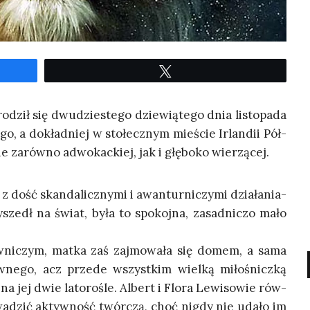
Twe­etuj
o­dził się dwu­dzie­ste­go dzie­wią­te­go dnia listo­pa­da
o, a dokład­niej w sto­łecz­nym mie­ście Irlan­dii Pół­
nie zarów­no adwo­kac­kiej, jak i głę­bo­ko wierzącej.
dość skan­da­licz­ny­mi i awan­tur­ni­czy­mi dzia­ła­nia­
y­szedł na świat, była to spo­koj­na, zasad­ni­czo mało
­ni­czym, mat­ka zaś zaj­mo­wa­ła się domem, a sama
w­ne­go, acz przede wszyst­kim wiel­ką miło­śnicz­ką
się na jej dwie lato­ro­śle. Albert i Flo­ra Lewi­so­wie rów­
ro­wa­dzić aktyw­ność twór­czą, choć nigdy nie uda­ło im