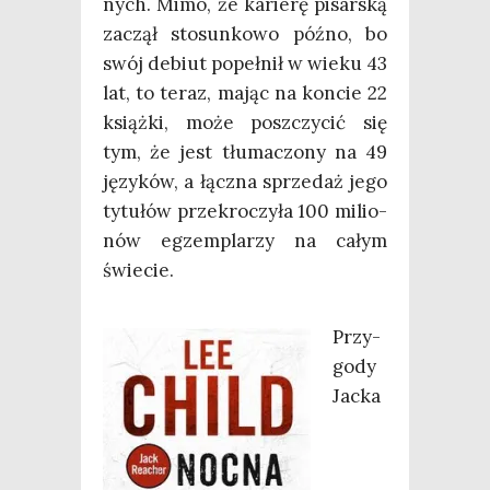
nych. Mimo, że karie­rę pisar­ską
zaczął sto­sun­ko­wo póź­no, bo
swój debiut popeł­nił w wie­ku 43
lat, to teraz, mając na kon­cie 22
książ­ki, może poszczy­cić się
tym, że jest tłu­ma­czo­ny na 49
języ­ków, a łącz­na sprze­daż jego
tytu­łów prze­kro­czy­ła 100 milio­
nów egzem­pla­rzy na całym
świecie.
Przy­
go­dy
Jac­ka