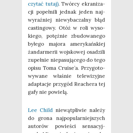
czy­tać tutaj)
. Twór­cy ekra­ni­za­
cji popeł­ni­li jed­nak jeden naj­
wy­raź­niej nie­wy­ba­czal­ny błąd
castin­go­wy. Otóż w roli wyso­
kie­go, potęż­nie zbu­do­wa­ne­go
byłe­go majo­ra ame­ry­kań­skiej
żan­dar­me­rii woj­sko­wej osa­dzi­li
zupeł­nie nie­pa­su­ją­ce­go do tego
opi­su Toma Cruise’a. Przy­go­to­
wy­wa­ne wła­śnie tele­wi­zyj­ne
adap­ta­cje przy­gód Reache­ra tej
gafy nie powielą.
Lee Child
nie­wąt­pli­wie nale­ży
do gro­na naj­po­pu­lar­niej­szych
auto­rów powie­ści sen­sa­cyj­