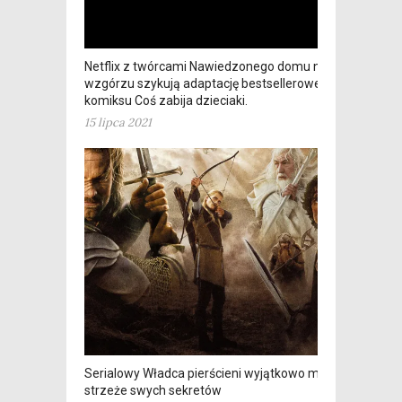
Netflix z twórcami Nawiedzonego domu na
wzgórzu szykują adaptację bestsellerowego
komiksu Coś zabija dzieciaki.
15 lipca 2021
Serialowy Władca pierścieni wyjątkowo mocno
strzeże swych sekretów