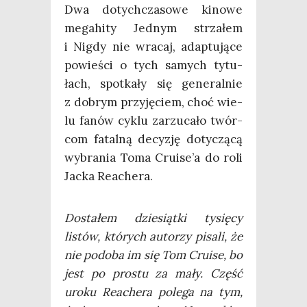
Dwa dotych­cza­so­we kino­we
mega­hi­ty Jed­nym strza­łem
i Nigdy nie wra­caj, adap­tu­ją­ce
powie­ści o tych samych tytu­
łach, spo­tka­ły się gene­ral­nie
z dobrym przy­ję­ciem, choć wie­
lu fanów cyklu zarzu­ca­ło twór­
com fatal­ną decy­zję doty­czą­cą
wybra­nia Toma Cruise’a do roli
Jac­ka Reachera.
Dosta­łem dzie­siąt­ki tysię­cy
listów, któ­rych auto­rzy pisa­li, że
nie podo­ba im się Tom Cru­ise, bo
jest po pro­stu za mały. Część
uro­ku Reache­ra pole­ga na tym,