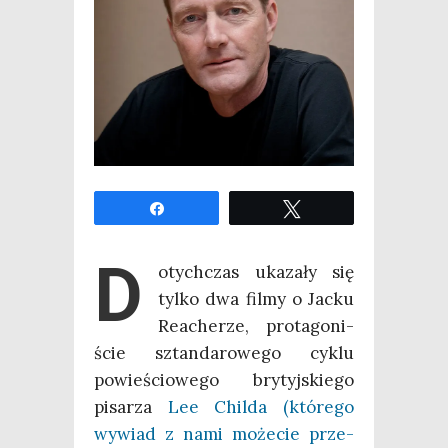
Udo­stęp­nij
Twe­etuj
D
otych­czas uka­za­ły się
tyl­ko dwa fil­my o Jac­ku
Reache­rze, pro­ta­go­ni­
ście sztan­da­ro­we­go cyklu
powie­ścio­we­go bry­tyj­skie­go
pisa­rza
Lee Chil­da (któ­re­go
wywiad z nami może­cie prze­