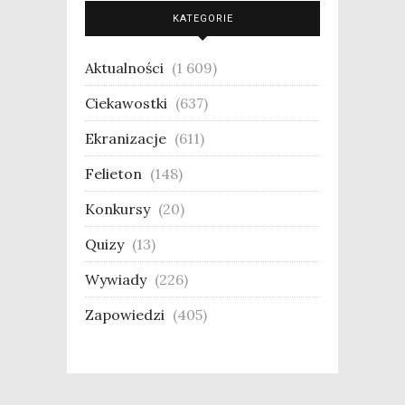
KATEGORIE
Aktualności
(1 609)
Ciekawostki
(637)
Ekranizacje
(611)
Felieton
(148)
Konkursy
(20)
Quizy
(13)
Wywiady
(226)
Zapowiedzi
(405)