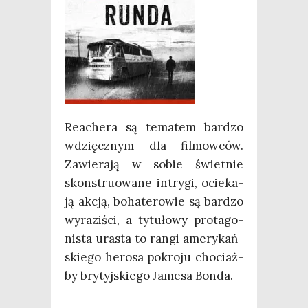
Reache­ra są tema­tem bar­dzo
wdzięcz­nym dla fil­mow­ców.
Zawie­ra­ją w sobie świet­nie
skon­stru­owa­ne intry­gi, ocie­ka­
ją akcją, boha­te­ro­wie są bar­dzo
wyra­zi­ści, a tytu­ło­wy pro­ta­go­
ni­sta ura­sta to ran­gi ame­ry­kań­
skie­go hero­sa pokro­ju cho­ciaż­
by bry­tyj­skie­go Jame­sa Bonda.