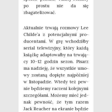
po pro­stu nie da się
zbagatelizować.
Aktu­al­nie trwa­ją roz­mo­wy Lee
Childe’a z poten­cjal­ny­mi pro­
du­cen­ta­mi. W grę wcho­dził­by
serial tele­wi­zyj­ny, któ­ry każ­dą
książ­kę adap­to­wał­by na trwa­ją­
cy 10–12 godzin sezon. Pisarz
ma nadzie­ję, że wszyst­kie umo­
wy zosta­ną dopię­te naj­póź­niej
w listo­pa­dzie. Wte­dy też pew­
nie będzie­my racze­ni kolej­ny­mi
szcze­gó­ła­mi. Może­my mieć jed­
nak pew­ność, że tym razem
Jack Reacher na ekra­nie będzie