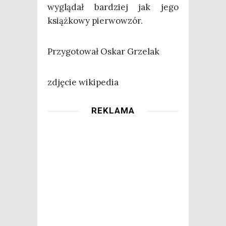
wyglą­dał bar­dziej jak jego
książ­ko­wy pierwowzór.
Przy­go­to­wał Oskar Grzelak
zdję­cie wikipedia
REKLAMA