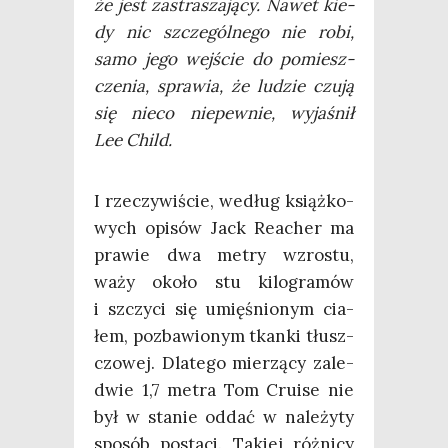
że jest zastra­sza­ją­cy. Nawet kie­
dy nic szcze­gól­ne­go nie robi,
samo jego wej­ście do pomiesz­
cze­nia, spra­wia, że ludzie czu­ją
się nie­co nie­pew­nie, wyja­śnił
Lee Child.
I rze­czy­wi­ście, według książ­ko­
wych opi­sów Jack Reacher ma
pra­wie dwa metry wzro­stu,
waży oko­ło stu kilo­gra­mów
i szczy­ci się umię­śnio­nym cia­
łem, pozba­wio­nym tkan­ki tłusz­
czo­wej. Dla­te­go mie­rzą­cy zale­
d­wie 1,7 metra Tom Cru­ise nie
był w sta­nie oddać w nale­ży­ty
spo­sób posta­ci. Takiej róż­ni­cy