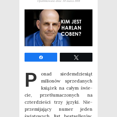
Opublikowano dnia: 30 marca 2018
Udo­stęp­nij
Twe­etuj
P
onad sie­dem­dzie­siąt
milio­nów sprze­da­nych
ksią­żek na całym świe­
cie, prze­tłu­ma­czo­nych na
czter­dzie­ści trzy języ­ki. Nie­
prze­mi­ja­ją­cy numer jeden
świa­to­wych list best­sel­le­rów,