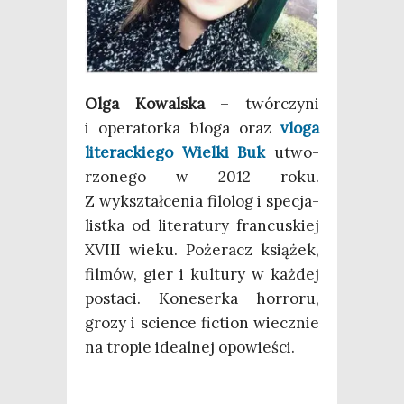
Olga Kowal­ska
– twór­czy­ni
i ope­ra­tor­ka blo­ga oraz
vlo­ga
lite­rac­kie­go Wiel­ki Buk
utwo­
rzo­ne­go w 2012 roku.
Z wykształ­ce­nia filo­log i spe­cja­
list­ka od lite­ra­tu­ry fran­cu­skiej
XVIII wie­ku. Poże­racz ksią­żek,
fil­mów, gier i kul­tu­ry w każ­dej
posta­ci. Kone­ser­ka hor­ro­ru,
gro­zy i scien­ce fic­tion wiecz­nie
na tro­pie ide­al­nej opowieści.