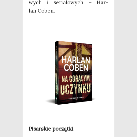
wych i seria­lo­wych – Har­
lan Coben.
Pisar­skie początki