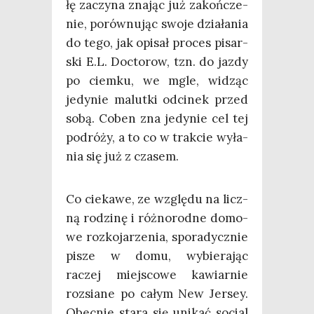
łę zaczy­na zna­jąc już zakoń­cze­
nie, porów­nu­jąc swo­je dzia­ła­nia
do tego, jak opi­sał pro­ces pisar­
ski E.L. Docto­row, tzn. do jaz­dy
po ciem­ku, we mgle, widząc
jedy­nie malut­ki odci­nek przed
sobą. Coben zna jedy­nie cel tej
podró­ży, a to co w trak­cie wyła­
nia się już z czasem.
Co cie­ka­we, ze wzglę­du na licz­
ną rodzi­nę i róż­no­rod­ne domo­
we roz­ko­ja­rze­nia, spo­ra­dycz­nie
pisze w domu, wybie­ra­jąc
raczej miej­sco­we kawiar­nie
roz­sia­ne po całym New Jer­sey.
Obec­nie sta­ra się uni­kać social