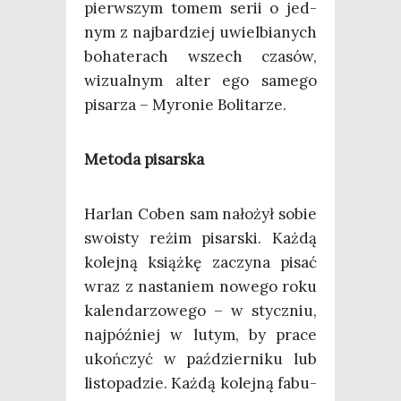
pierw­szym tomem serii o jed­
nym z naj­bar­dziej uwiel­bia­nych
boha­te­rach wszech cza­sów,
wizu­al­nym alter ego same­go
pisa­rza – Myro­nie Bolitarze.
Meto­da pisarska
Har­lan Coben sam nało­żył sobie
swo­isty reżim pisar­ski. Każ­dą
kolej­ną książ­kę zaczy­na pisać
wraz z nasta­niem nowe­go roku
kalen­da­rzo­we­go – w stycz­niu,
naj­póź­niej w lutym, by pra­ce
ukoń­czyć w paź­dzier­ni­ku lub
listo­pa­dzie. Każ­dą kolej­ną fabu­