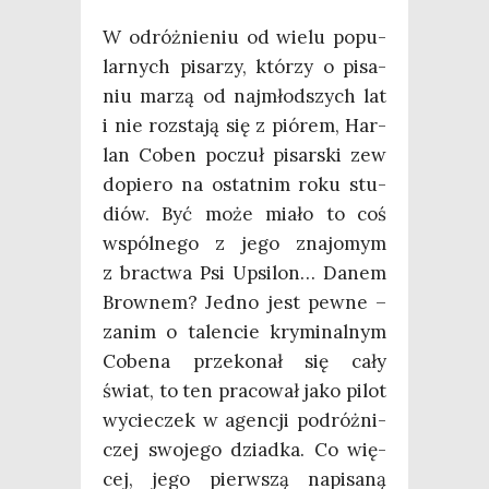
W odróż­nie­niu od wie­lu popu­
lar­nych pisa­rzy, któ­rzy o pisa­
niu marzą od naj­młod­szych lat
i nie roz­sta­ją się z pió­rem, Har­
lan Coben poczuł pisar­ski zew
dopie­ro na ostat­nim roku stu­
diów. Być może mia­ło to coś
wspól­ne­go z jego zna­jo­mym
z brac­twa Psi Upsi­lon… Danem
Brow­nem? Jed­no jest pew­ne –
zanim o talen­cie kry­mi­nal­nym
Cobe­na prze­ko­nał się cały
świat, to ten pra­co­wał jako pilot
wycie­czek w agen­cji podróż­ni­
czej swo­je­go dziad­ka. Co wię­
cej, jego pierw­szą napi­sa­ną