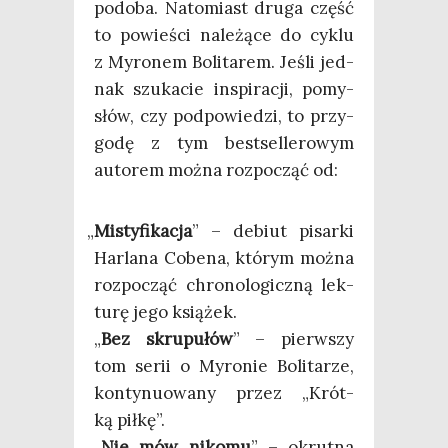
podo­ba. Nato­miast dru­ga część
to powie­ści nale­żą­ce do cyklu
z Myro­nem Boli­ta­rem. Jeśli jed­
nak szu­ka­cie inspi­ra­cji, pomy­
słów, czy pod­po­wie­dzi, to przy­
go­dę z tym best­sel­le­ro­wym
auto­rem moż­na roz­po­cząć od:
„
Misty­fi­ka­cja
” – debiut pisar­ki
Har­la­na Cobe­na, któ­rym moż­na
roz­po­cząć chro­no­lo­gicz­ną lek­
tu­rę jego książek.
„
Bez skru­pu­łów
” – pierw­szy
tom serii o Myro­nie Boli­ta­rze,
kon­ty­nu­owa­ny przez „Krót­
ką piłkę”.
„
Nie mów niko­mu
” – okrut­na