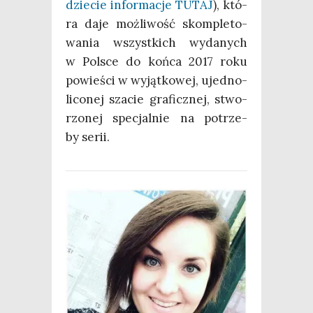
dzie­cie infor­ma­cje TUTAJ
), któ­
ra daje moż­li­wość skom­ple­to­
wa­nia wszyst­kich wyda­nych
w Pol­sce do koń­ca 2017 roku
powie­ści w wyjąt­ko­wej, ujed­no­
li­co­nej sza­cie gra­ficz­nej, stwo­
rzo­nej spe­cjal­nie na potrze­
by serii.