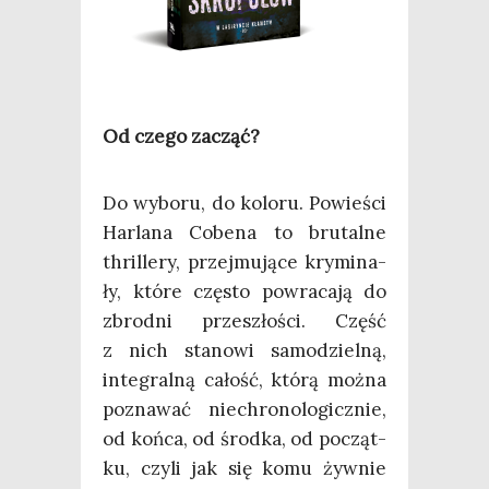
Od cze­go zacząć?
Do wybo­ru, do kolo­ru. Powie­ści
Har­la­na Cobe­na to bru­tal­ne
thril­le­ry, przej­mu­ją­ce kry­mi­na­
ły, któ­re czę­sto powra­ca­ją do
zbrod­ni prze­szło­ści. Część
z nich sta­no­wi samo­dziel­ną,
inte­gral­ną całość, któ­rą moż­na
pozna­wać nie­chro­no­lo­gicz­nie,
od koń­ca, od środ­ka, od począt­
ku, czy­li jak się komu żyw­nie