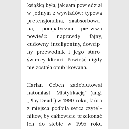
książ­ką była, jak sam powie­dział
w jed­nym z wywia­dów: typo­wa
pre­ten­sjo­nal­na, zaab­sor­bo­wa­
na, pom­pa­tycz­na pierw­sza
powieść: napraw­dę faj­ny,
cudow­ny, inte­li­gent­ny, dow­cip­
ny prze­wod­nik i jego sta­ro­
świec­cy klien­ci. Powieść nigdy
nie zosta­ła opublikowana.
Har­lan Coben zade­biu­to­wał
nato­miast „Misty­fi­ka­cją” (ang.
„Play Dead”) w 1990 roku, któ­ra
z miej­sca pod­bi­ła ser­ca czy­tel­
ni­ków, by cał­ko­wi­cie prze­ko­nać
ich do sie­bie w 1995 roku