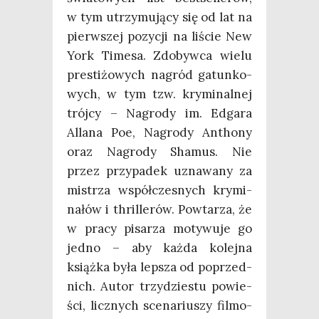
w tym utrzy­mu­ją­cy się od lat na
pierw­szej pozy­cji na liście New
York Time­sa. Zdo­byw­ca wie­lu
pre­sti­żo­wych nagród gatun­ko­
wych, w tym tzw. kry­mi­nal­nej
trój­cy – Nagro­dy im. Edga­ra
Alla­na Poe, Nagro­dy Antho­ny
oraz Nagro­dy Sha­mus. Nie
przez przy­pa­dek uzna­wa­ny za
mistrza współ­cze­snych kry­mi­
na­łów i thril­le­rów. Powta­rza, że
w pra­cy pisa­rza moty­wu­je go
jed­no – aby każ­da kolej­na
książ­ka była lep­sza od poprzed­
nich. Autor trzy­dzie­stu powie­
ści, licz­nych sce­na­riu­szy fil­mo­