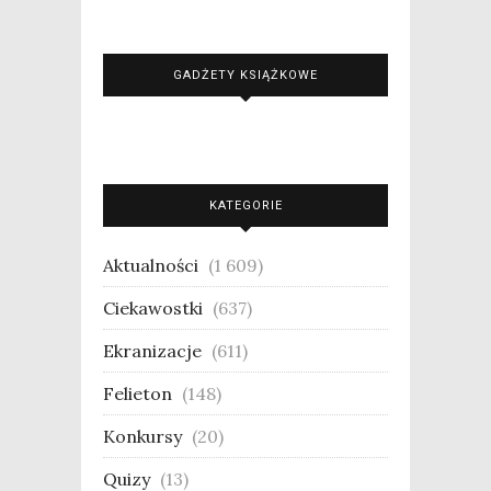
GADŻETY KSIĄŻKOWE
KATEGORIE
Aktualności
(1 609)
Ciekawostki
(637)
Ekranizacje
(611)
Felieton
(148)
Konkursy
(20)
Quizy
(13)