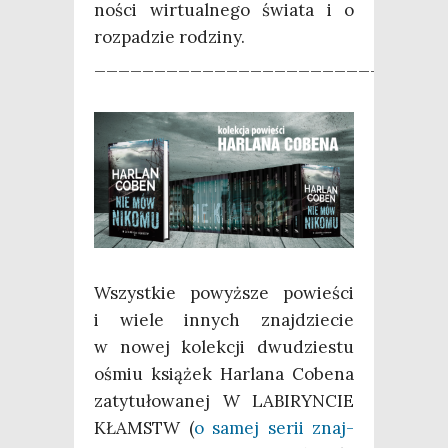
no­ści wir­tu­al­ne­go świa­ta i o
roz­pa­dzie rodziny.
________________________
Wszyst­kie powyż­sze powie­ści
i wie­le innych znaj­dzie­cie
w nowej kolek­cji dwu­dzie­stu
ośmiu ksią­żek Har­la­na Cobe­na
zaty­tu­ło­wa­nej W LABIRYNCIE
KŁAMSTW (
o samej serii znaj­