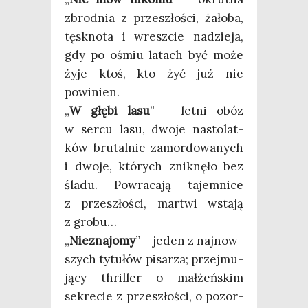
zbrod­nia z prze­szło­ści, żało­ba,
tęsk­no­ta i wresz­cie nadzie­ja,
gdy po ośmiu latach być może
żyje ktoś, kto żyć już nie
powinien.
„
W głę­bi lasu
” – let­ni obóz
w ser­cu lasu, dwo­je nasto­lat­
ków bru­tal­nie zamor­do­wa­nych
i dwo­je, któ­rych znik­nę­ło bez
śla­du. Powra­ca­ją tajem­ni­ce
z prze­szło­ści, mar­twi wsta­ją
z grobu…
„
Nie­zna­jo­my
” – jeden z naj­now­
szych tytu­łów pisa­rza; przej­mu­
ją­cy thril­ler o mał­żeń­skim
sekre­cie z prze­szło­ści, o pozor­