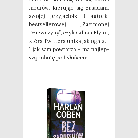
mediów, kie­ru­jąc się zasa­da­mi
swo­jej przy­ja­ciół­ki i autor­ki
best­sel­le­ro­wej „Zagi­nio­nej
Dziew­czy­ny”, czy­li Gil­lian Flynn,
któ­ra Twit­te­ra uni­ka jak ognia.
I jak sam powta­rza – ma naj­lep­
szą robo­tę pod słońcem.