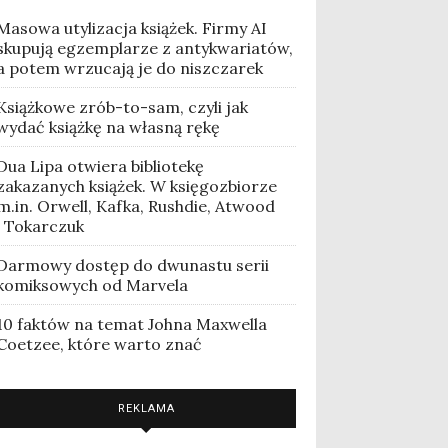
Masowa utylizacja książek. Firmy AI
skupują egzemplarze z antykwariatów,
a potem wrzucają je do niszczarek
Książkowe zrób-to-sam, czyli jak
wydać książkę na własną rękę
Dua Lipa otwiera bibliotekę
zakazanych książek. W księgozbiorze
m.in. Orwell, Kafka, Rushdie, Atwood
i Tokarczuk
Darmowy dostęp do dwunastu serii
komiksowych od Marvela
10 faktów na temat Johna Maxwella
Coetzee, które warto znać
REKLAMA