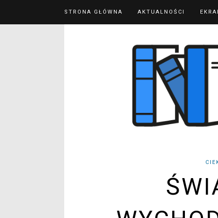
STRONA GŁÓWNA
AKTUALNOŚCI
EKRA
CIE
ŚWI