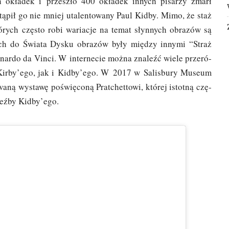
ich okła­dek i prze­szło 400 okła­dek innych pisa­rzy zmarł
­pił go nie mniej uta­len­to­wa­ny Paul Kid­by. Mimo, że staż
tó­rych czę­sto robi waria­cje na temat słyn­nych obra­zów są
nych do Świa­ta Dys­ku obra­zów były mię­dzy inny­mi “Straż
­do da Vin­ci. W inter­ne­cie moż­na zna­leźć wie­le prze­ró­
no Kirby’ego, jak i Kidby’ego. W 2017 w Salis­bu­ry Museum
wa­ną wysta­wę poświę­co­ną Prat­chet­to­wi, któ­rej istot­ną czę­
rzeź­by Kidby’ego.