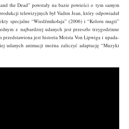
­ny and the Dead” powsta­ły na bazie powie­ści o tym samym
ro­duk­cji tele­wi­zyj­nych był Vadim Jean, któ­ry odpo­wia­dał
k­ty spe­cjal­ne “Wiedź­mi­ko­ła­ja” (2006) i “Kolo­ru magii”
d­nym z naj­bar­dziej uda­nych jest prze­szło trzy­go­dzin­ne
 przed­sta­wio­na jest histo­ria Moista Von Lipwi­ga i upa­da­
ziej uda­nych ani­ma­cji moż­na zali­czyć adap­ta­cję “Muzy­ki