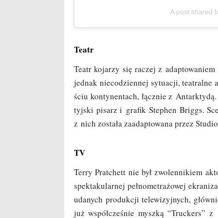
A post sha­red 
Teatr
Teatr koja­rzy się raczej z adap­to­wa­niem 
jed­nak nie­co­dzien­nej sytu­acji, teatral­n
ściu kon­ty­nen­tach, łącz­nie z Antark­ty­dą.
tyj­ski pisarz i gra­fik Ste­phen Briggs. Sce
z nich zosta­ła zaadap­to­wa­na przez Stu­
TV
Ter­ry Prat­chett nie był zwo­len­ni­kiem akt
spek­ta­ku­lar­nej peł­no­me­tra­żo­wej ekra­n
uda­nych pro­duk­cji tele­wi­zyj­nych, głów­
już współ­cze­śnie mysz­ką “Truc­kers” z 