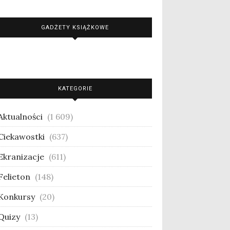
GADŻETY KSIĄŻKOWE
KATEGORIE
Aktualności
(1 609)
Ciekawostki
(637)
Ekranizacje
(611)
Felieton
(148)
Konkursy
(20)
Quizy
(13)