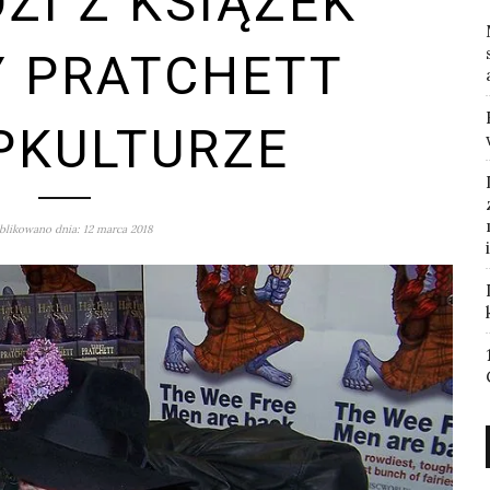
I Z KSIĄŻEK
Y PRATCHETT
PKULTURZE
likowano dnia: 12 marca 2018