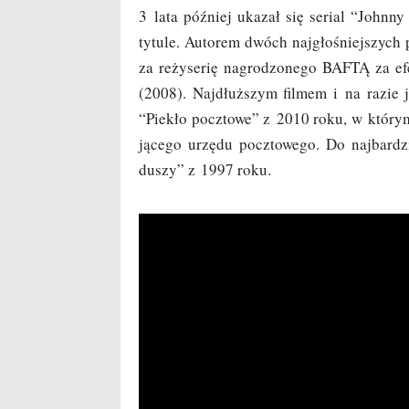
3 lata póź­niej uka­zał się serial “John
tytu­le. Auto­rem dwóch naj­gło­śniej­szych p
za reży­se­rię nagro­dzo­ne­go BAFTĄ za efe
(2008). Naj­dłuż­szym fil­mem i na razie je
“Pie­kło pocz­to­we” z 2010 roku, w któ­rym
ją­ce­go urzę­du pocz­to­we­go. Do naj­bar­d
duszy” z 1997 roku.