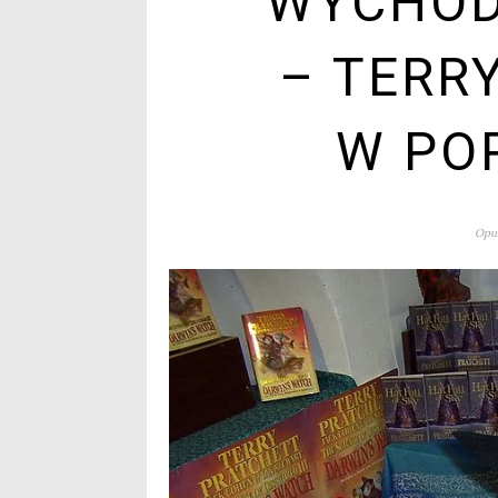
WYCHODZ
– TERR
W PO
Opub