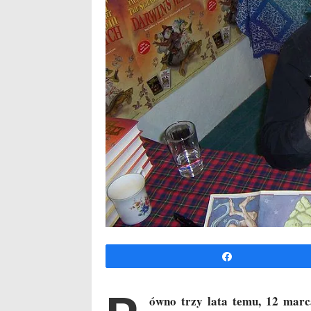
Udo­stęp­nij
ów­no trzy lata temu, 12 mar­c