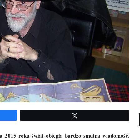
Twe­etuj
a 2015 roku świat obie­gła bar­dzo smut­na wia­do­mość.