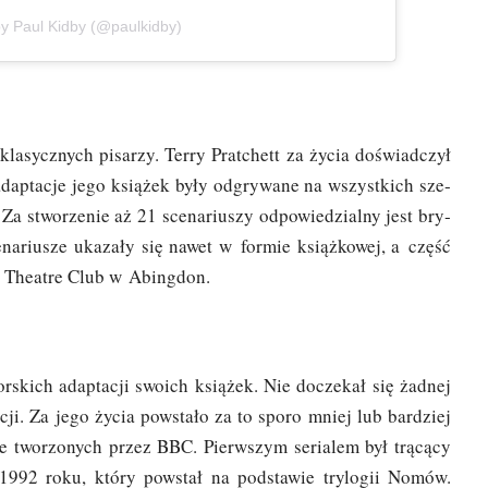
by Paul Kid­by (@paulkidby)
kla­sycz­nych pisa­rzy. Ter­ry Prat­chett za życia doświad­czył
e adap­ta­cje jego ksią­żek były odgry­wa­ne na wszyst­kich sze­
 Za stwo­rze­nie aż 21 sce­na­riu­szy odpo­wie­dzial­ny jest bry­
­na­riu­sze uka­za­ły się nawet w for­mie książ­ko­wej, a część
dio The­atre Club w Abingdon.
or­skich adap­ta­cji swo­ich ksią­żek. Nie docze­kał się żad­nej
i­za­cji. Za jego życia powsta­ło za to spo­ro mniej lub bar­dziej
nie two­rzo­nych przez BBC. Pierw­szym seria­lem był trą­cą­cy
1992 roku, któ­ry powstał na pod­sta­wie try­lo­gii Nomów.