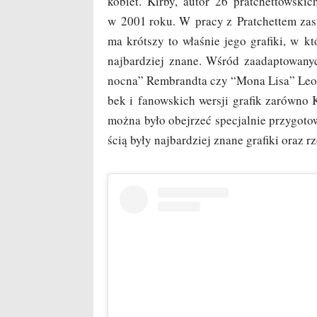
kobiet. Kir­by, autor 26 prat­chet­tow­sk
w 2001 roku. W pra­cy z Prat­chet­tem zastą
ma krót­szy to wła­śnie jego gra­fi­ki, w k
naj­bar­dziej zna­ne. Wśród zaadap­to­wa­
noc­na” Rem­brand­ta czy “Mona Lisa” Leonar
bek i fanow­skich wer­sji gra­fik zarów­
moż­na było obej­rzeć spe­cjal­nie przy­go­to­
ścią były naj­bar­dziej zna­ne gra­fi­ki oraz 