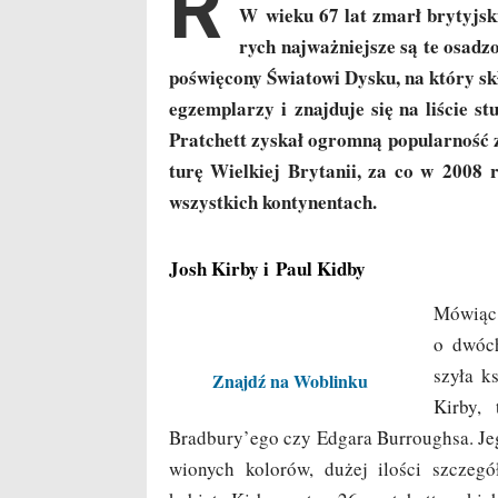
R
W wie­ku 67 lat zmarł bry­tyj­sk
rych naj­waż­niej­sze są te osa­d
poświę­co­ny Świa­to­wi Dys­ku, na któ­ry sk
egzem­pla­rzy i znaj­du­je się na liście stu 
Prat­chett zyskał ogrom­ną popu­lar­ność z
tu­rę Wiel­kiej Bry­ta­nii, za co w 2008 r
wszyst­kich kontynentach.
Josh Kirby i Paul Kidby
Mówiąc 
o dwóch 
szy­ła k
Znajdź na Woblinku
Kir­by,
Bradbury’ego czy Edga­ra Bur­ro­ugh­sa. Jego 
wio­nych kolo­rów, dużej ilo­ści szcze­gó­