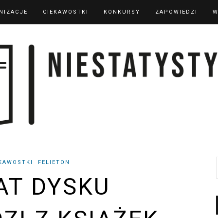
NIZACJE
CIEKAWOSTKI
KONKURSY
ZAPOWIEDZI
W
KAWOSTKI
FELIETON
AT DYSKU