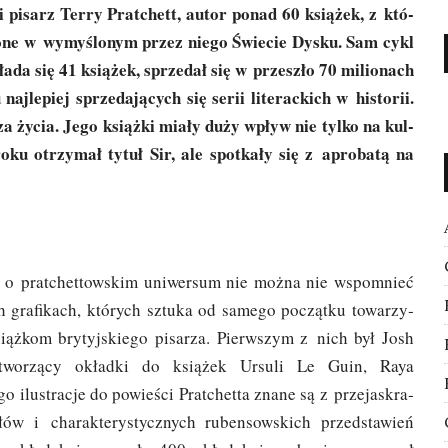
i pisarz Ter­ry Prat­chett, autor ponad 60 ksią­żek, z któ­
zo­ne w wymy­ślo­nym przez nie­go Świe­cie Dys­ku. Sam cykl
ła­da się 41 ksią­żek, sprze­dał się w prze­szło 70 milio­nach
naj­le­piej sprze­da­ją­cych się serii lite­rac­kich w histo­rii.
a życia. Jego książ­ki mia­ły duży wpływ nie tyl­ko na kul­
oku otrzy­mał tytuł Sir, ale spo­tka­ły się z apro­ba­tą na
o prat­chet­tow­skim uni­wer­sum nie moż­na nie wspo­mnieć
gra­fi­kach, któ­rych sztu­ka od same­go począt­ku towa­rzy­
siąż­kom bry­tyj­skie­go pisa­rza. Pierw­szym z nich był Josh
 two­rzą­cy okład­ki do ksią­żek Ursu­li Le Guin, Raya
ilu­stra­cje do powie­ści Prat­chet­ta zna­ne są z prze­ja­skra­
łów i cha­rak­te­ry­stycz­nych ruben­sow­skich przed­sta­wień