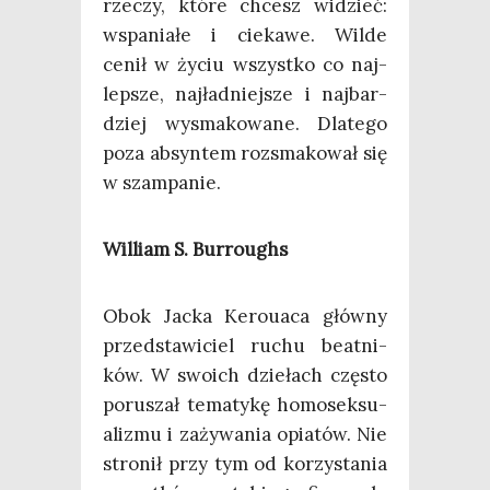
rze­czy, któ­re chcesz widzieć:
wspa­nia­łe i cie­ka­we. Wil­de
cenił w życiu wszyst­ko co naj­
lep­sze, naj­ład­niej­sze i naj­bar­
dziej wysma­ko­wa­ne. Dla­te­go
poza absyn­tem roz­sma­ko­wał się
w szampanie.
Wil­liam S. Burroughs
Obok Jac­ka Kero­uaca głów­ny
przed­sta­wi­ciel ruchu beat­ni­
ków. W swo­ich dzie­łach czę­sto
poru­szał tema­ty­kę homo­sek­su­
ali­zmu i zaży­wa­nia opia­tów. Nie
stro­nił przy tym od korzy­sta­nia