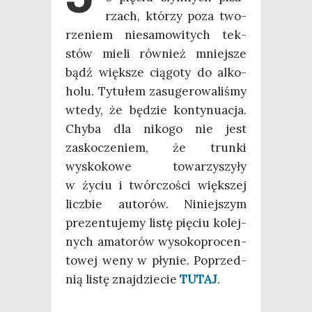
rzach, któ­rzy poza two­
rze­niem nie­sa­mo­wi­tych tek­
stów mie­li rów­nież mniej­sze
bądź więk­sze cią­go­ty do alko­
ho­lu. Tytu­łem zasu­ge­ro­wa­li­śmy
wte­dy, że będzie kon­ty­nu­acja.
Chy­ba dla niko­go nie jest
zasko­cze­niem, że trun­ki
wysko­ko­we towa­rzy­szy­ły
w życiu i twór­czo­ści więk­szej
licz­bie auto­rów. Niniej­szym
pre­zen­tu­je­my listę pię­ciu kolej­
nych ama­to­rów wyso­ko­pro­cen­
to­wej weny w pły­nie. Poprzed­
nią listę znaj­dzie­cie
TUTAJ
.