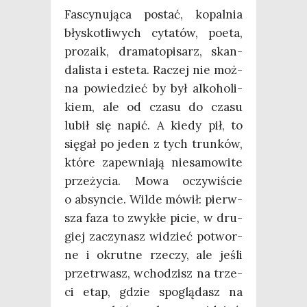
Fascy­nu­ją­ca postać, kopal­nia
bły­sko­tli­wych cyta­tów, poeta,
pro­za­ik, dra­ma­to­pi­sarz, skan­
da­li­sta i este­ta. Raczej nie moż­
na powie­dzieć by był alko­ho­li­
kiem, ale od cza­su do cza­su
lubił się napić. A kie­dy pił, to
się­gał po jeden z tych trun­ków,
któ­re zapew­nia­ją nie­sa­mo­wi­te
prze­ży­cia. Mowa oczy­wi­ście
o absyn­cie. Wil­de mówił: pierw­
sza faza to zwy­kłe picie, w dru­
giej zaczy­nasz widzieć potwor­
ne i okrut­ne rze­czy, ale jeśli
prze­trwasz, wcho­dzisz na trze­
ci etap, gdzie spo­glą­dasz na