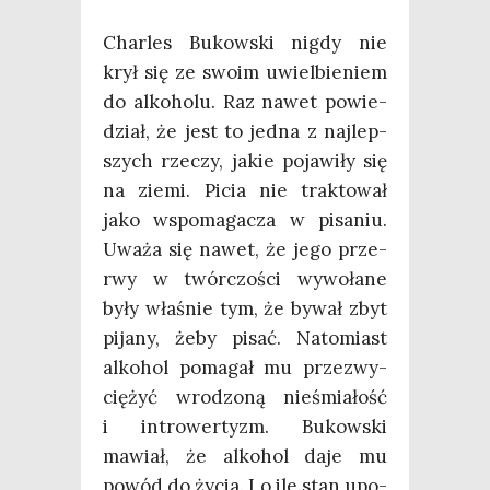
Char­les Bukow­ski nigdy nie
krył się ze swo­im uwiel­bie­niem
do alko­ho­lu. Raz nawet powie­
dział, że jest to jed­na z naj­lep­
szych rze­czy, jakie poja­wi­ły się
na zie­mi. Picia nie trak­to­wał
jako wspo­ma­ga­cza w pisa­niu.
Uwa­ża się nawet, że jego prze­
rwy w twór­czo­ści wywo­ła­ne
były wła­śnie tym, że bywał zbyt
pija­ny, żeby pisać. Nato­miast
alko­hol poma­gał mu prze­zwy­
cię­żyć wro­dzo­ną nie­śmia­łość
i intro­wer­tyzm. Bukow­ski
mawiał, że alko­hol daje mu
powód do życia. I o ile stan upo­