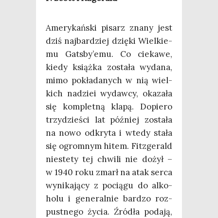
Ame­ry­kań­ski pisarz zna­ny jest
dziś naj­bar­dziej dzię­ki Wiel­kie­
mu Gatsby’emu. Co cie­ka­we,
kie­dy książ­ka zosta­ła wyda­na,
mimo pokła­da­nych w nią wiel­
kich nadziei wydaw­cy, oka­za­ła
się kom­plet­ną kla­pą. Dopie­ro
trzy­dzie­ści lat póź­niej zosta­ła
na nowo odkry­ta i wte­dy sta­ła
się ogrom­nym hitem. Fit­zge­rald
nie­ste­ty tej chwi­li nie dożył –
w 1940 roku zmarł na atak ser­ca
wyni­ka­ją­cy z pocią­gu do alko­
ho­lu i gene­ral­nie bar­dzo roz­
pust­ne­go życia. Źró­dła poda­ją,