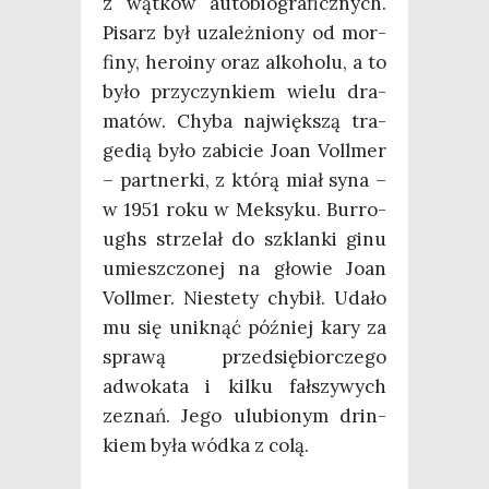
z wąt­ków auto­bio­gra­ficz­nych.
Pisarz był uza­leż­nio­ny od mor­
fi­ny, hero­iny oraz alko­ho­lu, a to
było przy­czyn­kiem wie­lu dra­
ma­tów. Chy­ba naj­więk­szą tra­
ge­dią było zabi­cie Joan Vol­l­mer
– part­ner­ki, z któ­rą miał syna –
w 1951 roku w Mek­sy­ku. Bur­ro­
ughs strze­lał do szklan­ki ginu
umiesz­czo­nej na gło­wie Joan
Vol­l­mer. Nie­ste­ty chy­bił. Uda­ło
mu się unik­nąć póź­niej kary za
spra­wą przed­się­bior­cze­go
adwo­ka­ta i kil­ku fał­szy­wych
zeznań. Jego ulu­bio­nym drin­
kiem była wód­ka z colą.