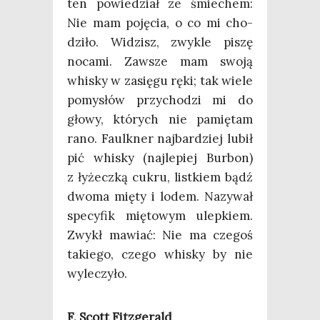
ten powie­dział ze śmie­chem:
Nie mam poję­cia, o co mi cho­
dzi­ło. Widzisz, zwy­kle piszę
noca­mi. Zawsze mam swo­ją
whi­sky w zasię­gu ręki; tak wie­le
pomy­słów przy­cho­dzi mi do
gło­wy, któ­rych nie pamię­tam
rano. Faulk­ner naj­bar­dziej lubił
pić whi­sky (naj­le­piej Bur­bon)
z łyżecz­ką cukru, list­kiem bądź
dwo­ma mię­ty i lodem. Nazy­wał
spe­cy­fik mię­to­wym ulep­kiem.
Zwykł mawiać: Nie ma cze­goś
takie­go, cze­go whi­sky by nie
wyleczyło.
F. Scott Fitzgerald