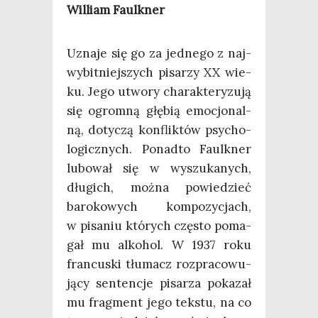
Wil­liam Faulkner
Uzna­je się go za jed­ne­go z naj­
wy­bit­niej­szych pisa­rzy XX wie­
ku. Jego utwo­ry cha­rak­te­ry­zu­ją
się ogrom­ną głę­bią emo­cjo­nal­
ną, doty­czą kon­flik­tów psy­cho­
lo­gicz­nych. Ponad­to Faulk­ner
lubo­wał się w wyszu­ka­nych,
dłu­gich, moż­na powie­dzieć
baro­ko­wych kom­po­zy­cjach,
w pisa­niu któ­rych czę­sto poma­
gał mu alko­hol. W 1937 roku
fran­cu­ski tłu­macz roz­pra­co­wu­
ją­cy sen­ten­cje pisa­rza poka­zał
mu frag­ment jego tek­stu, na co