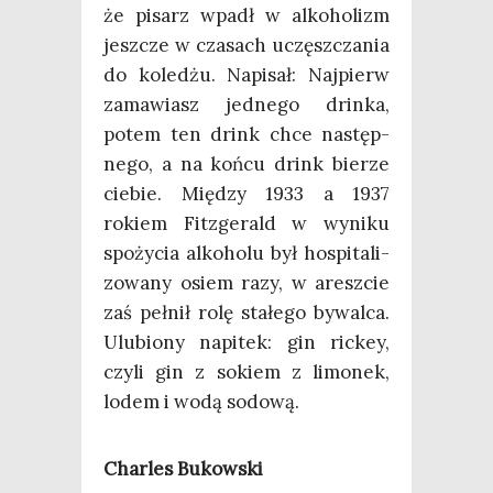
że pisarz wpadł w alko­ho­lizm
jesz­cze w cza­sach uczęsz­cza­nia
do kole­dżu. Napi­sał: Naj­pierw
zama­wiasz jed­ne­go drin­ka,
potem ten drink chce następ­
ne­go, a na koń­cu drink bie­rze
cie­bie. Mię­dzy 1933 a 1937
rokiem Fit­zge­rald w wyni­ku
spo­ży­cia alko­ho­lu był hospi­ta­li­
zo­wa­ny osiem razy, w aresz­cie
zaś peł­nił rolę sta­łe­go bywal­ca.
Ulu­bio­ny napi­tek: gin ric­key,
czy­li gin z sokiem z limo­nek,
lodem i wodą sodową.
Char­les Bukowski