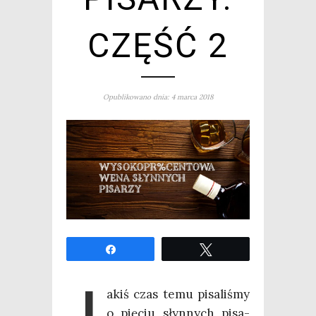
CZĘŚĆ 2
Opublikowano dnia: 4 marca 2018
Udo­stęp­nij
Twe­etuj
J
akiś czas temu pisa­li­śmy
o pię­ciu słyn­nych pisa­