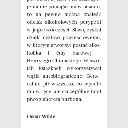
je­nia nie poma­gał mu w pisa­niu,
to na pew­no moż­na zna­leźć
odcisk alko­ho­lo­wych pery­pe­tii
w jego twór­czo­ści. Sła­wę zyskał
dzię­ki cyklo­wi powie­ścio­we­mu,
w któ­rym stwo­rzył postać alko­
ho­li­ka i ćmy baro­wej –
Henry’ego Chi­na­skie­go. W swo­
ich książ­kach wyko­rzy­sty­wał
wąt­ki auto­bio­gra­ficz­ne. Gene­
ral­nie pił wszyst­ko, co wpa­dło
mu w ręce, ale szcze­gól­nie lubił
piwo z sho­tem burbona.
Oscar Wil­de