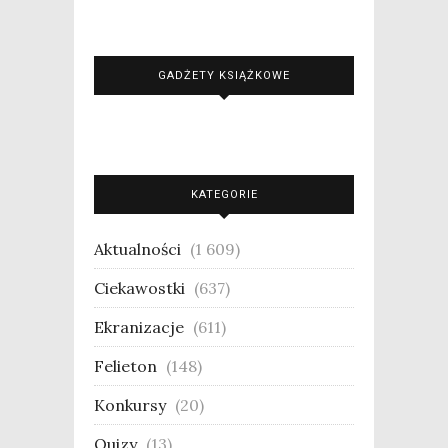
GADŻETY KSIĄŻKOWE
KATEGORIE
Aktualności
(1 609)
Ciekawostki
(637)
Ekranizacje
(611)
Felieton
(148)
Konkursy
(20)
Quizy
(13)