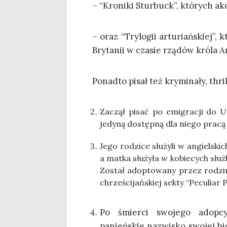
– “Kro­ni­ki Stur­buck”, któ­rych ak
– oraz “Try­lo­gii artu­riań­skiej”, 
Bry­ta­nii w cza­sie rzą­dów kró­la 
Ponad­to pisał też kry­mi­na­ły, thr
Zaczął pisać po emi­gra­cji do USA
jedy­ną dostęp­ną dla nie­go pra­
Jego rodzi­ce słu­ży­li w angiel­sk
a mat­ka słu­ży­ła w kobie­cych słu
Został adop­to­wa­ny przez rodzi­nę 
chrze­ści­jań­skiej sek­ty “Pecu­liar 
Po śmier­ci swo­je­go adop­cyj
panień­skie nazwi­sko swo­jej bio