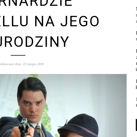
RNARDZIE
LLU NA JEGO
 URODZINY
likowano dnia: 23 lutego 2018