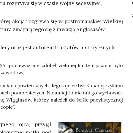
cja roz­gry­wa się w cza­sie woj­ny secesyjnej,
któ­rej akcja roz­gry­wa się w post­ro­mań­skiej Wiel­kiej
Artu­ra zma­ga­ją­ce­go się z inwa­zją Anglosasów.
il­le­ry oraz jest auto­rem trak­ta­tów historycznych.
, ponie­waż nie zdo­był zie­lo­nej kar­ty i pisa­nie było
cą zawodową.
ich siłach powietrz­nych. Jego ojciec był Kana­dyj­czy­kiem
ż­bach pomoc­ni­czych. Nie­mniej to nie oni go wycho­wa­li.
Wig­gin­sów, któ­rzy nale­że­li do ści­śle pacy­fi­stycz­nej
People”.
­ne­go ojca, przy­jął
­lo­gicz­nej mat­ki, pod