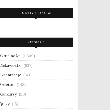
GADŻETY KSIĄŻKOWE
KATEGORIE
Aktualności
(1 609)
Ciekawostki
(637)
Ekranizacje
(611)
Felieton
(148)
Konkursy
(20)
Quizy
(13)