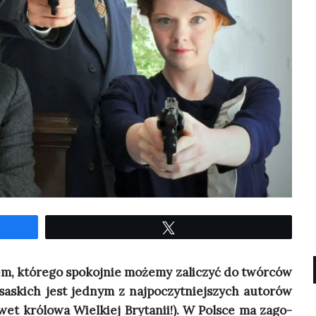
Twe­etuj
em, któ­re­go spo­koj­nie może­my zali­czyć do twór­ców
sa­skich jest jed­nym z naj­po­czyt­niej­szych auto­rów
t kró­lo­wa Wiel­kiej Bry­ta­nii!). W Pol­sce ma zago­