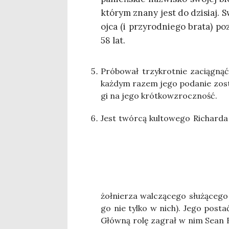
któ­rym zna­ny jest do dzi­siaj. Sw
ojca (i przy­rod­nie­go bra­ta) p
58 lat.
Pró­bo­wał trzy­krot­nie zacią­gną
każ­dym razem jego poda­nie zost
gi na jego krótkowzroczność.
Jest twór­cą kul­to­we­go Richar­da S
żoł­nie­rza wal­czą­ce­go słu­żą­ce­
go nie tyl­ko w nich). Jego postać 
Głów­ną rolę zagrał w nim Sean B