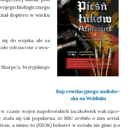
o­je­go bio­lo­gicz­ne­go
oznał dopie­ro w wie­ku
ć się do woj­ska, ale za
a­ło odrzu­co­ne z uwa­
har­pe­’a, bry­tyj­skie­go
Kup rewe­la­cyj­ne­go audio­bo­
oka na Woblinku
go w cza­sie wojen napo­le­oń­skich (acz­kol­wiek wal­czą­ce­
sta­ła się tak popu­lar­na, że BBC zro­bi­ło o nim serial.
ean, a mimo to (SZOK) boha­ter w seria­lu nie ginie (co