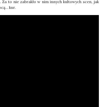
). Za to nie zabra­kło w nim innych kul­to­wych scen, jak
o­cą… kur.