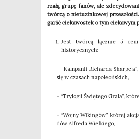
rza­łą gru­pę fanów, ale zde­cy­do­wa­
twór­cą o nie­tu­zin­ko­wej prze­szło­śc
garść cie­ka­wo­stek o tym cie­ka­wym 
Jest twór­cą łącz­nie 5 ceni
historycznych:
– “Kam­pa­nii Richar­da Shar­pe­’a”,
się w cza­sach napoleońskich,
– “Try­lo­gii Świę­te­go Gra­la”, któ
– “Woj­ny Wikin­gów”, któ­rej akcja
dów Alfre­da Wielkiego,