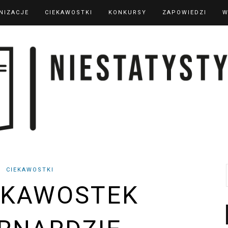
NIZACJE
CIEKAWOSTKI
KONKURSY
ZAPOWIEDZI
W
CIEKAWOSTKI
EKAWOSTEK