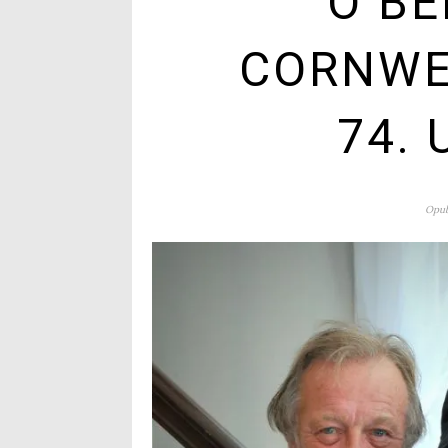
O BE
CORNWE
74.
Opub