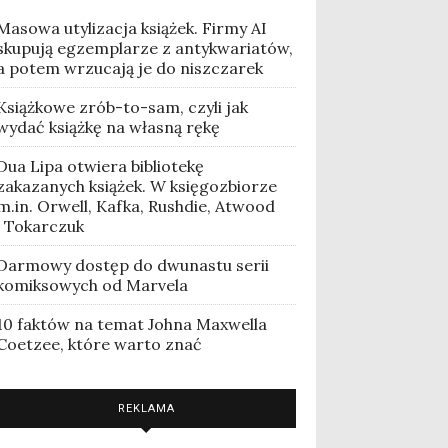
Masowa utylizacja książek. Firmy AI
skupują egzemplarze z antykwariatów,
a potem wrzucają je do niszczarek
Książkowe zrób-to-sam, czyli jak
wydać książkę na własną rękę
Dua Lipa otwiera bibliotekę
zakazanych książek. W księgozbiorze
m.in. Orwell, Kafka, Rushdie, Atwood
i Tokarczuk
Darmowy dostęp do dwunastu serii
komiksowych od Marvela
10 faktów na temat Johna Maxwella
Coetzee, które warto znać
REKLAMA