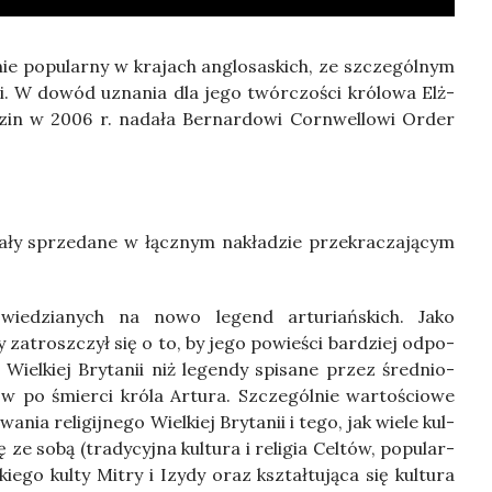
ie popu­lar­ny w kra­jach anglo­sa­skich, ze szcze­gól­nym
nii. W dowód uzna­nia dla jego twór­czo­ści kró­lo­wa Elż­
dzin w 2006 r. nada­ła Ber­nar­do­wi Corn­wel­lo­wi Order
ły sprze­da­ne w łącz­nym nakła­dzie prze­kra­cza­ją­cym
o­wie­dzia­nych na nowo legend artu­riań­skich. Jako
y zatrosz­czył się o to, by jego powie­ści bar­dziej odpo­
 Wiel­kiej Bry­ta­nii niż legen­dy spi­sa­ne przez śre­dnio­
 po śmier­ci kró­la Artu­ra. Szcze­gól­nie war­to­ścio­we
wa­nia reli­gij­ne­go Wiel­kiej Bry­ta­nii i tego, jak wie­le kul­
ze sobą (tra­dy­cyj­na kul­tu­ra i reli­gia Cel­tów, popu­lar­
go kul­ty Mitry i Izy­dy oraz kształ­tu­ją­ca się kul­tu­ra