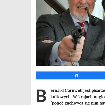
Udo­stęp­nij
B
er­nard Corn­well jest pisa­rz
kul­to­wych. W kra­jach anglo­
(ponoć zachwy­ca się nim nawe