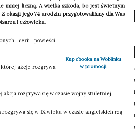
nie mniej licz­ną. A wiel­ka szko­da, bo jest świet­nym
i. Z oka­zji jego 74 uro­dzin przy­go­to­wa­li­śmy dla Was
pisa­rzu i człowieku.
o­nych serii powie­ści
Kup ebo­oka na Woblin­ku
w promocji
 któ­rej akcje roz­gry­wa
­rej akcja roz­gry­wa się w cza­sie woj­ny stuletniej,
 roz­gry­wa się w IX wie­ku w cza­sie angiel­skich rzą­