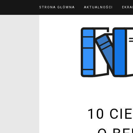
STRONA GŁÓWNA
AKTUALNOŚCI
EKRA
10 CI