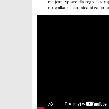
nie jest typo­we dla tego akto­ra
np. wal­ka z zakon­ni­ca­mi za pom