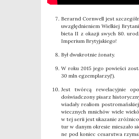
Berarnd Corn­well jest szcze­gól­n
uwzględ­nie­niem Wiel­kiej Bry­ta­
bie­ta II z oka­zji swych 80. uro­
Impe­rium Brytyjskiego!
Był dwu­krot­nie żonaty.
W roku 2015 jego powie­ści zosta­
30 mln egzemplarzy(!).
Jest twór­cą rewe­la­cyj­nie op
doświad­czo­ny pisarz histo­rycz­n
wia­da­ły realiom post­ro­mań­skiej
wiecz­nych mni­chów wie­le wie­ków
w tej serii jest uka­za­nie zróż­ni­co­
tur w danym okre­sie mie­sza­ło się 
ne pod koniec cesar­stwa rzym­skie­