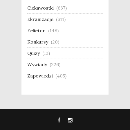
Ciekawostki
(637)
Ekranizacje
(611)
Felieton
(148)
Konkursy
(20)
Quizy
(13)
Wywiady
(226)
Zapowiedzi
(405)