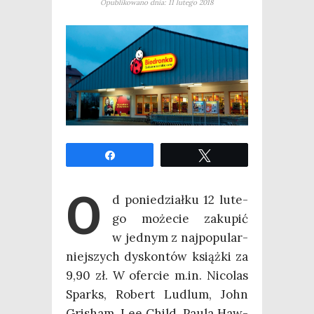
Opublikowano dnia: 11 lutego 2018
Udo­stęp­nij
Twe­etuj
O
d ponie­dział­ku 12 lute­
go może­cie zaku­pić
w jed­nym z naj­po­pu­lar­
niej­szych dys­kon­tów książ­ki za
9,90 zł. W ofer­cie m.in. Nico­las
Sparks, Robert Ludlum, John
Gri­sham, Lee Child, Pau­la Haw­