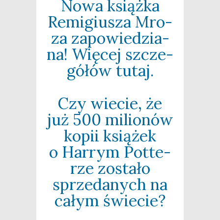
Nowa książ­ka
Remi­giu­sza Mro­
za zapo­wie­dzia­
na! Wię­cej szcze­
gó­łów tutaj.
Czy wie­cie, że
już 500 milio­nów
kopii ksią­żek
o Har­rym Pot­te­
rze zosta­ło
sprze­da­nych na
całym świecie?