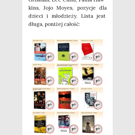
kins, Jojo Moy­es, pozy­cje dla
dzie­ci i mło­dzie­ży. Lista jest
dłu­ga, poni­żej całość: