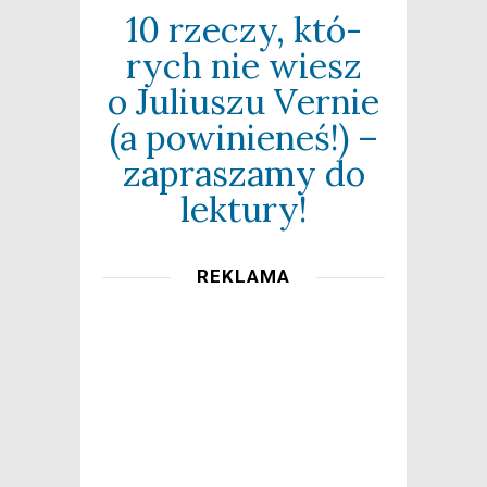
10 rze­czy, któ­
rych nie wiesz
o Juliu­szu Ver­nie
(a powi­nie­neś!) –
zapra­sza­my do
lektury!
REKLAMA