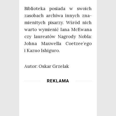
Biblio­te­ka posia­da w swo­ich
zaso­bach archi­wa innych zna­
mie­ni­tych pisa­rzy. Wśród nich
war­to wymie­nić Iana McE­wa­na
czy lau­re­atów Nagro­dy Nobla:
Joh­na Maxwel­la Coetzee’ego
i Kazuo Ishiguro.
Autor: Oskar Grzelak
REKLAMA