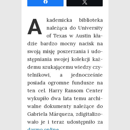
Udo­stęp­nij
Twe­etuj
A
ka­de­mic­ka biblio­te­ka
nale­żą­ca do Uni­ver­si­ty
of Texas w Austin kła­
dzie bar­dzo moc­ny nacisk na
swo­ją misję posze­rza­nia i udo­
stęp­nia­nia swo­jej kolek­cji każ­
de­mu szu­ka­ją­ce­mu wie­dzy czy­
tel­ni­ko­wi, a jed­no­cze­śnie
posia­da ogrom­ne fun­du­sze na
ten cel. Har­ry Ran­som Cen­ter
wyku­pi­ło dwa lata temu archi­
wal­ne doku­men­ty nale­żą­ce do
Gabrie­la Márqu­eza, zdi­gi­ta­li­zo­
wa­ło je i teraz udo­stęp­ni­ło za
dar­mo onli­ne
.