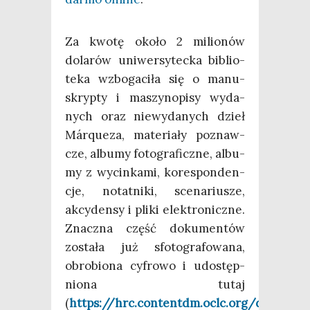
Za kwo­tę oko­ło 2 milio­nów
dola­rów uni­wer­sy­tec­ka biblio­
te­ka wzbo­ga­ci­ła się o manu­
skryp­ty i maszy­no­pi­sy wyda­
nych oraz nie­wy­da­nych dzieł
Márqu­eza, mate­ria­ły poznaw­
cze, albu­my foto­gra­ficz­ne, albu­
my z wycin­ka­mi, kore­spon­den­
cje, notat­ni­ki, sce­na­riu­sze,
akcy­den­sy i pli­ki elek­tro­nicz­ne.
Znacz­na część doku­men­tów
zosta­ła już sfo­to­gra­fo­wa­na,
obro­bio­na cyfro­wo i udo­stęp­
nio­na tutaj
(
https://hrc.contentdm.oclc.org/digital/c