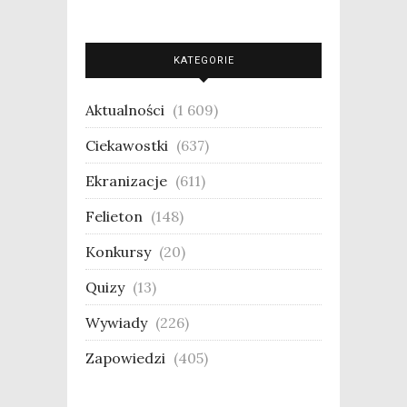
KATEGORIE
Aktualności
(1 609)
Ciekawostki
(637)
Ekranizacje
(611)
Felieton
(148)
Konkursy
(20)
Quizy
(13)
Wywiady
(226)
Zapowiedzi
(405)