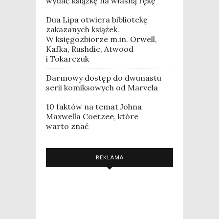
wydać książkę na własną rękę
Dua Lipa otwiera bibliotekę
zakazanych książek.
W księgozbiorze m.in. Orwell,
Kafka, Rushdie, Atwood
i Tokarczuk
Darmowy dostęp do dwunastu
serii komiksowych od Marvela
10 faktów na temat Johna
Maxwella Coetzee, które
warto znać
REKLAMA