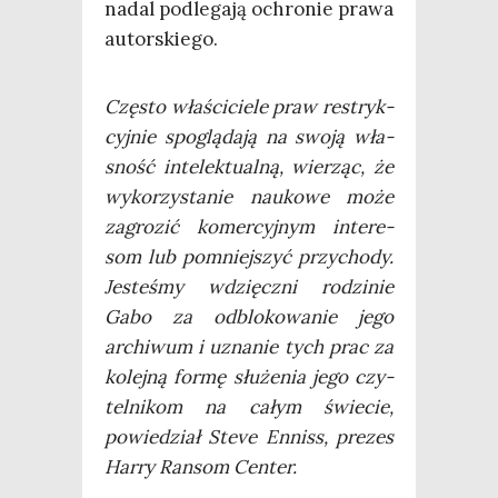
nadal pod­le­ga­ją ochro­nie pra­wa
autorskiego.
Czę­sto wła­ści­cie­le praw restryk­
cyj­nie spo­glą­da­ją na swo­ją wła­
sność inte­lek­tu­al­ną, wie­rząc, że
wyko­rzy­sta­nie nauko­we może
zagro­zić komer­cyj­nym inte­re­
som lub pomniej­szyć przy­cho­dy.
Jeste­śmy wdzięcz­ni rodzi­nie
Gabo za odblo­ko­wa­nie jego
archi­wum i uzna­nie tych prac za
kolej­ną for­mę słu­że­nia jego czy­
tel­ni­kom na całym świe­cie,
powie­dział Ste­ve Enniss, pre­zes
Har­ry Ran­som Center.