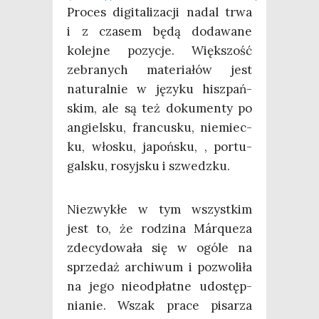
Pro­ces digi­ta­li­za­cji nadal trwa
i z cza­sem będą doda­wa­ne
kolej­ne pozy­cje. Więk­szość
zebra­nych mate­ria­łów jest
natu­ral­nie w języ­ku hisz­pań­
skim, ale są też doku­men­ty po
angiel­sku, fran­cu­sku, nie­miec­
ku, wło­sku, japoń­sku, , por­tu­
gal­sku, rosyj­sku i szwedzku.
Nie­zwy­kłe w tym wszyst­kim
jest to, że rodzi­na Márqu­eza
zde­cy­do­wa­ła się w ogó­le na
sprze­daż archi­wum i pozwo­li­ła
na jego nie­od­płat­ne udo­stęp­
nia­nie. Wszak pra­ce pisa­rza