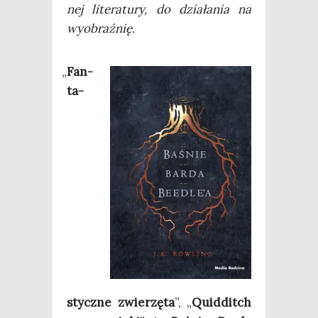
nej lite­ra­tu­ry, do dzia­ła­nia na
wyobraźnię.
„
Fan­
ta­
stycz­ne zwie­rzę­ta
”, „
Quid­ditch