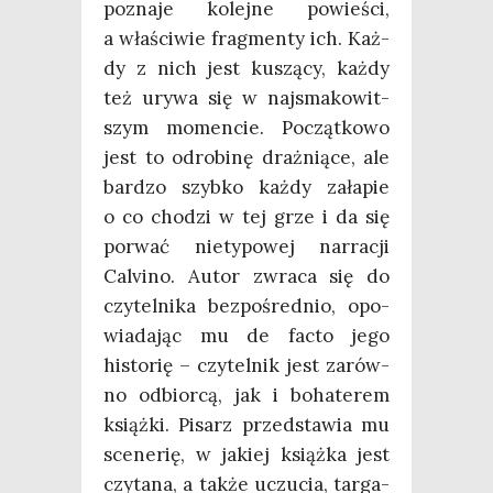
pozna­je kolej­ne powie­ści,
a wła­ści­wie frag­men­ty ich. Każ­
dy z nich jest kuszą­cy, każ­dy
też ury­wa się w naj­sma­ko­wit­
szym momen­cie. Począt­ko­wo
jest to odro­bi­nę draż­nią­ce, ale
bar­dzo szyb­ko każ­dy zała­pie
o co cho­dzi w tej grze i da się
porwać nie­ty­po­wej nar­ra­cji
Calvi­no. Autor zwra­ca się do
czy­tel­ni­ka bez­po­śred­nio, opo­
wia­da­jąc mu de fac­to jego
histo­rię – czy­tel­nik jest zarów­
no odbior­cą, jak i boha­te­rem
książ­ki. Pisarz przed­sta­wia mu
sce­ne­rię, w jakiej książ­ka jest
czy­ta­na, a tak­że uczu­cia, tar­ga­