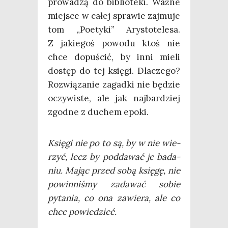
pro­wa­dzą do biblio­te­ki. Waż­ne
miej­sce w całej spra­wie zaj­mu­je
tom „Poety­ki” Ary­sto­te­le­sa.
Z jakie­goś powo­du ktoś nie
chce dopu­ścić, by inni mie­li
dostęp do tej księ­gi. Dla­cze­go?
Roz­wią­za­nie zagad­ki nie będzie
oczy­wi­ste, ale jak naj­bar­dziej
zgod­ne z duchem epoki.
Księ­gi nie po to są, by w nie wie­
rzyć, lecz by pod­da­wać je bada­
niu. Mając przed sobą księ­gę, nie
powin­ni­śmy zada­wać sobie
pyta­nia, co ona zawie­ra, ale co
chce powiedzieć.