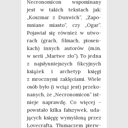
Necro­no­mi­con wspo­mi­na­ny
jest w takich tek­stach jak:
„Kosz­mar z Dun­wich”, „Zapo­
mnia­ne mia­sto”, czy „Ogar”.
Poja­wiał się rów­nież w utwo­
rach (grach, fil­mach, pio­sen­
kach) innych auto­rów (m.in.
w serii „Mar­twe zło”). To jed­na
z naj­słyn­niej­szych fik­cyj­nych
ksią­żek i arche­typ księ­gi
z mrocz­ny­mi zaklę­cia­mi. Wie­le
osób było (i wciąż jest) prze­ko­
na­nych, że „Necro­no­mi­con” ist­
nie­je napraw­dę. Co wię­cej –
powsta­ło kil­ka fał­szy­wek, uda­
ją­cych księ­gę wymy­ślo­ną przez
Love­cra­fta. Tłu­ma­czem pierw­