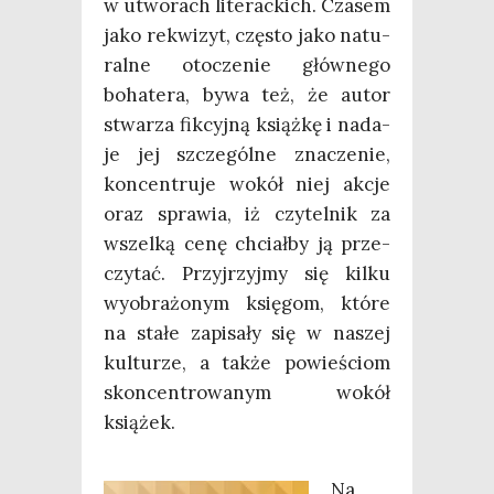
w utwo­rach lite­rac­kich. Cza­sem
jako rekwi­zyt, czę­sto jako natu­
ral­ne oto­cze­nie głów­ne­go
boha­te­ra, bywa też, że autor
stwa­rza fik­cyj­ną książ­kę i nada­
je jej szcze­gól­ne zna­cze­nie,
kon­cen­tru­je wokół niej akcje
oraz spra­wia, iż czy­tel­nik za
wszel­ką cenę chciał­by ją prze­
czy­tać. Przyj­rzyj­my się kil­ku
wyobra­żo­nym księ­gom, któ­re
na sta­łe zapi­sa­ły się w naszej
kul­tu­rze, a tak­że powie­ściom
skon­cen­tro­wa­nym wokół
książek.
Na