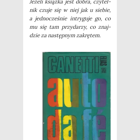
Jeże­li książ­ka jest dobra, czy­tel­
nik czu­je się w niej jak u sie­bie,
a jed­no­cze­śnie intry­gu­je go, co
mu się tam przy­da­rzy, co znaj­
dzie za następ­nym zakrętem.