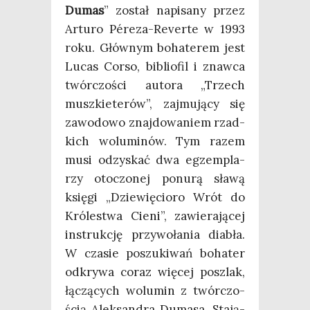
Dumas
” został napi­sa­ny przez
Artu­ro Pére­za-Rever­te w 1993
roku. Głów­nym boha­te­rem jest
Lucas Cor­so, biblio­fil i znaw­ca
twór­czo­ści auto­ra „Trzech
musz­kie­te­rów”, zaj­mu­ją­cy się
zawo­do­wo znaj­do­wa­niem rzad­
kich wolu­mi­nów. Tym razem
musi odzy­skać dwa egzem­pla­
rzy oto­czo­nej ponu­rą sła­wą
księ­gi „Dzie­wię­cio­ro Wrót do
Kró­le­stwa Cie­ni”, zawie­ra­ją­cej
instruk­cję przy­wo­ła­nia dia­bła.
W cza­sie poszu­ki­wań boha­ter
odkry­wa coraz wię­cej poszlak,
łączą­cych wolu­min z twór­czo­
ścią Alek­san­dra Duma­sa. Sta­ją­