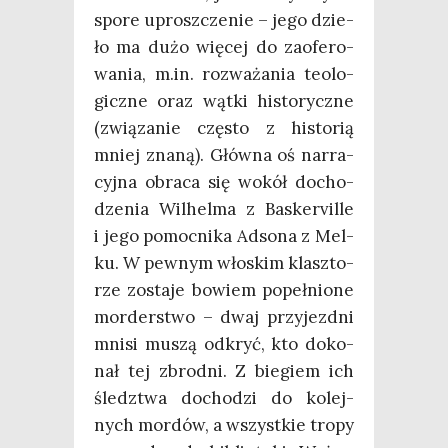
spo­re uprosz­cze­nie – jego dzie­
ło ma dużo wię­cej do zaofe­ro­
wa­nia, m.in. roz­wa­ża­nia teo­lo­
gicz­ne oraz wąt­ki histo­rycz­ne
(zwią­za­nie czę­sto z histo­rią
mniej zna­ną). Głów­na oś nar­ra­
cyj­na obra­ca się wokół docho­
dze­nia Wil­hel­ma z Baske­rvil­le
i jego pomoc­ni­ka Adso­na z Mel­
ku. W pew­nym wło­skim klasz­to­
rze zosta­je bowiem popeł­nio­ne
mor­der­stwo – dwaj przy­jezd­ni
mni­si muszą odkryć, kto doko­
nał tej zbrod­ni. Z bie­giem ich
śledz­twa docho­dzi do kolej­
nych mor­dów, a wszyst­kie tro­py