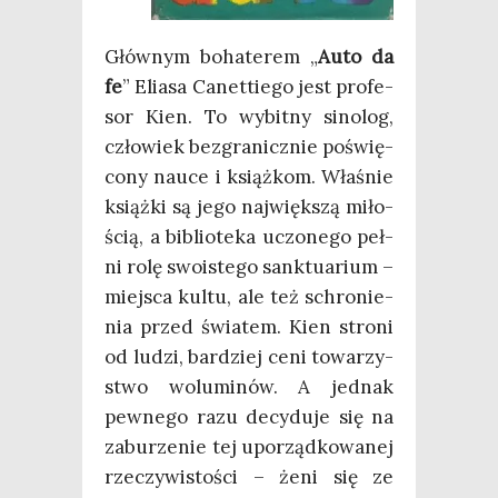
Głów­nym boha­te­rem „
Auto da
fe
” Elia­sa Canet­tie­go jest pro­fe­
sor Kien. To wybit­ny sino­log,
czło­wiek bez­gra­nicz­nie poświę­
co­ny nauce i książ­kom. Wła­śnie
książ­ki są jego naj­więk­szą miło­
ścią, a biblio­te­ka uczo­ne­go peł­
ni rolę swo­iste­go sank­tu­arium –
miej­sca kul­tu, ale też schro­nie­
nia przed świa­tem. Kien stro­ni
od ludzi, bar­dziej ceni towa­rzy­
stwo wolu­mi­nów. A jed­nak
pew­ne­go razu decy­du­je się na
zabu­rze­nie tej upo­rząd­ko­wa­nej
rze­czy­wi­sto­ści – żeni się ze