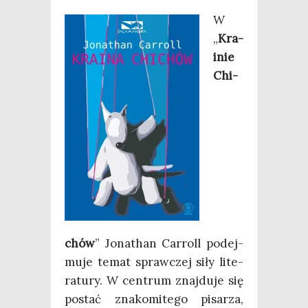
W
„
Kra­
inie
Chi­
chów
” Jona­than Car­roll podej­
mu­je temat spraw­czej siły lite­
ra­tu­ry. W cen­trum znaj­du­je się
postać zna­ko­mi­te­go pisa­rza,