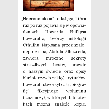
„
Necro­no­mi­con
” to księ­ga, któ­ra
raz po raz poja­wia się w opo­wia­
da­niach Howar­da Phil­lip­sa
Love­cra­fta, twór­cy mito­lo­gii
Cthul­hu. Napi­sa­na przez sza­lo­
ne­go Ara­ba, Abdu­la Alha­zre­da,
zawie­ra mrocz­ne sekre­ty
strasz­li­wych bóstw, praw­dę
o naszym świe­cie oraz opi­sy
bluź­nier­czych zaklęć i rytu­ałów.
Love­craft stwo­rzył całą „bio­gra­
fię” fik­cyj­ne­go wolu­mi­nu
i zazna­czył, w któ­rych biblio­te­
kach moż­na zna­leźć kopie.