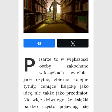
Udo­stęp­nij
Twe­etuj
P
isa­rze to w więk­szo­ści
oso­by zako­cha­ne
w książ­kach – uwiel­bia­
ją­ce czy­tać, zbie­rać kolej­ne
tytu­ły, cenią­ce książ­kę jako
ideę, ale tak­że jako przed­miot.
Nic więc dziw­ne­go, że książ­ki
bar­dzo czę­sto poja­wia­ją się