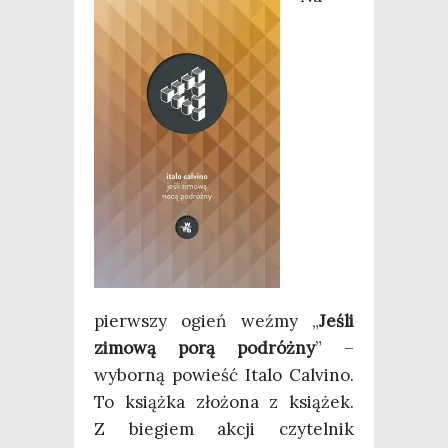
pierw­szy ogień weź­my „
Jeśli
zimo­wą porą podróż­ny
” –
wybor­ną powieść Ita­lo Calvi­no.
To książ­ka zło­żo­na z ksią­żek.
Z bie­giem akcji czy­tel­nik