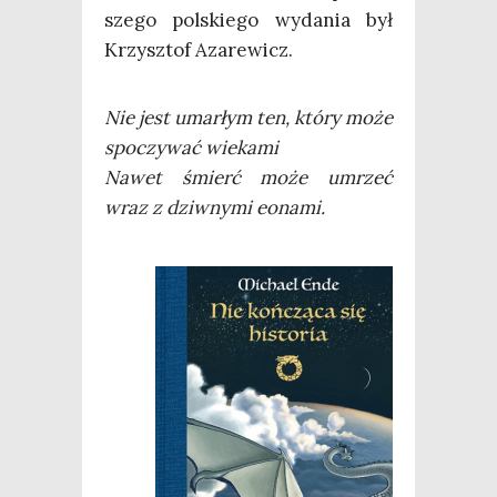
sze­go pol­skie­go wyda­nia był
Krzysz­tof Azarewicz.
Nie jest umar­łym ten, któ­ry może
spo­czy­wać wiekami
Nawet śmierć może umrzeć
wraz z dziw­ny­mi eonami.