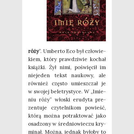
róży
”. Umber­to Eco był czło­wie­
kiem, któ­ry praw­dzi­wie kochał
książ­ki. Żył nimi, poświę­cił im
nie­je­den tekst nauko­wy, ale
rów­nież czę­sto umiesz­czał je
w swo­jej bele­try­sty­ce. W „Imie­
niu róży” wło­ski eru­dy­ta pre­
zen­tu­je czy­tel­ni­kom powieść,
któ­rą moż­na potrak­to­wać jako
osa­dzo­ny w śre­dnio­wie­czu kry­
mi­nał. Moż­na, jed­nak było­by to