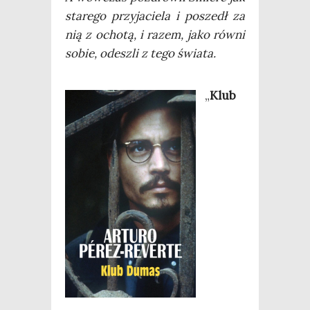
sta­re­go przy­ja­cie­la i poszedł za
nią z ocho­tą, i razem, jako rów­ni
sobie, ode­szli z tego świata.
„
Klub