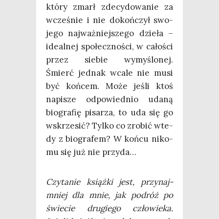
któ­ry zmarł zde­cy­do­wa­nie za
wcze­śnie i nie dokoń­czył swo­
je­go naj­waż­niej­sze­go dzie­ła –
ide­al­nej spo­łecz­no­ści, w cało­ści
przez sie­bie wymy­ślo­nej.
Śmierć jed­nak wca­le nie musi
być koń­cem. Może jeśli ktoś
napi­sze odpo­wied­nio uda­ną
bio­gra­fię pisa­rza, to uda się go
wskrze­sić? Tyl­ko co zro­bić wte­
dy z bio­gra­fem? W koń­cu niko­
mu się już nie przyda…
Czy­ta­nie książ­ki jest, przy­naj­
mniej dla mnie, jak podróż po
świe­cie dru­gie­go czło­wie­ka.