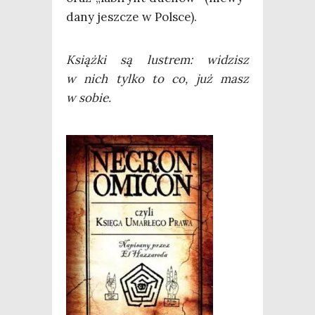
da­ny jesz­cze w Polsce).
Książ­ki są lustrem: widzisz
w nich tyl­ko to co, już masz
w sobie.