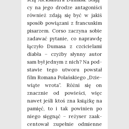
cy na jego dro­dze anta­go­ni­ści
rów­nież zda­ją się być w jakiś
spo­sób powią­za­ni z fran­cu­skim
pisa­rzem. Cor­so zaczy­na sobie
zada­wać pyta­nie, co napraw­dę
łączy­ło Duma­sa z czci­cie­la­mi
dia­bła – czyż­by słyn­ny autor
sam był jed­nym z nich? Na pod­
sta­wie tego utwo­ru powstał
film Roma­na Polań­skie­go „Dzie­
wią­te wro­ta”. Róż­ni się on
znacz­nie od powie­ści, więc
nawet jeśli ktoś zna książ­kę na
pamięć, to i tak powi­nien po
nie­go się­gnąć – reży­ser zaak­
cen­to­wał zupeł­nie odmien­ne