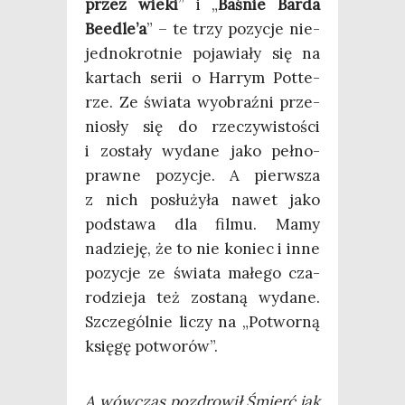
przez wie­ki
” i „
Baśnie Bar­da
Beedle’a
” – te trzy pozy­cje nie­
jed­no­krot­nie poja­wia­ły się na
kar­tach serii o Har­rym Pot­te­
rze. Ze świa­ta wyobraź­ni prze­
nio­sły się do rze­czy­wi­sto­ści
i zosta­ły wyda­ne jako peł­no­
praw­ne pozy­cje. A pierw­sza
z nich posłu­ży­ła nawet jako
pod­sta­wa dla fil­mu. Mamy
nadzie­ję, że to nie koniec i inne
pozy­cje ze świa­ta małe­go cza­
ro­dzie­ja też zosta­ną wyda­ne.
Szcze­gól­nie liczy na „Potwor­ną
księ­gę potworów”.
A wów­czas pozdro­wił Śmierć jak