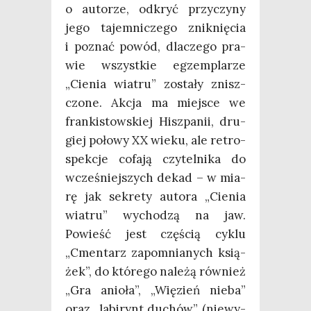
o auto­rze, odkryć przy­czy­ny
jego tajem­ni­cze­go znik­nię­cia
i poznać powód, dla­cze­go pra­
wie wszyst­kie egzem­pla­rze
„Cie­nia wia­tru” zosta­ły znisz­
czo­ne. Akcja ma miej­sce we
fran­ki­stow­skiej Hisz­pa­nii, dru­
giej poło­wy XX wie­ku, ale retro­
spek­cje cofa­ją czy­tel­ni­ka do
wcze­śniej­szych dekad – w mia­
rę jak sekre­ty auto­ra „Cie­nia
wia­tru” wycho­dzą na jaw.
Powieść jest czę­ścią cyklu
„Cmen­tarz zapo­mnia­nych ksią­
żek”, do któ­re­go nale­żą rów­nież
„Gra anio­ła”, „Wię­zień nie­ba”
oraz „labi­rynt duchów” (nie­wy­