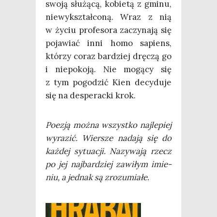
swo­ją słu­żą­cą, kobie­tą z gmi­nu,
nie­wy­kształ­co­ną. Wraz z nią
w życiu pro­fe­so­ra zaczy­na­ją się
poja­wiać inni homo sapiens,
któ­rzy coraz bar­dziej drę­czą go
i nie­po­ko­ją. Nie mogą­cy się
z tym pogo­dzić Kien decy­du­je
się na despe­rac­ki krok.
Poezją moż­na wszyst­ko naj­le­piej
wyra­zić. Wier­sze nada­ją się do
każ­dej sytu­acji. Nazy­wa­ją rzecz
po jej naj­bar­dziej zawi­łym imie­
niu, a jed­nak są zrozumiałe.