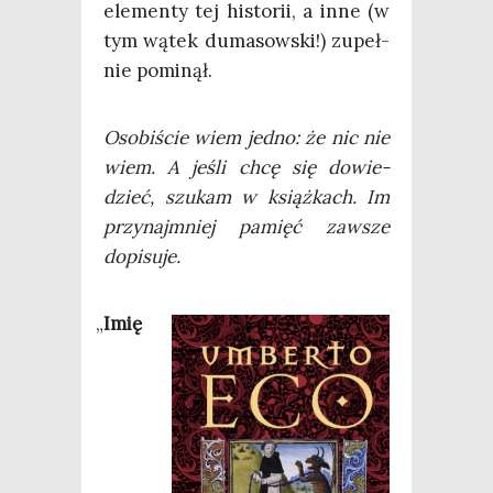
ele­men­ty tej histo­rii, a inne (w
tym wątek duma­sow­ski!) zupeł­
nie pominął.
Oso­bi­ście wiem jed­no: że nic nie
wiem. A jeśli chcę się dowie­
dzieć, szu­kam w książ­kach. Im
przy­naj­mniej pamięć zawsze
dopisuje.
„
Imię