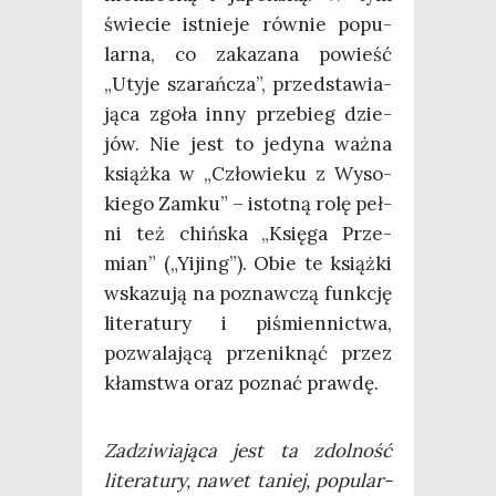
świe­cie ist­nie­je rów­nie popu­
lar­na, co zaka­za­na powieść
„Uty­je sza­rań­cza”, przed­sta­wia­
ją­ca zgo­ła inny prze­bieg dzie­
jów. Nie jest to jedy­na waż­na
książ­ka w „Czło­wie­ku z Wyso­
kie­go Zam­ku” – istot­ną rolę peł­
ni też chiń­ska „Księ­ga Prze­
mian” („Yijing”). Obie te książ­ki
wska­zu­ją na poznaw­czą funk­cję
lite­ra­tu­ry i piśmien­nic­twa,
pozwa­la­ją­cą prze­nik­nąć przez
kłam­stwa oraz poznać prawdę.
Zadzi­wia­ją­ca jest ta zdol­ność
lite­ra­tu­ry, nawet taniej, popu­lar­