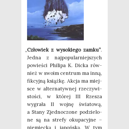
„
Czło­wiek z wyso­kie­go zam­ku”
.
Jed­na z naj­po­pu­lar­niej­szych
powie­ści Phi­li­pa K. Dic­ka rów­
nież w swo­im cen­trum ma inną,
fik­cyj­ną książ­kę. Akcja ma miej­
sce w alter­na­tyw­nej rze­czy­wi­
sto­ści, w któ­rej III Rze­sza
wygra­ła II woj­nę świa­to­wą,
a Sta­ny Zjed­no­czo­ne podzie­lo­
ne są na stre­fy oku­pa­cyj­ne –
nie­miec­ką i japoń­ską. W tym