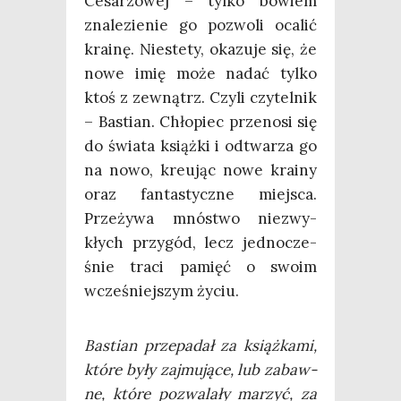
Cesa­rzo­wej – tyl­ko bowiem
zna­le­zie­nie go pozwo­li oca­lić
kra­inę. Nie­ste­ty, oka­zu­je się, że
nowe imię może nadać tyl­ko
ktoś z zewnątrz. Czy­li czy­tel­nik
– Bastian. Chło­piec prze­no­si się
do świa­ta książ­ki i odtwa­rza go
na nowo, kreu­jąc nowe kra­iny
oraz fan­ta­stycz­ne miej­sca.
Prze­ży­wa mnó­stwo nie­zwy­
kłych przy­gód, lecz jed­no­cze­
śnie tra­ci pamięć o swo­im
wcze­śniej­szym życiu.
Bastian prze­pa­dał za książ­ka­mi,
któ­re były zaj­mu­ją­ce, lub zabaw­
ne, któ­re pozwa­la­ły marzyć, za