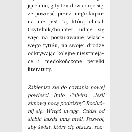
ją­ce nim, gdy ten dowia­du­je się,
że powieść, przez nie­go kupio­
na nie jest tą, któ­rą chciał.
Czytelnik/bohater uda­je się
więc na poszu­ki­wa­nie wła­ści­
we­go tytu­łu, na swo­jej dro­dze
odkry­wa­jąc kolej­ne nie­ist­nie­ją­
ce i nie­do­koń­czo­ne pereł­ki
literatury.
Zabie­rasz się do czy­ta­nia nowej
powie­ści Ita­lo Calvi­na „Jeśli
zimo­wą nocą podróż­ny”. Roz­luź­
nij się. Wytęż uwa­gę. Oddal od
sie­bie każ­dą inną myśl. Pozwól,
aby świat, któ­ry cię ota­cza, roz­