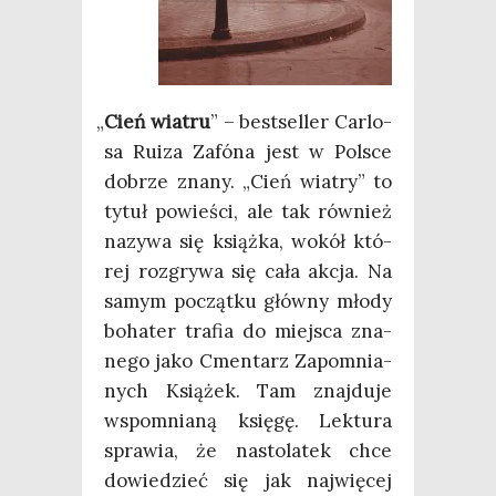
„
Cień wia­tru
” – best­sel­ler Car­lo­
sa Ruiza Zafó­na jest w Pol­sce
dobrze zna­ny. „Cień wia­try” to
tytuł powie­ści, ale tak rów­nież
nazy­wa się książ­ka, wokół któ­
rej roz­gry­wa się cała akcja. Na
samym począt­ku głów­ny mło­dy
boha­ter tra­fia do miej­sca zna­
ne­go jako Cmen­tarz Zapo­mnia­
nych Ksią­żek. Tam znaj­du­je
wspo­mnia­ną księ­gę. Lek­tu­ra
spra­wia, że nasto­la­tek chce
dowie­dzieć się jak naj­wię­cej