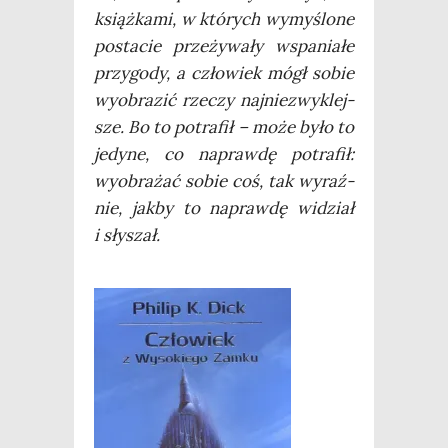
książ­ka­mi, w któ­rych wymy­ślo­ne
posta­cie prze­ży­wa­ły wspa­nia­łe
przy­go­dy, a czło­wiek mógł sobie
wyobra­zić rze­czy naj­nie­zwy­klej­
sze. Bo to potra­fił – może było to
jedy­ne, co napraw­dę potra­fił:
wyobra­żać sobie coś, tak wyraź­
nie, jak­by to napraw­dę widział
i słyszał.