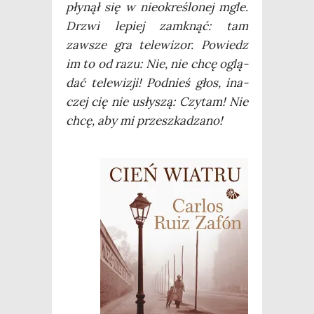
pły­nął się w nie­okre­ślo­nej mgle.
Drzwi lepiej zamknąć: tam
zawsze gra tele­wi­zor. Powiedz
im to od razu: Nie, nie chcę oglą­
dać tele­wi­zji! Pod­nieś głos, ina­
czej cię nie usły­szą: Czy­tam! Nie
chcę, aby mi przeszkadzano!