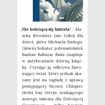
„
Nie koń­czą­ca się histo­ria
” – kla­
sy­ka lite­ra­tu­ry (nie tyl­ko) dla
dzie­ci, pió­ra Micha­ela Ende­go.
Głów­ny boha­ter, jede­na­sto­la­tek
Bastian Bal­ta­zar Buks znaj­du­je
w anty­kwa­ria­cie dziw­ną książ­
kę. Czy­ta­jąc ją odkry­wa fascy­
nu­ją­cy świat, któ­ry jed­nak ska­
za­ny jest na zagła­dę z spra­wą
postę­pu­ją­cej Nico­ści. Chło­piec
śle­dzi losy Atre­ju, szu­ka­ją­ce­go
nowe­go imie­nia dla Dzie­cię­cej