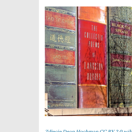
Zdję­cie Dean Hoch­man CC BY 2.0 wik