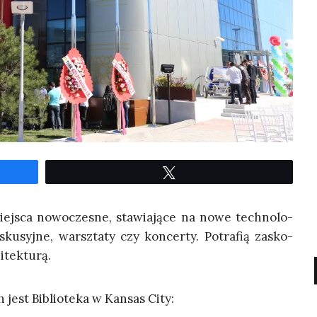
Twe­etuj
miej­sca nowo­cze­sne, sta­wia­ją­ce na nowe tech­no­lo­
s­ku­syj­ne, warsz­ta­ty czy kon­cer­ty. Potra­fią zasko­
hitekturą.
h jest Biblio­te­ka w Kan­sas City: