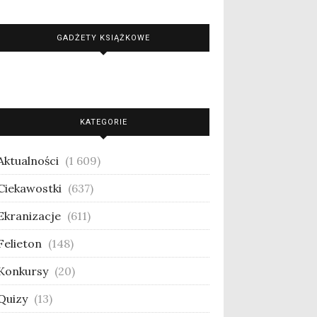
GADŻETY KSIĄŻKOWE
KATEGORIE
Aktualności
(1 609)
Ciekawostki
(637)
Ekranizacje
(611)
Felieton
(148)
Konkursy
(20)
Quizy
(13)