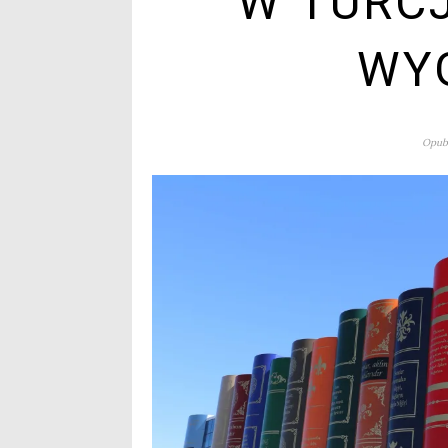
W TURCJ
WY
Opubl