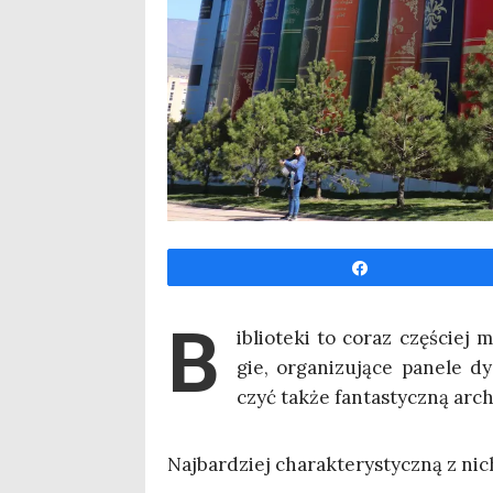
Udo­stęp­nij
B
iblio­te­ki to coraz czę­ściej 
gie, orga­ni­zu­ją­ce pane­le dy
czyć tak­że fan­ta­stycz­ną arc
Naj­bar­dziej cha­rak­te­ry­stycz­ną z nic