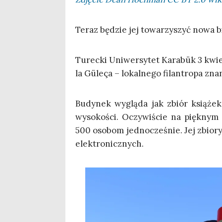
Teraz będzie jej towa­rzy­szyć nowa b
Turec­ki Uni­wer­sy­tet Kara­bük 3 kwi
la Güle­ça – lokal­ne­go filan­tro­pa zn
Budy­nek wyglą­da jak zbiór ksią­żek
wyso­ko­ści. Oczy­wi­ście na pięk­nym w
500 oso­bom jed­no­cze­śnie. Jej zbio­r
elektronicznych.