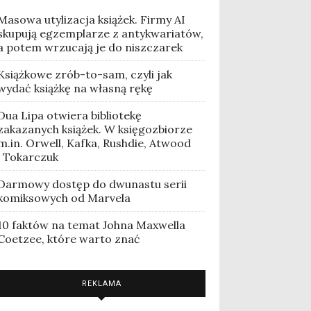
Masowa utylizacja książek. Firmy AI
skupują egzemplarze z antykwariatów,
a potem wrzucają je do niszczarek
Książkowe zrób-to-sam, czyli jak
wydać książkę na własną rękę
Dua Lipa otwiera bibliotekę
zakazanych książek. W księgozbiorze
m.in. Orwell, Kafka, Rushdie, Atwood
i Tokarczuk
Darmowy dostęp do dwunastu serii
komiksowych od Marvela
10 faktów na temat Johna Maxwella
Coetzee, które warto znać
REKLAMA