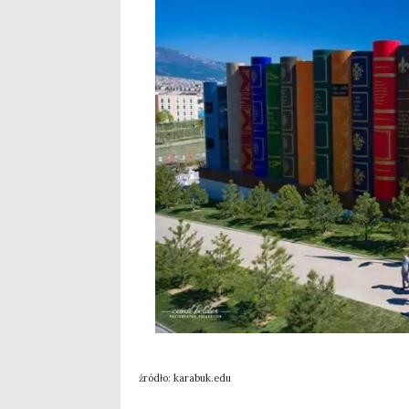
źró­dło: karabuk.edu