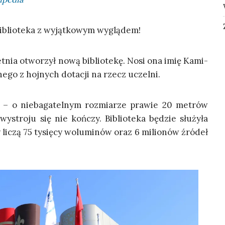
iblio­te­ka z wyjąt­ko­wym wyglądem!
et­nia otwo­rzył nową biblio­te­kę. Nosi ona imię Kami­
a­ne­go z hoj­nych dota­cji na rzecz uczelni.
 – o nie­ba­ga­tel­nym roz­mia­rze pra­wie 20 metrów
ystro­ju się nie koń­czy. Biblio­te­ka będzie słu­ży­ła
y liczą 75 tysię­cy wolu­mi­nów oraz 6 milio­nów źró­deł