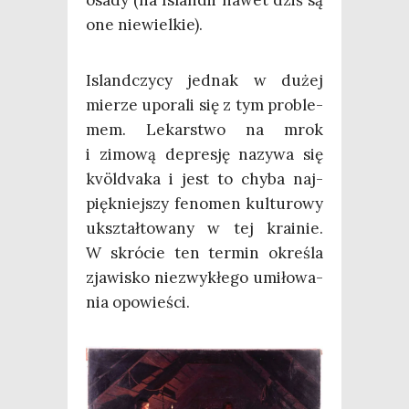
one niewielkie).
Island­czy­cy jed­nak w dużej
mie­rze upo­ra­li się z tym pro­ble­
mem. Lekar­stwo na mrok
i zimo­wą depre­sję nazy­wa się
kvöl­dva­ka i jest to chy­ba naj­
pięk­niej­szy feno­men kul­tu­ro­wy
ukształ­to­wa­ny w tej kra­inie.
W skró­cie ten ter­min okre­śla
zja­wi­sko nie­zwy­kłe­go umi­ło­wa­
nia opowieści.