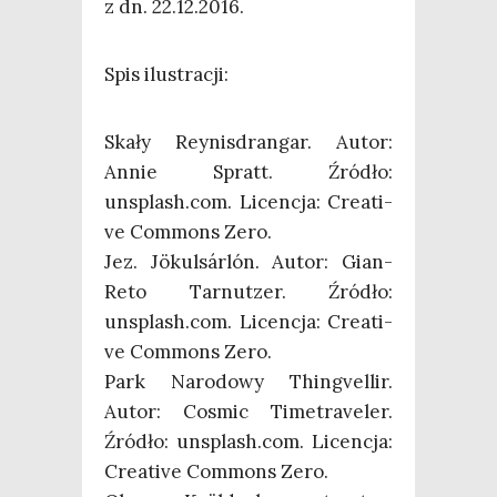
z dn. 22.12.2016.
Spis ilu­stra­cji:
Ska­ły Rey­nis­dran­gar. Autor:
Annie Spratt. Źró­dło:
unsplash.com. Licen­cja: Cre­ati­
ve Com­mons Zero.
Jez. Jökul­sár­lón. Autor: Gian-
Reto Tar­nut­zer. Źró­dło:
unsplash.com. Licen­cja: Cre­ati­
ve Com­mons Zero.
Park Naro­do­wy Thin­gvel­lir.
Autor: Cosmic Time­tra­ve­ler.
Źró­dło: unsplash.com. Licen­cja:
Cre­ati­ve Com­mons Zero.