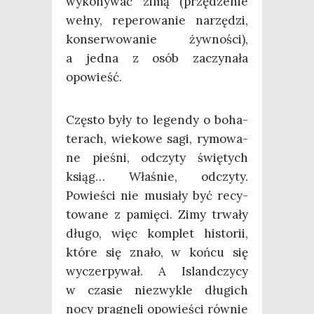
wyko­ny­wać zimą (przę­dze­nie
weł­ny, repe­ro­wa­nie narzę­dzi,
kon­ser­wo­wa­nie żyw­no­ści),
a jed­na z osób zaczy­na­ła
opowieść.
Czę­sto były to legen­dy o boha­
te­rach, wie­ko­we sagi, rymo­wa­
ne pie­śni, odczy­ty świę­tych
ksiąg… Wła­śnie, odczy­ty.
Powie­ści nie musia­ły być recy­
to­wa­ne z pamię­ci. Zimy trwa­ły
dłu­go, więc kom­plet histo­rii,
któ­re się zna­ło, w koń­cu się
wyczer­py­wał. A Island­czy­cy
w cza­sie nie­zwy­kle dłu­gich
nocy pra­gnę­li opo­wie­ści rów­nie