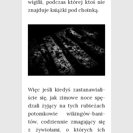
wigi­lii, pod­czas któ­rej ktoś nie
znaj­du­je książ­ki pod choinką.
Więc jeśli kie­dyś zasta­na­wia­li­
ście się, jak zimo­we noce spę­
dza­li żyją­cy na tych rubie­żach
potom­ko­wie wikin­gów-bani­
tów, codzien­nie zma­ga­ją­cy się
z żywio­ła­mi, o któ­rych ich