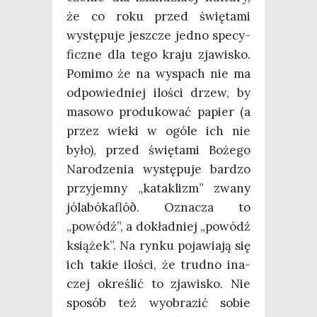
że co roku przed świę­ta­mi
wystę­pu­je jesz­cze jed­no spe­cy­
ficz­ne dla tego kra­ju zja­wi­sko.
Pomi­mo że na wyspach nie ma
odpo­wied­niej ilo­ści drzew, by
maso­wo pro­du­ko­wać papier (a
przez wie­ki w ogó­le ich nie
było), przed świę­ta­mi Boże­go
Naro­dze­nia wystę­pu­je bar­dzo
przy­jem­ny „kata­klizm” zwa­ny
jóla­bó­ka­flóð. Ozna­cza to
„powódź”, a dokład­niej „powódź
ksią­żek”. Na ryn­ku poja­wia­ją się
ich takie ilo­ści, że trud­no ina­
czej okre­ślić to zja­wi­sko. Nie
spo­sób też wyobra­zić sobie