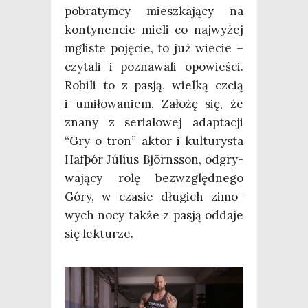
pobra­tym­cy miesz­ka­ją­cy na
kon­ty­nen­cie mie­li co naj­wy­żej
mgli­ste poję­cie, to już wie­cie –
czy­ta­li i pozna­wa­li opo­wie­ści.
Robi­li to z pasją, wiel­ką czcią
i umi­ło­wa­niem. Zało­żę się, że
zna­ny z seria­lo­wej adap­ta­cji
“Gry o tron” aktor i kul­tu­ry­sta
Hafþór Júlíus Björns­son, odgry­
wa­ją­cy rolę bez­względ­ne­go
Góry, w cza­sie dłu­gich zimo­
wych nocy tak­że z pasją odda­je
się lekturze.