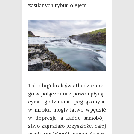
zasi­la­nych rybim olejem.
Tak dłu­gi brak świa­tła dzien­ne­
go w połą­cze­niu z powo­li pły­ną­
cy­mi godzi­na­mi pogrą­żo­ny­mi
w mro­ku mogły łatwo wpę­dzić
w depre­sję, a każ­de samo­bój­
stwo zagra­ża­ło przy­szło­ści całej
osa­dy (na Islan­dii nawet dziś są