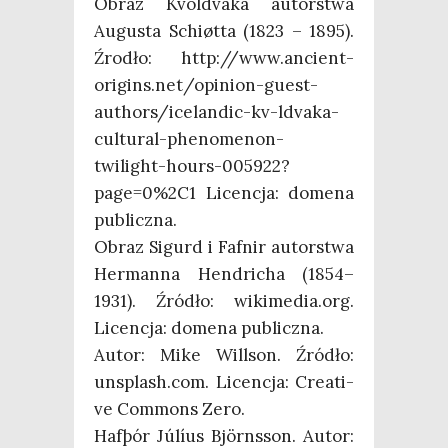
Obraz Kvöl­dva­ka autor­stwa
Augu­sta Schi­øt­ta (1823 – 1895).
Źro­dło: http://www.ancient-
origins.net/opinion-guest-
authors/icelandic-kv-ldvaka-
cultural-phenomenon-
twilight-hours-005922?
page=0%2C1 Licen­cja: dome­na
publiczna.
Obraz Sigurd i Faf­nir autor­stwa
Her­man­na Hen­dri­cha (1854–
1931). Źró­dło: wikimedia.org.
Licen­cja: dome­na publiczna.
Autor: Mike Wil­l­son. Źró­dło:
unsplash.com. Licen­cja: Cre­ati­
ve Com­mons Zero.
Hafþór Júlíus Björns­son. Autor: