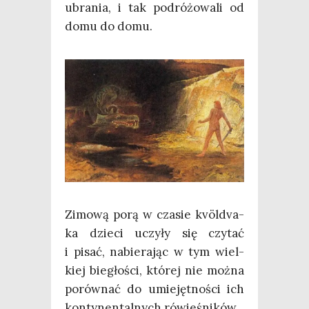
ubra­nia, i tak podró­żo­wa­li od
domu do domu.
Zimo­wą porą w cza­sie kvöl­dva­
ka dzie­ci uczy­ły się czy­tać
i pisać, nabie­ra­jąc w tym wiel­
kiej bie­gło­ści, któ­rej nie moż­na
porów­nać do umie­jęt­no­ści ich
kon­ty­nen­tal­nych rówieśników.