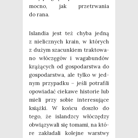
moc­no, jak prze­trwa­nia
do rana.
Islan­dia jest też chy­ba jed­ną
z nie­licz­nych kra­in, w któ­rych
z dużym sza­cun­kiem trak­to­wa­
no włó­czę­gów i waga­bun­dów
krą­żą­cych od gospo­dar­stwa do
gospo­dar­stwa, ale tyl­ko w jed­
nym przy­pad­ku – jeśli potra­fi­li
opo­wia­dać cie­ka­we histo­rie lub
mie­li przy sobie inte­re­su­ją­ce
książ­ki. W koń­cu doszło do
tego, że islandz­cy włó­czę­dzy
obwią­zy­wa­li się toma­mi, na któ­
re zakła­da­li kolej­ne war­stwy