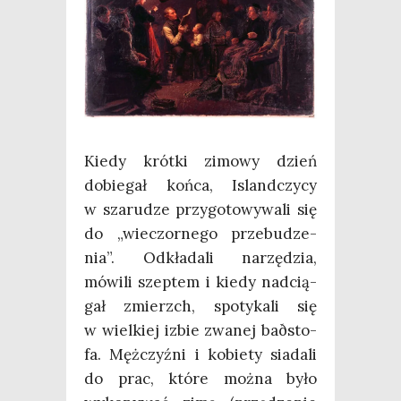
Kie­dy krót­ki zimo­wy dzień
dobie­gał koń­ca, Island­czy­cy
w sza­ru­dze przy­go­to­wy­wa­li się
do „wie­czor­ne­go prze­bu­dze­
nia”. Odkła­da­li narzę­dzia,
mówi­li szep­tem i kie­dy nad­cią­
gał zmierzch, spo­ty­ka­li się
w wiel­kiej izbie zwa­nej baðsto­
fa. Męż­czyź­ni i kobie­ty sia­da­li
do prac, któ­re moż­na było