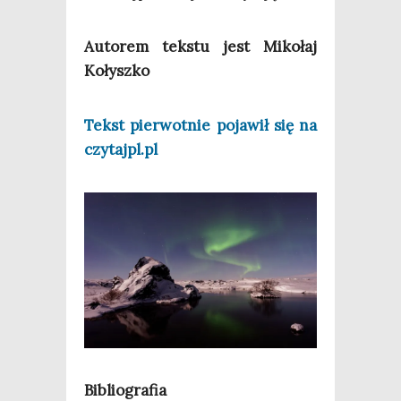
Auto­rem tek­stu jest Miko­łaj
Kołyszko
Tekst pier­wot­nie poja­wił się na
czytajpl.pl
Biblio­gra­fia