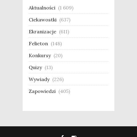
Aktualności
(1 609)
Ciekawostki
(637)
Ekranizacje
(611)
Felieton
(148)
Konkursy
(20)
Quizy
(13)
Wywiady
(226)
Zapowiedzi
(405)