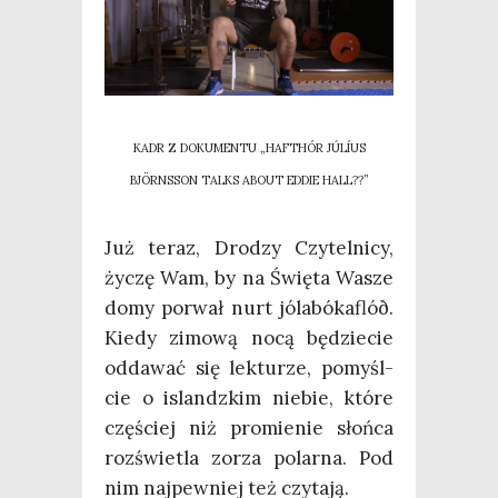
KADR Z DOKUMENTU „HAFTHÓR JÚLÍUS
BJÖRNSSON TALKS ABOUT EDDIE HALL??”
Już teraz, Dro­dzy Czy­tel­ni­cy,
życzę Wam, by na Świę­ta Wasze
domy porwał nurt jóla­bó­ka­flóð.
Kie­dy zimo­wą nocą będzie­cie
odda­wać się lek­tu­rze, pomy­śl­
cie o islandz­kim nie­bie, któ­re
czę­ściej niż pro­mie­nie słoń­ca
roz­świe­tla zorza polar­na. Pod
nim naj­pew­niej też czytają.