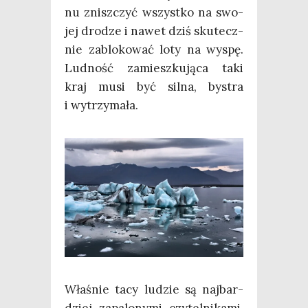
nu znisz­czyć wszyst­ko na swo­
jej dro­dze i nawet dziś sku­tecz­
nie zablo­ko­wać loty na wyspę.
Lud­ność zamiesz­ku­ją­ca taki
kraj musi być sil­na, bystra
i wytrzymała.
Wła­śnie tacy ludzie są naj­bar­
dziej zapa­lo­ny­mi czy­tel­ni­ka­mi,