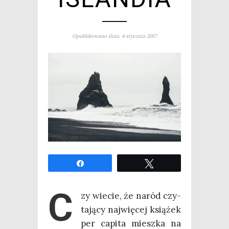
Opublikowano dnia: 4 stycznia 2017
Udo­stęp­nij
Twe­etuj
C
zy wie­cie, że naród czy­
ta­ją­cy naj­wię­cej ksią­żek
per capi­ta miesz­ka na