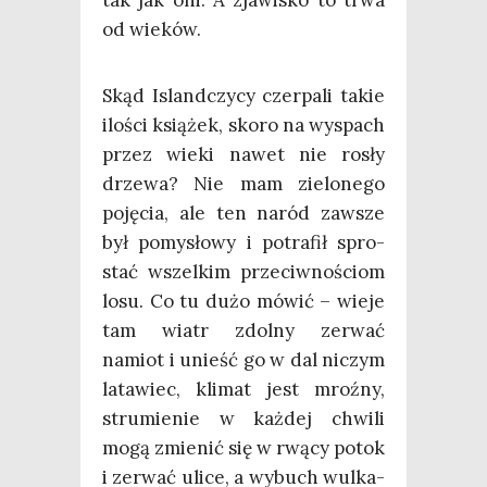
od wieków.
Skąd Island­czy­cy czer­pa­li takie
ilo­ści ksią­żek, sko­ro na wyspach
przez wie­ki nawet nie rosły
drze­wa? Nie mam zie­lo­ne­go
poję­cia, ale ten naród zawsze
był pomy­sło­wy i potra­fił spro­
stać wszel­kim prze­ciw­no­ściom
losu. Co tu dużo mówić – wie­je
tam wiatr zdol­ny zerwać
namiot i unieść go w dal niczym
lata­wiec, kli­mat jest mroź­ny,
stru­mie­nie w każ­dej chwi­li
mogą zmie­nić się w rwą­cy potok
i zerwać uli­ce, a wybuch wul­ka­