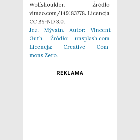
Wol­fsho­ul­der. Źró­dło:
vimeo.com/149183778. Licen­cja:
CC BY-ND 3.0.
Jez. Mývatn. Autor: Vin­cent
Guth. Źró­dło: unsplash.com.
Licen­cja: Cre­ati­ve Com­
mons Zero.
REKLAMA