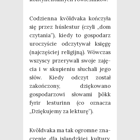
Codzien­na kvöl­dva­ka koń­czy­ła
się przez húsle­stur (czy­li „dom
czy­ta­nia”), kie­dy to gospo­darz
uro­czy­ście odczy­ty­wał księ­gę
(naj­czę­ściej reli­gij­ną). Wów­czas
wszy­scy prze­ry­wa­li swo­je zaję­
cia i w sku­pie­niu słu­cha­li jego
słów. Kie­dy odczyt został
zakoń­czo­ny, dzię­ko­wa­no
gospo­da­rzo­wi sło­wa­mi þökk
fyrir lestu­rinn (co ozna­cza
„Dzię­ku­je­my za lekturę”).
Kvöl­dva­ka ma tak ogrom­ne zna­
cze­nie dla islandz­kiej kul­tu­ry,