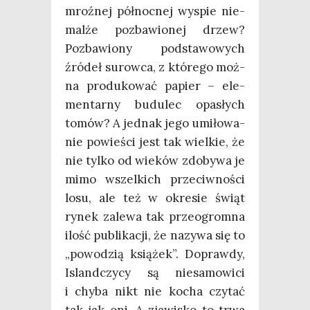
mroź­nej pół­noc­nej wyspie nie­
mal­że pozba­wio­nej drzew?
Pozba­wio­ny pod­sta­wo­wych
źró­deł surow­ca, z któ­re­go moż­
na pro­du­ko­wać papier – ele­
men­tar­ny budu­lec opa­słych
tomów? A jed­nak jego umi­ło­wa­
nie powie­ści jest tak wiel­kie, że
nie tyl­ko od wie­ków zdo­by­wa je
mimo wszel­kich prze­ciw­no­ści
losu, ale też w okre­sie świąt
rynek zale­wa tak prze­ogrom­na
ilość publi­ka­cji, że nazy­wa się to
„powo­dzią ksią­żek”. Dopraw­dy,
Island­czy­cy są nie­sa­mo­wi­ci
i chy­ba nikt nie kocha czy­tać
tak jak oni. A zja­wi­sko to trwa