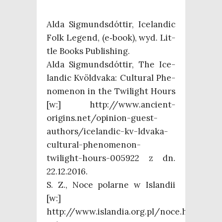
Alda Sig­munds­dót­tir, Ice­lan­dic
Folk Legend, (e‑book), wyd. Lit­
tle Books Publishing.
Alda Sig­munds­dót­tir, The Ice­
lan­dic Kvöl­dva­ka: Cul­tu­ral Phe­
no­me­non in the Twi­li­ght Hours
[w:] http://www.ancient-
origins.net/opinion-guest-
authors/icelandic-kv-ldvaka-
cultural-phenomenon-
twilight-hours-005922 z dn.
22.12.2016.
S. Z., Noce polar­ne w Islan­dii
[w:]
http://www.islandia.org.pl/noce.html