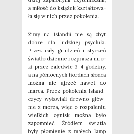
a miłość do ksią­żek kształ­to­wa­
ła się w nich przez pokolenia.
Zimy na Islan­dii nie są zbyt
dobre dla ludz­kiej psy­chi­ki.
Przez cały gru­dzień i sty­czeń
świa­tło dzien­ne roz­pra­sza mro­
ki przez zale­d­wie 3–4 godzi­ny,
a na pół­noc­nych fior­dach słoń­ca
moż­na nie ujrzeć nawet do
mar­ca. Przez poko­le­nia Island­
czy­cy wyła­wia­li drew­no głów­
nie z morza, więc o roz­pa­le­niu
wiel­kich ognisk moż­na było
zapo­mnieć. Źró­dłem świa­tła
były pło­mie­nie z małych lamp