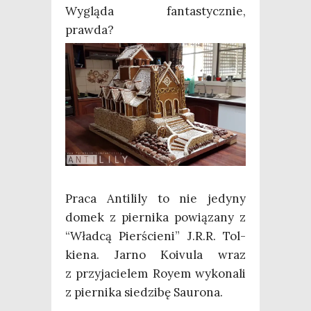
Wyglą­da fan­ta­stycz­nie,
prawda?
Pra­ca Anti­li­ly to nie jedy­ny
domek z pier­ni­ka powią­za­ny z
“Wład­cą Pier­ście­ni” J.R.R. Tol­
kie­na. Jar­no Koivu­la wraz
z przy­ja­cie­lem Roy­em wyko­na­li
z pier­ni­ka sie­dzi­bę Saurona.