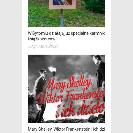
W Bytomiu działają już specjalne karmniki dla…
książkożerców
30 grudnia 2020
Mary Shelley, Wiktor Frankenstein i ich dzieło