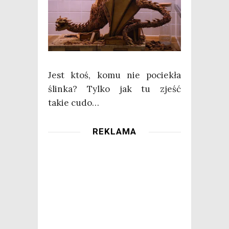
Jest ktoś, komu nie pocie­kła
ślin­ka? Tyl­ko jak tu zjeść
takie cudo…
REKLAMA