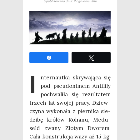
Opublikowano dnia: 29 grudnia 2016
Udo­stęp­nij
Twe­etuj
I
nter­naut­ka skry­wa­ją­ca się
pod pseu­do­ni­mem Anti­li­ly
pochwa­li­ła się rezul­ta­tem
trzech lat swo­jej pra­cy. Dziew­
czy­na wyko­na­ła z pier­ni­ka sie­
dzi­bę kró­lów Roha­nu, Medu­
seld zwa­ny Zło­tym Dwo­rem.
Cała kon­struk­cja waży aż 15 kg.