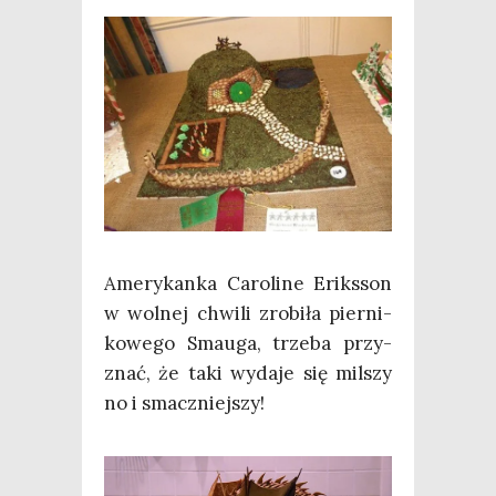
Ame­ry­kan­ka Caro­li­ne Eriks­son
w wol­nej chwi­li zro­bi­ła pier­ni­
ko­we­go Smau­ga, trze­ba przy­
znać, że taki wyda­je się mil­szy
no i smaczniejszy!