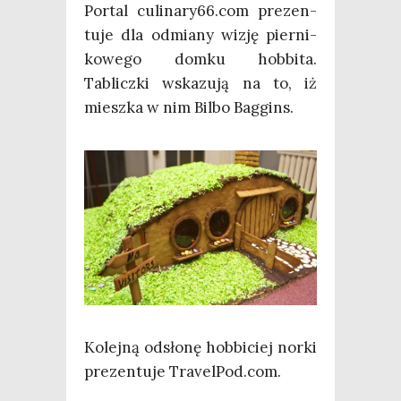
Por­tal culinary66.com pre­zen­
tu­je dla odmia­ny wizję pier­ni­
ko­we­go dom­ku hob­bi­ta.
Tablicz­ki wska­zu­ją na to, iż
miesz­ka w nim Bil­bo Baggins.
Kolej­ną odsło­nę hob­bi­ciej nor­ki
pre­zen­tu­je TravelPod.com.