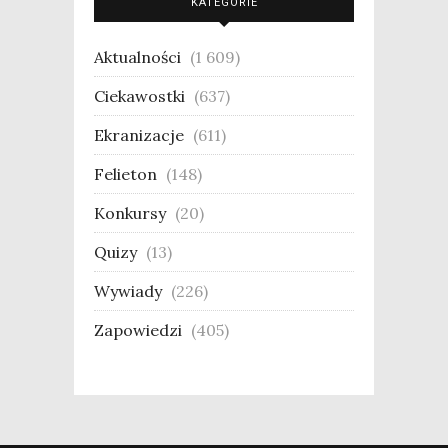
KATEGORIE
Aktualności
(1 609)
Ciekawostki
(637)
Ekranizacje
(611)
Felieton
(148)
Konkursy
(20)
Quizy
(13)
Wywiady
(226)
Zapowiedzi
(405)