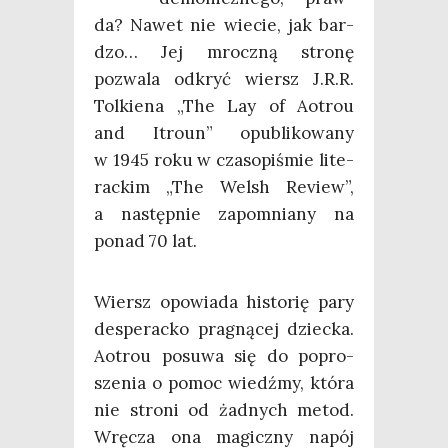
da? Nawet nie wie­cie, jak bar­
dzo… Jej mrocz­ną stro­nę
pozwa­la odkryć wiersz J.R.R.
Tol­kie­na „The Lay of Aotrou
and Itro­un” opu­bli­ko­wa­ny
w 1945 roku w cza­so­pi­śmie lite­
rac­kim „The Welsh Review”,
a następ­nie zapo­mnia­ny na
ponad 70 lat.
Wiersz opo­wia­da histo­rię pary
despe­rac­ko pra­gną­cej dziec­ka.
Aotrou posu­wa się do popro­
sze­nia o pomoc wiedź­my, któ­ra
nie stro­ni od żad­nych metod.
Wrę­cza ona magicz­ny napój