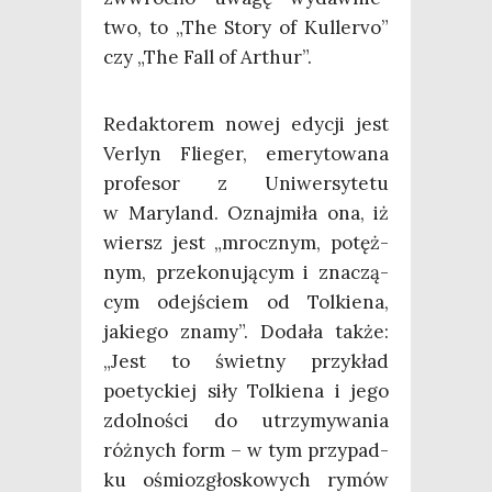
two, to „The Sto­ry of Kul­le­rvo”
czy „The Fall of Arthur”.
Redak­to­rem nowej edy­cji jest
Ver­lyn Flie­ger, eme­ry­to­wa­na
pro­fe­sor z Uni­wer­sy­te­tu
w Mary­land. Oznaj­mi­ła ona, iż
wiersz jest „mrocz­nym, potęż­
nym, prze­ko­nu­ją­cym i zna­czą­
cym odej­ściem od Tol­kie­na,
jakie­go zna­my”. Doda­ła tak­że:
„Jest to świet­ny przy­kład
poetyc­kiej siły Tol­kie­na i jego
zdol­no­ści do utrzy­my­wa­nia
róż­nych form – w tym przy­pad­
ku ośmio­zgło­sko­wych rymów