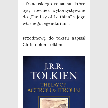
i fran­cu­skie­go roman­su, któ­re
były rów­nież wyko­rzy­sty­wa­ne
do „The Lay of Leithian” z jego
wła­sne­go legendarium”.
Przed­mo­wę do tek­stu napi­sał
Chri­sto­pher Tolkien.