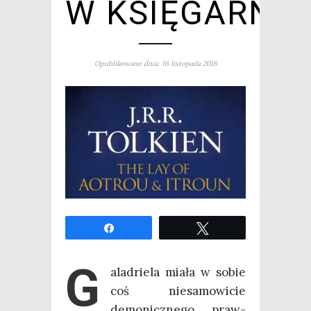
W KSIĘGARNI
Opublikowano dnia: 16 listopada 2016
Udo­stęp­nij
Twe­etuj
G
ala­drie­la mia­ła w sobie
coś nie­sa­mo­wi­cie
demo­nicz­ne­go, praw­