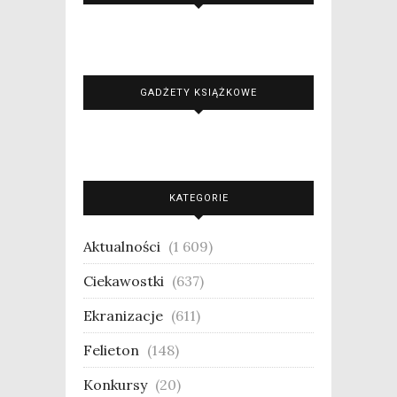
GADŻETY KSIĄŻKOWE
KATEGORIE
Aktualności
(1 609)
Ciekawostki
(637)
Ekranizacje
(611)
Felieton
(148)
Konkursy
(20)