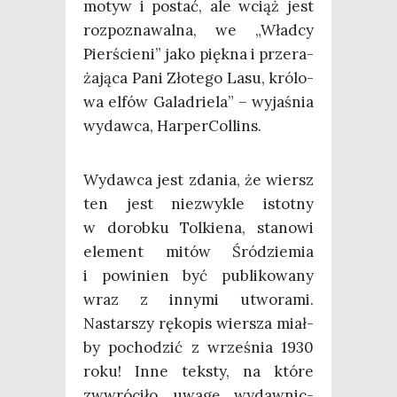
motyw i postać, ale wciąż jest
roz­po­zna­wal­na, we „Wład­cy
Pier­ście­ni” jako pięk­na i prze­ra­
ża­ją­ca Pani Zło­te­go Lasu, kró­lo­
wa elfów Gala­drie­la” – wyja­śnia
wydaw­ca, HarperCollins.
Wydaw­ca jest zda­nia, że wiersz
ten jest nie­zwy­kle istot­ny
w dorob­ku Tol­kie­na, sta­no­wi
ele­ment mitów Śród­zie­mia
i powi­nien być publi­ko­wa­ny
wraz z inny­mi utwo­ra­mi.
Nastar­szy ręko­pis wier­sza miał­
by pocho­dzić z wrze­śnia 1930
roku! Inne tek­sty, na któ­re
zww­ró­ci­ło uwa­gę wydaw­nic­