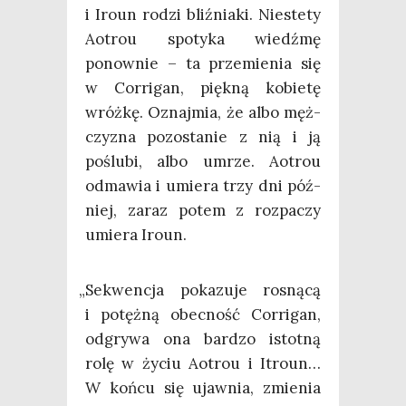
i Iro­un rodzi bliź­nia­ki. Nie­ste­ty
Aotrou spo­ty­ka wiedź­mę
ponow­nie – ta prze­mie­nia się
w Cor­ri­gan, pięk­ną kobie­tę
wróż­kę. Oznaj­mia, że albo męż­
czy­zna pozo­sta­nie z nią i ją
poślu­bi, albo umrze. Aotrou
odma­wia i umie­ra trzy dni póź­
niej, zaraz potem z roz­pa­czy
umie­ra Iroun.
„
Sekwen­cja poka­zu­je rosną­cą
i potęż­ną obec­ność Cor­ri­gan,
odgry­wa ona bar­dzo istot­ną
rolę w życiu Aotrou i Itro­un…
W koń­cu się ujaw­nia, zmie­nia