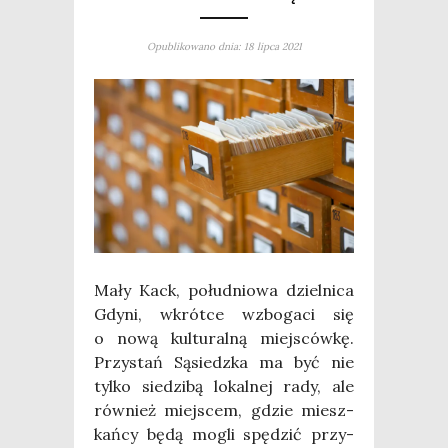
Opublikowano dnia: 18 lipca 2021
Mały Kack, połu­dnio­wa dziel­ni­ca
Gdy­ni, wkrót­ce wzbo­ga­ci się
o nową kul­tu­ral­ną miej­sców­kę.
Przy­stań Sąsiedz­ka ma być nie
tyl­ko sie­dzi­bą lokal­nej rady, ale
rów­nież miej­scem, gdzie miesz­
kań­cy będą mogli spę­dzić przy­