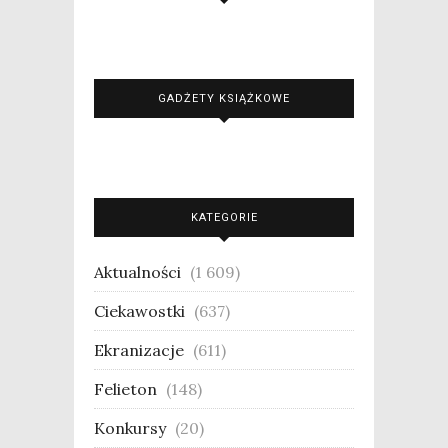
GADŻETY KSIĄŻKOWE
KATEGORIE
Aktualności
(1 609)
Ciekawostki
(637)
Ekranizacje
(611)
Felieton
(148)
Konkursy
(20)