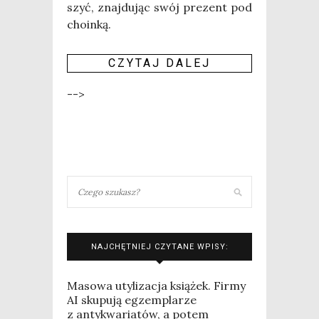
szyć, znaj­du­jąc swój pre­zent pod
choinką.
CZY­TAJ DALEJ
-->
NAJCHĘTNIEJ CZYTANE WPISY:
Masowa utylizacja książek. Firmy
AI skupują egzemplarze
z antykwariatów, a potem