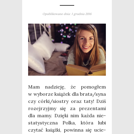
Opublikowano dnia: 1 grudnia 2016
Mam nadzie­ję, że pomo­głem
w wybo­rze ksią­żek dla brata/syna
czy córki/siostry oraz taty! Dziś
rozej­rzyj­my się za pre­zen­ta­mi
dla mamy. Dzię­ki nim każ­da nie­
sta­ty­stycz­na Polka, któ­ra lubi
czy­tać książ­ki, powin­na się ucie­