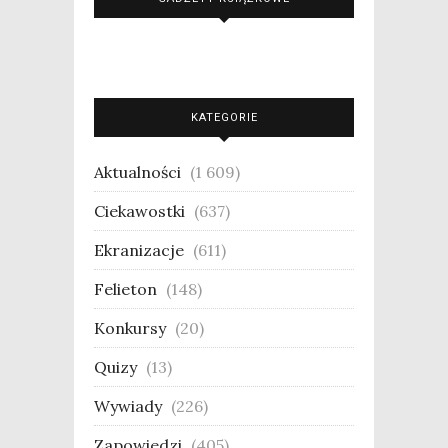
KATEGORIE
Aktualności
(1 609)
Ciekawostki
(637)
Ekranizacje
(611)
Felieton
(148)
Konkursy
(20)
Quizy
(13)
Wywiady
(226)
Zapowiedzi
(405)