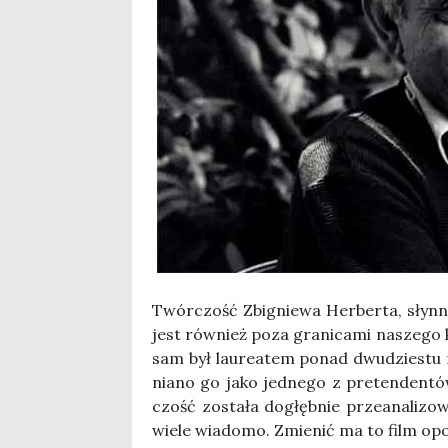
Twór­czość Zbi­gnie­wa Her­ber­ta, słyn­ne
jest rów­nież poza gra­ni­ca­mi nasze­go k
sam był lau­re­atem ponad dwu­dzie­stu n
nia­no go jako jed­ne­go z pre­ten­den­
czość zosta­ła dogłęb­nie prze­ana­li­zo­w
wie­le wia­do­mo. Zmie­nić ma to film opo­