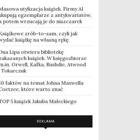
Masowa utylizacja książek. Firmy AI
skupują egzemplarze z antykwariatów,
a potem wrzucają je do niszczarek
Książkowe zrób-to-sam, czyli jak
wydać książkę na własną rękę
Dua Lipa otwiera bibliotekę
zakazanych książek. W księgozbiorze
m.in. Orwell, Kafka, Rushdie, Atwood
i Tokarczuk
10 faktów na temat Johna Maxwella
Coetzee, które warto znać
TOP 5 książek Jakuba Małeckiego
REKLAMA