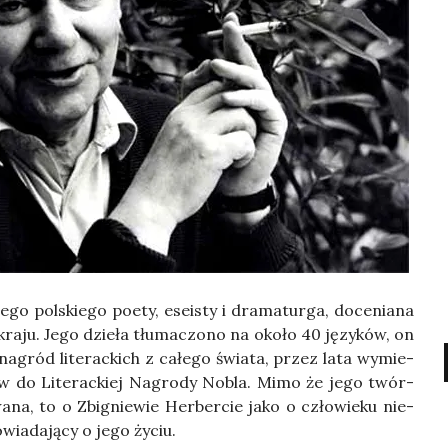
­go pol­skie­go poety, ese­isty i dra­ma­tur­ga, doce­nia­na
ra­ju. Jego dzie­ła tłu­ma­czo­no na oko­ło 40 języ­ków, on
agród lite­rac­kich z całe­go świa­ta, przez lata wymie­
tów do Lite­rac­kiej Nagro­dy Nobla. Mimo że jego twór­
a­na, to o Zbi­gnie­wie Her­ber­cie jako o czło­wie­ku nie­
wia­da­ją­cy o jego życiu.