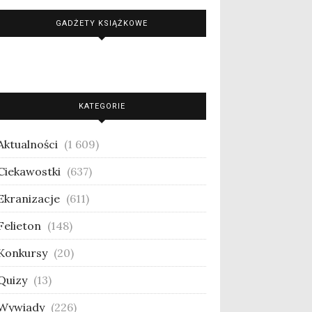
GADŻETY KSIĄŻKOWE
KATEGORIE
Aktualności
(1 609)
Ciekawostki
(637)
Ekranizacje
(611)
Felieton
(148)
Konkursy
(20)
Quizy
(13)
Wywiady
(226)