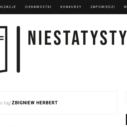
NIZACJE
CIEKAWOSTKI
KONKURSY
ZAPOWIEDZI
W
z tag
ZBIGNIEW HERBERT